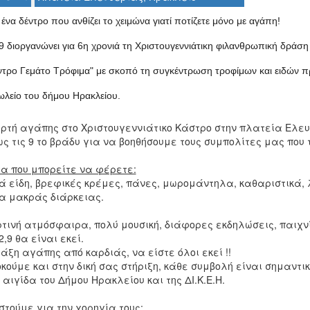
ένα δέντρο που ανθίζει το χειμώνα γιατί ποτίζετε μόνο με αγάπη!
9 διοργανώνει για 6η χρονιά τη Χριστουγεννιάτικη φιλανθρωπική δράση
ντρο Γεμάτο Τρόφιμα" με σκοπό τη συγκέντρωση τροφίμων και ειδών 
λείο του δήμου Ηρακλείου.
ρτή αγάπης στο Χριστουγεννιάτικο Κάστρο στην πλατεία Ελευθε
ς τις 9 το βράδυ για να βοηθήσουμε τους συμπολίτες μας που 
τα που μπορείτε να φέρετε:
ά είδη, βρεφικές κρέμες, πάνες, μωρομάντηλα, καθαριστικά, λ
α μακράς διάρκειας.
ρτινή ατμόσφαιρα, πολύ μουσική, διάφορες εκδηλώσεις, παιχν
2,9 θα είναι εκεί.
ξη αγάπης από καρδιάς, να είστε όλοι εκεί !!
ούμε και στην δική σας στήριξη, κάθε συμβολή είναι σημαντικ
 αιγίδα του Δήμου Ηρακλείου και της ΔΙ.Κ.Ε.Η.
στούμε για την χορηγία τους: