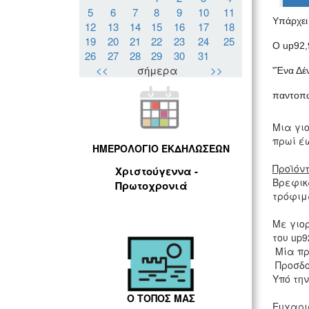
5
6
7
8
9
10
11
Υπάρχει 
12
13
14
15
16
17
18
19
20
21
22
23
24
25
Ο up92,
26
27
28
29
30
31
<<
σήμερα
>>
"Ένα Δέ
παντοπω
Μια γιο
πρωί έω
ΗΜΕΡΟΛΟΓΙΟ ΕΚΔΗΛΩΣΕΩΝ
Προϊόν
Χριστούγεννα -
Βρεφικ
Πρωτοχρονιά
τρόφιμ
Με γιο
του up9
Μία πρά
Προσδοκ
Υπό την
Ο ΤΟΠΟΣ ΜΑΣ
Ευχαρι