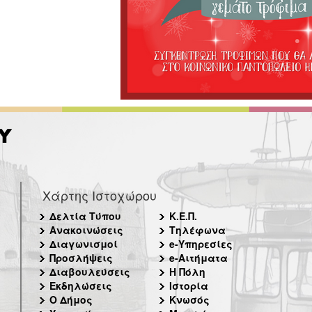
Χάρτης Ιστοχώρου
Δελτία Τύπου
Κ.Ε.Π.
Ανακοινώσεις
Τηλέφωνα
Διαγωνισμοί
e-Υπηρεσίες
Προσλήψεις
e-Αιτήματα
Διαβουλεύσεις
Η Πόλη
Εκδηλώσεις
Ιστορία
Ο Δήμος
Κνωσός