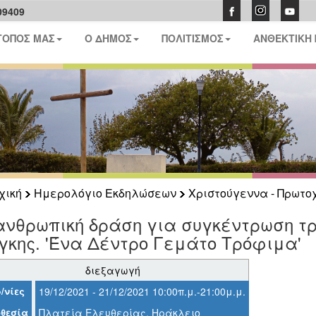
09409
ΤΟΠΟΣ ΜΑΣ
Ο ΔΗΜΟΣ
ΠΟΛΙΤΙΣΜΟΣ
ΑΝΘΕΚΤΙΚΗ
χική
Ημερολόγιο Εκδηλώσεων
Χριστούγεννα - Πρωτο
ανθρωπική δράση για συγκέντρωση τρ
κης. 'Ένα Δέντρο Γεμάτο Τρόφιμα'
διεξαγωγή
/νίες
19/12/2021 - 21/12/2021 10:00π.μ.-21:00μ.μ.
θεσία
Πλατεία Ελευθερίας, Ηράκλειο