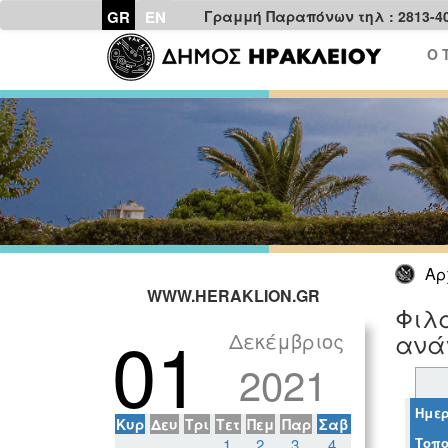
GR
EN
Γραμμή Παραπόνων τηλ : 2813-4
Ο 
Αρ
WWW.HERAKLION.GR
Φιλ
01
Δεκέμβριος
ανάγ
2021
Ημερ
Κυρ
Δευ
Τρι
Τετ
Πεμ
Παρ
Σαβ
Τοπο
1
2
3
4