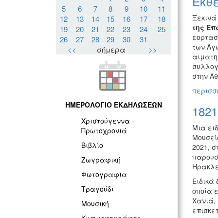
Έκθε
5
6
7
8
9
10
11
Ξεκιν
12
13
14
15
16
17
18
της Ε
19
20
21
22
23
24
25
εορτασ
26
27
28
29
30
31
των Αγ
<<
σήμερα
>>
αιματηρ
συλλογ
στην Αθ
περισσό
ΗΜΕΡΟΛΟΓΙΟ ΕΚΔΗΛΩΣΕΩΝ
1821
Χριστούγεννα -
Μια ειδ
Πρωτοχρονιά
Μουσεί
Βιβλίο
2021, σ
παρουσί
Ζωγραφική
Ηρακλε
Φωτογραφία
Ειδικά 
Τραγούδι
οποία ε
Χανιά, 
Μουσική
επισκεπ