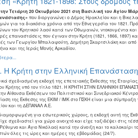
ση «Κρήτη 1821-1898: Στους δρόμους
ά
την Τετάρτη 20 Οκτωβρίου 2021
στη Βασιλική του Αγίου Μάρ
πανάστασης»
που διοργανώνει ο Δήμος Ηρακλείου και η Βικελα
μών για τα διακόσια χρόνια από την Εθνεγερσία του 1821. Πρό
ώνων του Κρητικού λαού κατά των Οθωμανών, ντοκουμέντα και 
ές επαναστάσεις που έγιναν στην Κρήτη (1821, 1866, 1897) κα
ές των Γεωργίου Μπαλαφούτη, Δημήτρη Σκαρτσιλάκη και από τι
ήνα και της Ιεράς Μονής Αρκαδίου.
τερα...
. Η Κρήτη στην Ελληνική Επανάσταση
ικά σχεδιασμένη εκδοχή της επετειακής Έκθεσης της Εταιρίας 
ου Κρήτης υπό τον τίτλο 1821. Η ΚΡΗΤΗ ΣΤΗΝ ΕΛΛΗΝΙΚΗ ΕΠΑΝΑΣ
την Αίθουσα Εκθέσεων του Πολιτιστικού και Συνεδριακού Κέντ
αση της Έκθεσης της ΕΚΙΜ / ΙΜΚ στο ΠΣΚΗ είναι μια σύμπραξη 
ίου και τη ΔΕΠΑΝΑΛ Α.Ε.
διαμορφωμένη για εσωτερικούς χώρους, η εκδοχή αυτή της Έκθε
ίχε σχεδιαστεί για χώρο ανοιχτό και είχε ταξιδέψει στις τέσ
Ρέθυμνο και Άγιο Νικόλαο) κατά την άνοιξη και το καλοκαίρι 
τών όλες τις ώρες και ημέρες της εβδομάδας (24/7).