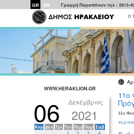
GR
EN
Γραμμή Παραπόνων τηλ : 2813-4
Ο 
Αρ
WWW.HERAKLION.GR
11ο 
06
Δεκέμβριος
Πρόγ
2021
11ο Φεσ
περισσό
Κυρ
Δευ
Τρι
Τετ
Πεμ
Παρ
Σαβ
1
2
3
4