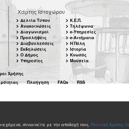
Χάρτης Ιστοχώρου
Δελτία Τύπου
Κ.Ε.Π.
Ανακοινώσεις
Τηλέφωνα
Διαγωνισμοί
e-Υπηρεσίες
Προσλήψεις
e-Αιτήματα
Διαβουλεύσεις
Η Πόλη
Εκδηλώσεις
Ιστορία
Ο Δήμος
Κνωσός
Υπηρεσίες
Μουσεία
ροι Χρήσης
ιμότητας
Πλοήγηση
FAQs
RSS
περιεχόμενο, συναινείτε με την αποδοχή τους.
Πολιτική Χρήσης C