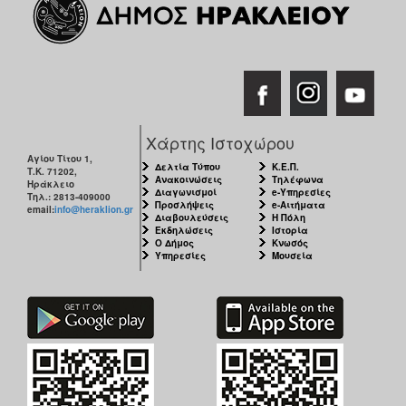
Χάρτης Ιστοχώρου
Αγίου Τίτου 1,
Δελτία Τύπου
Κ.Ε.Π.
Τ.Κ. 71202,
Ανακοινώσεις
Τηλέφωνα
Ηράκλειο
Διαγωνισμοί
e-Υπηρεσίες
Τηλ.: 2813-409000
Προσλήψεις
e-Αιτήματα
email:
info@heraklion.gr
Διαβουλεύσεις
Η Πόλη
Εκδηλώσεις
Ιστορία
Ο Δήμος
Κνωσός
Υπηρεσίες
Μουσεία