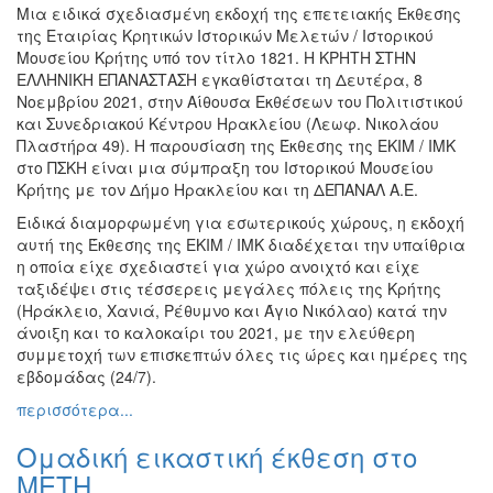
Μια ειδικά σχεδιασμένη εκδοχή της επετειακής Έκθεσης
Εκθέσεις
της Εταιρίας Κρητικών Ιστορικών Μελετών / Ιστορικού
Εκδηλώσεις
Μουσείου Κρήτης υπό τον τίτλο 1821. Η ΚΡΗΤΗ ΣΤΗΝ
για
ΕΛΛΗΝΙΚΗ ΕΠΑΝΑΣΤΑΣΗ εγκαθίσταται τη Δευτέρα, 8
Παιδιά
Νοεμβρίου 2021, στην Αίθουσα Εκθέσεων του Πολιτιστικού
και Συνεδριακού Κέντρου Ηρακλείου (Λεωφ. Νικολάου
Άλλες
Πλαστήρα 49). Η παρουσίαση της Έκθεσης της ΕΚΙΜ / ΙΜΚ
Εκδηλώσεις
στο ΠΣΚΗ είναι μια σύμπραξη του Ιστορικού Μουσείου
Κρήτης με τον Δήμο Ηρακλείου και τη ΔΕΠΑΝΑΛ Α.Ε.
Ειδικά διαμορφωμένη για εσωτερικούς χώρους, η εκδοχή
αυτή της Έκθεσης της ΕΚΙΜ / ΙΜΚ διαδέχεται την υπαίθρια
Ο
η οποία είχε σχεδιαστεί για χώρο ανοιχτό και είχε
ΤΟΠΟΣ
ταξιδέψει στις τέσσερεις μεγάλες πόλεις της Κρήτης
ΜΑΣ
(Ηράκλειο, Χανιά, Ρέθυμνο και Άγιο Νικόλαο) κατά την
άνοιξη και το καλοκαίρι του 2021, με την ελεύθερη
Ο
συμμετοχή των επισκεπτών όλες τις ώρες και ημέρες της
ΔΗΜΟΣ
εβδομάδας (24/7).
περισσότερα...
ΠΟΛΙΤΙΣΜΟΣ
Ομαδική εικαστική έκθεση στο
ΑΝΘΕΚΤΙΚΗ
ΠΟΛΗ
ΜΕΤΗ