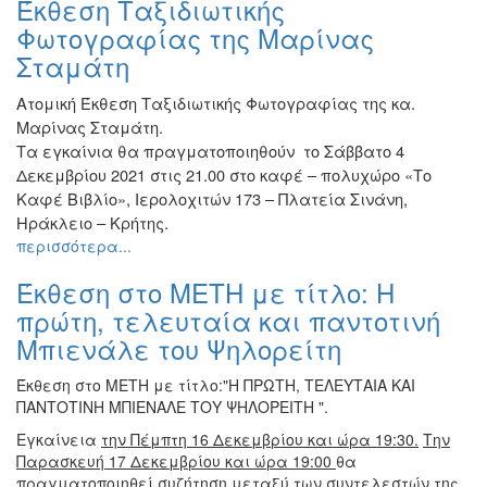
Έκθεση Ταξιδιωτικής
Ζωγραφική
Φωτογραφίας της Μαρίνας
Φωτογραφία
Σταμάτη
Τραγούδι
Ατομική Έκθεση Ταξιδιωτικής Φωτογραφίας της κα.
Μουσική
Μαρίνας Σταμάτη.
Κινηματογράφος
Τα εγκαίνια θα πραγματοποιηθούν το Σάββατο 4
Δεκεμβρίου 2021 στις 21.00 στο καφέ – πολυχώρο «Το
Χορός
Καφέ Βιβλίο», Ιερολοχιτών 173 – Πλατεία Σινάνη,
Θέατρο
Ηράκλειο – Κρήτης.
περισσότερα...
Παζάρι
Ειδών
Έκθεση στο ΜΕΤΗ με τίτλο: Η
Συνέδρια
πρώτη, τελευταία και παντοτινή
Ημερίδες
Μπιενάλε του Ψηλορείτη
-
Διημερίδες
Έκθεση στο ΜΕΤΗ με τίτλο:"Η ΠΡΩΤΗ, ΤΕΛΕΥΤΑΙΑ ΚΑΙ
ΠΑΝΤΟΤΙΝΗ ΜΠΙΕΝΑΛΕ ΤΟΥ ΨΗΛΟΡΕΙΤΗ ".
Σεμινάρια-
Διαλέξεις-
Εγκαίνεια
την Πέμπτη 16 Δεκεμβρίου και ώρα 19:30.
Την
Ομιλίες
Παρασκευή 17 Δεκεμβρίου και ώρα 19:00
θα
πραγματοποιηθεί συζήτηση μεταξύ των συντελεστών της
Διάφορες