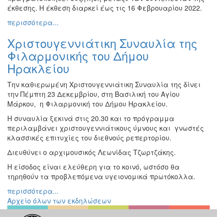
έκθεσης. Η έκθεση διαρκεί έως τις 16 Φεβρουαρίου 2022.
Εκθέσεις
περισσότερα...
Εκδηλώσεις
για
Χριστουγεννιάτικη Συναυλία της
Παιδιά
Φιλαρμονικής του Δήμου
Άλλες
Ηρακλείου
Εκδηλώσεις
Την καθιερωμένη Χριστουγεννιάτικη Συναυλία της δίνει
την Πέμπτη 23 Δεκεμβρίου, στη Βασιλική του Αγίου
Μάρκου, η Φιλαρμονική του Δήμου Ηρακλείου.
Ο
Η συναυλία ξεκινά στις 20.30 και το πρόγραμμα
ΤΟΠΟΣ
περιλαμβάνει χριστουγεννιάτικους ύμνους και γνωστές
ΜΑΣ
κλασσικές επιτυχίες του διεθνούς ρεπερτορίου.
Ο
Διευθύνει ο αρχιμουσικός Λεωνίδας Τζωρτζάκης.
ΔΗΜΟΣ
Η είσοδος είναι ελεύθερη για το κοινό, ωστόσο θα
τηρηθούν τα προβλεπόμενα υγειονομικά πρωτόκολλα.
ΠΟΛΙΤΙΣΜΟΣ
περισσότερα...
Αρχείο όλων των εκδηλώσεων
ΑΝΘΕΚΤΙΚΗ
ΠΟΛΗ