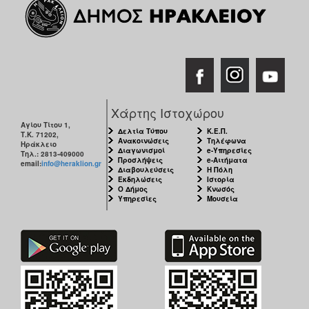
Χάρτης Ιστοχώρου
Αγίου Τίτου 1,
Δελτία Τύπου
Κ.Ε.Π.
Τ.Κ. 71202,
Ανακοινώσεις
Τηλέφωνα
Ηράκλειο
Διαγωνισμοί
e-Υπηρεσίες
Τηλ.: 2813-409000
Προσλήψεις
e-Αιτήματα
email:
info@heraklion.gr
Διαβουλεύσεις
Η Πόλη
Εκδηλώσεις
Ιστορία
Ο Δήμος
Κνωσός
Υπηρεσίες
Μουσεία