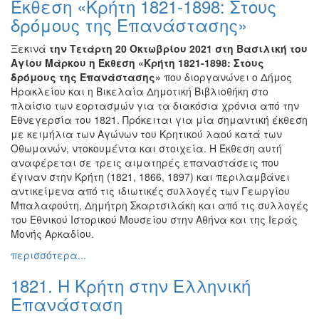
Έκθεση «Κρήτη 1821-1898: Στους
Ζωγραφική
δρόμους της Επανάστασης»
Φωτογραφία
Ξεκινά
την Τετάρτη 20 Οκτωβρίου 2021
στη Βασιλική του
Τραγούδι
Αγίου Μάρκου η Έκθεση «Κρήτη 1821-1898: Στους
Μουσική
δρόμους της Επανάστασης»
που διοργανώνει ο Δήμος
Ηρακλείου και η Βικελαία Δημοτική Βιβλιοθήκη στο
Κινηματογράφος
πλαίσιο των εορτασμών για τα διακόσια χρόνια από την
Χορός
Εθνεγερσία του 1821. Πρόκειται για μία σημαντική έκθεση
με κειμήλια των Αγώνων του Κρητικού λαού κατά των
Θέατρο
Οθωμανών, ντοκουμέντα και στοιχεία. Η Έκθεση αυτή
Παζάρι
αναφέρεται σε τρεις αιματηρές επαναστάσεις που
Ειδών
έγιναν στην Κρήτη (1821, 1866, 1897) και περιλαμβάνει
αντικείμενα από τις ιδιωτικές συλλογές των Γεωργίου
Συνέδρια
Μπαλαφούτη, Δημήτρη Σκαρτσιλάκη και από τις συλλογές
Ημερίδες
του Εθνικού Ιστορικού Μουσείου στην Αθήνα και της Ιεράς
-
Μονής Αρκαδίου.
Διημερίδες
περισσότερα...
Σεμινάρια-
1821. Η Κρήτη στην Ελληνική
Διαλέξεις-
Ομιλίες
Επανάσταση
Διάφορες