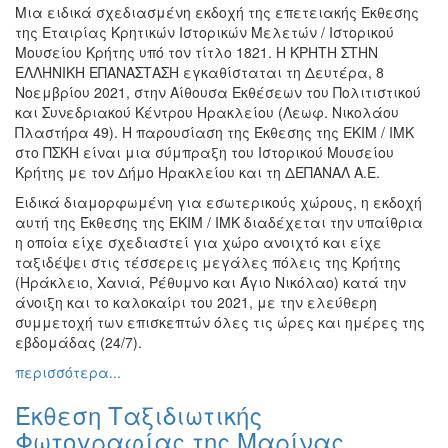
Μια ειδικά σχεδιασμένη εκδοχή της επετειακής Έκθεσης
Εκθέσεις
της Εταιρίας Κρητικών Ιστορικών Μελετών / Ιστορικού
Εκδηλώσεις
Μουσείου Κρήτης υπό τον τίτλο 1821. Η ΚΡΗΤΗ ΣΤΗΝ
για
ΕΛΛΗΝΙΚΗ ΕΠΑΝΑΣΤΑΣΗ εγκαθίσταται τη Δευτέρα, 8
Παιδιά
Νοεμβρίου 2021, στην Αίθουσα Εκθέσεων του Πολιτιστικού
και Συνεδριακού Κέντρου Ηρακλείου (Λεωφ. Νικολάου
Άλλες
Πλαστήρα 49). Η παρουσίαση της Έκθεσης της ΕΚΙΜ / ΙΜΚ
Εκδηλώσεις
στο ΠΣΚΗ είναι μια σύμπραξη του Ιστορικού Μουσείου
Κρήτης με τον Δήμο Ηρακλείου και τη ΔΕΠΑΝΑΛ Α.Ε.
Ειδικά διαμορφωμένη για εσωτερικούς χώρους, η εκδοχή
αυτή της Έκθεσης της ΕΚΙΜ / ΙΜΚ διαδέχεται την υπαίθρια
Ο
η οποία είχε σχεδιαστεί για χώρο ανοιχτό και είχε
ΤΟΠΟΣ
ταξιδέψει στις τέσσερεις μεγάλες πόλεις της Κρήτης
ΜΑΣ
(Ηράκλειο, Χανιά, Ρέθυμνο και Άγιο Νικόλαο) κατά την
άνοιξη και το καλοκαίρι του 2021, με την ελεύθερη
Ο
συμμετοχή των επισκεπτών όλες τις ώρες και ημέρες της
ΔΗΜΟΣ
εβδομάδας (24/7).
περισσότερα...
ΠΟΛΙΤΙΣΜΟΣ
Έκθεση Ταξιδιωτικής
ΑΝΘΕΚΤΙΚΗ
ΠΟΛΗ
Φωτογραφίας της Μαρίνας