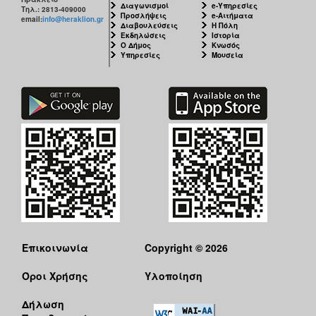
Διαγωνισμοί
e-Υπηρεσίες
Τηλ.: 2813-409000
Προσλήψεις
e-Αιτήματα
email:
info@heraklion.gr
Διαβουλεύσεις
Η Πόλη
Εκδηλώσεις
Ιστορία
Ο Δήμος
Κνωσός
Υπηρεσίες
Μουσεία
Επικοινωνία
Copyright © 2026
Όροι Χρήσης
Υλοποίηση
Δήλωση