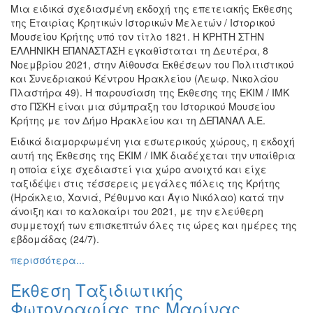
Μια ειδικά σχεδιασμένη εκδοχή της επετειακής Έκθεσης
Εκθέσεις
της Εταιρίας Κρητικών Ιστορικών Μελετών / Ιστορικού
Εκδηλώσεις
Μουσείου Κρήτης υπό τον τίτλο 1821. Η ΚΡΗΤΗ ΣΤΗΝ
για
ΕΛΛΗΝΙΚΗ ΕΠΑΝΑΣΤΑΣΗ εγκαθίσταται τη Δευτέρα, 8
Παιδιά
Νοεμβρίου 2021, στην Αίθουσα Εκθέσεων του Πολιτιστικού
και Συνεδριακού Κέντρου Ηρακλείου (Λεωφ. Νικολάου
Άλλες
Πλαστήρα 49). Η παρουσίαση της Έκθεσης της ΕΚΙΜ / ΙΜΚ
Εκδηλώσεις
στο ΠΣΚΗ είναι μια σύμπραξη του Ιστορικού Μουσείου
Κρήτης με τον Δήμο Ηρακλείου και τη ΔΕΠΑΝΑΛ Α.Ε.
Ειδικά διαμορφωμένη για εσωτερικούς χώρους, η εκδοχή
αυτή της Έκθεσης της ΕΚΙΜ / ΙΜΚ διαδέχεται την υπαίθρια
Ο
η οποία είχε σχεδιαστεί για χώρο ανοιχτό και είχε
ΤΟΠΟΣ
ταξιδέψει στις τέσσερεις μεγάλες πόλεις της Κρήτης
ΜΑΣ
(Ηράκλειο, Χανιά, Ρέθυμνο και Άγιο Νικόλαο) κατά την
άνοιξη και το καλοκαίρι του 2021, με την ελεύθερη
Ο
συμμετοχή των επισκεπτών όλες τις ώρες και ημέρες της
ΔΗΜΟΣ
εβδομάδας (24/7).
περισσότερα...
ΠΟΛΙΤΙΣΜΟΣ
Έκθεση Ταξιδιωτικής
ΑΝΘΕΚΤΙΚΗ
ΠΟΛΗ
Φωτογραφίας της Μαρίνας