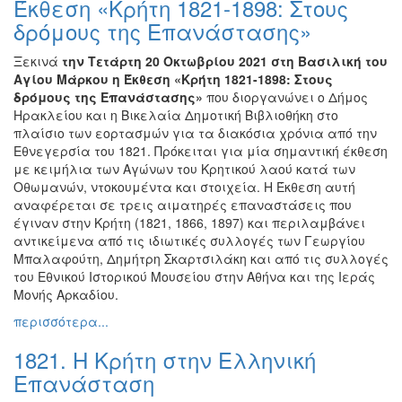
Έκθεση «Κρήτη 1821-1898: Στους
Ζωγραφική
δρόμους της Επανάστασης»
Φωτογραφία
Ξεκινά
την Τετάρτη 20 Οκτωβρίου 2021
στη Βασιλική του
Τραγούδι
Αγίου Μάρκου η Έκθεση «Κρήτη 1821-1898: Στους
Μουσική
δρόμους της Επανάστασης»
που διοργανώνει ο Δήμος
Ηρακλείου και η Βικελαία Δημοτική Βιβλιοθήκη στο
Κινηματογράφος
πλαίσιο των εορτασμών για τα διακόσια χρόνια από την
Χορός
Εθνεγερσία του 1821. Πρόκειται για μία σημαντική έκθεση
με κειμήλια των Αγώνων του Κρητικού λαού κατά των
Θέατρο
Οθωμανών, ντοκουμέντα και στοιχεία. Η Έκθεση αυτή
Παζάρι
αναφέρεται σε τρεις αιματηρές επαναστάσεις που
Ειδών
έγιναν στην Κρήτη (1821, 1866, 1897) και περιλαμβάνει
αντικείμενα από τις ιδιωτικές συλλογές των Γεωργίου
Συνέδρια
Μπαλαφούτη, Δημήτρη Σκαρτσιλάκη και από τις συλλογές
Ημερίδες
του Εθνικού Ιστορικού Μουσείου στην Αθήνα και της Ιεράς
-
Μονής Αρκαδίου.
Διημερίδες
περισσότερα...
Σεμινάρια-
1821. Η Κρήτη στην Ελληνική
Διαλέξεις-
Ομιλίες
Επανάσταση
Διάφορες