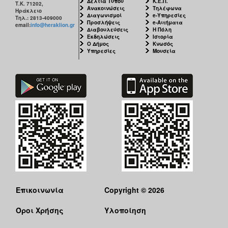
Δελτία Τύπου
Κ.Ε.Π.
Τ.Κ. 71202,
Ανακοινώσεις
Τηλέφωνα
Ηράκλειο
Διαγωνισμοί
e-Υπηρεσίες
Τηλ.: 2813-409000
Προσλήψεις
e-Αιτήματα
email:
info@heraklion.gr
Διαβουλεύσεις
Η Πόλη
Εκδηλώσεις
Ιστορία
Ο Δήμος
Κνωσός
Υπηρεσίες
Μουσεία
Επικοινωνία
Copyright © 2026
Όροι Χρήσης
Υλοποίηση