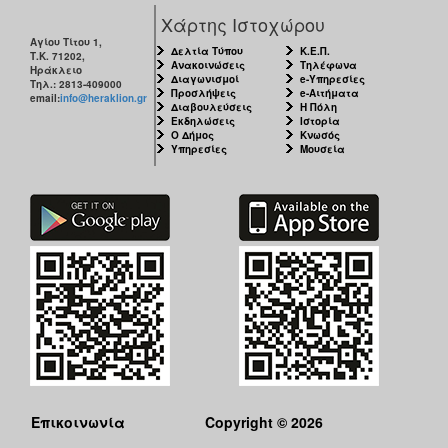
Χάρτης Ιστοχώρου
Αγίου Τίτου 1,
Δελτία Τύπου
Κ.Ε.Π.
Τ.Κ. 71202,
Ανακοινώσεις
Τηλέφωνα
Ηράκλειο
Ο
Διαγωνισμοί
e-Υπηρεσίες
Τηλ.: 2813-409000
ΤΟΠΟΣ
Προσλήψεις
e-Αιτήματα
email:
info@heraklion.gr
ΜΑΣ
Διαβουλεύσεις
Η Πόλη
Εκδηλώσεις
Ιστορία
Ο Δήμος
Κνωσός
Υπηρεσίες
Μουσεία
Ο
ΔΗΜΟΣ
ΠΟΛΙΤΙΣΜΟΣ
ΑΝΘΕΚΤΙΚΗ
ΠΟΛΗ
Επικοινωνία
Copyright © 2026