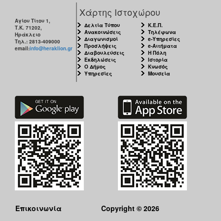
Χάρτης Ιστοχώρου
Αγίου Τίτου 1,
Δελτία Τύπου
Κ.Ε.Π.
Τ.Κ. 71202,
Ανακοινώσεις
Τηλέφωνα
Ηράκλειο
Ο
Διαγωνισμοί
e-Υπηρεσίες
Τηλ.: 2813-409000
ΤΟΠΟΣ
Προσλήψεις
e-Αιτήματα
email:
info@heraklion.gr
ΜΑΣ
Διαβουλεύσεις
Η Πόλη
Εκδηλώσεις
Ιστορία
Ο Δήμος
Κνωσός
Υπηρεσίες
Μουσεία
Ο
ΔΗΜΟΣ
ΠΟΛΙΤΙΣΜΟΣ
ΑΝΘΕΚΤΙΚΗ
ΠΟΛΗ
Επικοινωνία
Copyright © 2026