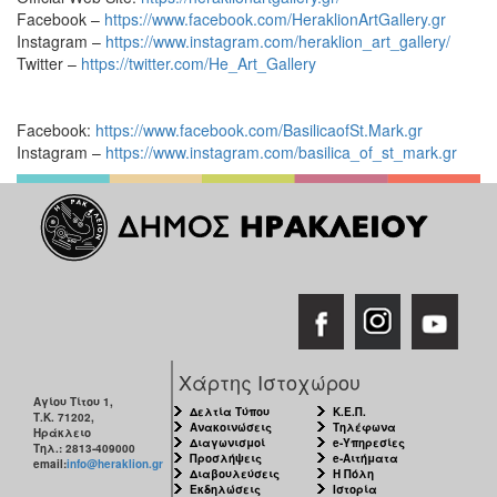
Facebook –
https://www.facebook.com/HeraklionArtGallery.gr
Instagram –
https://www.instagram.com/heraklion_art_gallery/
Twitter –
https://twitter.com/He_Art_Gallery
Facebook:
https://www.facebook.com/BasilicaofSt.Mark.gr
Instagram –
https://www.instagram.com/basilica_of_st_mark.gr
Χάρτης Ιστοχώρου
Αγίου Τίτου 1,
Δελτία Τύπου
Κ.Ε.Π.
Τ.Κ. 71202,
Ανακοινώσεις
Τηλέφωνα
Ηράκλειο
Διαγωνισμοί
e-Υπηρεσίες
Τηλ.: 2813-409000
Προσλήψεις
e-Αιτήματα
email:
info@heraklion.gr
Διαβουλεύσεις
Η Πόλη
Εκδηλώσεις
Ιστορία