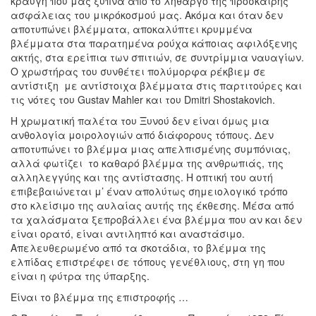
κραυγή που μας ξυπνά από το λήθαργο της πρόσκαιρης
ασφάλειας του μικρόκοσμού μας. Ακόμα και όταν δεν
αποτυπώνει βλέμματα, αποκαλύπτει κρυμμένα
βλέμματα στα παρατημένα ρούχα κάποιας αφιλόξενης
ακτής, στα ερείπια των σπιτιών, σε συντρίμμια ναυαγίων.
Ο χρωστήρας του συνθέτει πολύμορφα ρέκβιεμ σε
αντίστιξη με αντίστοιχα βλέμματα στις παρτιτούρες και
τις νότες του Gustav Mahler και του Dmitri Shostakovich.
Η χρωματική παλέτα του Ξυνού δεν είναι όμως μια
ανθολογία μοιρολογιών από διάφορους τόπους. Δεν
αποτυπώνει το βλέμμα μιας απελπισμένης συμπόνιας,
αλλά φωτίζει το καθαρό βλέμμα της ανθρωπιάς, της
αλληλεγγύης και της αντίστασης. Η οπτική του αυτή
επιβεβαιώνεται μ’ έναν απολύτως σημειολογικό τρόπο
στο κλείσιμο της αυλαίας αυτής της έκθεσης. Μέσα από
τα χαλάσματα ξεπροβάλλει ένα βλέμμα που αν και δεν
είναι ορατό, είναι αντιληπτό και αναστάσιμο.
Απελευθερωμένο από τα σκοτάδια, το βλέμμα της
ελπίδας επιστρέφει σε τόπους γενέθλιους, στη γη που
είναι η φύτρα της ύπαρξης.
Είναι το βλέμμα της επιστροφής …