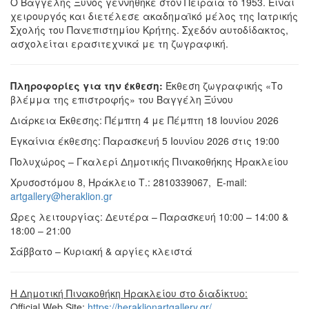
Ο Βαγγέλης Ξυνός γεννήθηκε στον Πειραιά το 1953. Είναι
χειρουργός και διετέλεσε ακαδημαϊκό μέλος της Ιατρικής
Σχολής του Πανεπιστημίου Κρήτης. Σχεδόν αυτοδίδακτος,
ασχολείται ερασιτεχνικά με τη ζωγραφική.
Πληροφορίες για την έκθεση:
Έκθεση ζωγραφικής «Το
βλέμμα της επιστροφής» του Βαγγέλη Ξύνου
Διάρκεια Έκθεσης: Πέμπτη 4 με Πέμπτη 18 Ιουνίου 2026
Εγκαίνια έκθεσης: Παρασκευή 5 Ιουνίου 2026 στις 19:00
Πολυχώρος – Γκαλερί Δημοτικής Πινακοθήκης Ηρακλείου
Χρυσοστόμου 8, Ηράκλειο Τ.: 2810339067, E-mail:
artgallery@heraklion.gr
Ώρες λειτουργίας: Δευτέρα – Παρασκευή 10:00 – 14:00 &
18:00 – 21:00
Σάββατο – Κυριακή & αργίες κλειστά
Η Δημοτική Πινακοθήκη Ηρακλείου στο διαδίκτυο:
Official Web Site:
https://heraklionartgallery.gr/