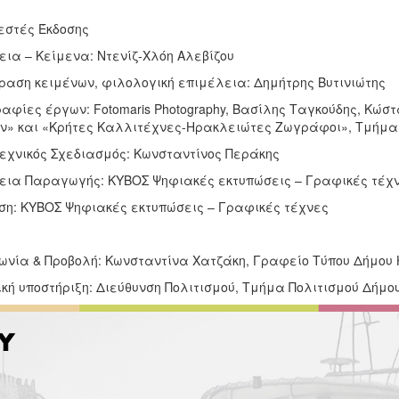
εστές Έκδοσης
εια – Κείμενα: Ντενίζ-Χλόη Αλεβίζου
αση κειμένων, φιλολογική επιμέλεια: Δημήτρης Βυτινιώτης
αφίες έργων: Fotomaris Photography, Βασίλης Ταγκούδης, Κώ
ν» και «Κρήτες Καλλιτέχνες-Ηρακλειώτες Ζωγράφοι», Τμήμα Α
εχνικός Σχεδιασμός: Κωνσταντίνος Περάκης
εια Παραγωγής: ΚΥΒΟΣ Ψηφιακές εκτυπώσεις – Γραφικές τέχ
ση: ΚΥΒΟΣ Ψηφιακές εκτυπώσεις – Γραφικές τέχνες
νωνία & Προβολή: Κωνσταντίνα Χατζάκη, Γραφείο Τύπου Δήμου
ική υποστήριξη: Διεύθυνση Πολιτισμού, Τμήμα Πολιτισμού Δήμο