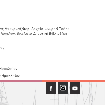
στας Μπουρναζάκης, Αρχεία «Δωρεά Τσέλη
ρχείων, Βικελαία Δημοτική Βιβλιοθήκη
νες
 Ηρακλείου
υ Ηρακλείου