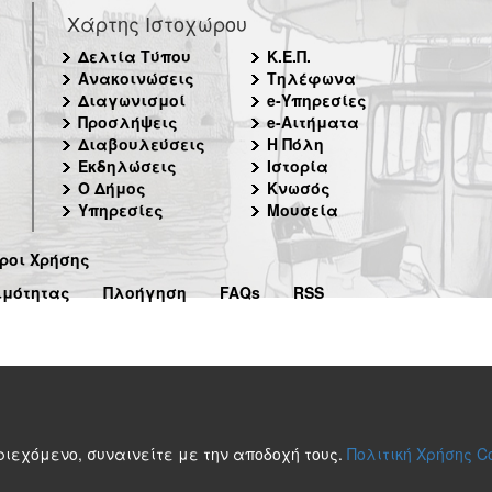
Χάρτης Ιστοχώρου
Δελτία Τύπου
Κ.Ε.Π.
Ανακοινώσεις
Τηλέφωνα
Διαγωνισμοί
e-Υπηρεσίες
Προσλήψεις
e-Αιτήματα
Διαβουλεύσεις
Η Πόλη
Εκδηλώσεις
Ιστορία
Ο Δήμος
Κνωσός
Υπηρεσίες
Μουσεία
ροι Χρήσης
ιμότητας
Πλοήγηση
FAQs
RSS
περιεχόμενο, συναινείτε με την αποδοχή τους.
Πολιτική Χρήσης C