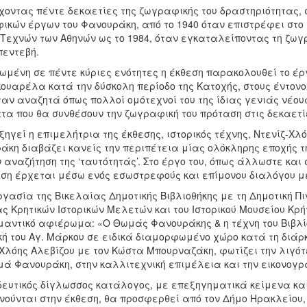
χοντας πέντε δεκαετίες της ζωγραφικής του δραστηριότητας, 
ικών έργων του Φανουράκη, από το 1940 όταν επιστρέφει στο 
Τεχνών των Αθηνών ως το 1984, όταν εγκαταλείποντας τη ζωγρ
πεντεβή.
ωμένη σε πέντε κύριες ενότητες η έκθεση παρακολουθεί το έ
κουαρέλα κατά την δύσκολη περίοδο της Κατοχής, στους έντονο
ταν αναζητά όπως πολλοί ομότεχνοί του της ίδιας γενιάς νέο
α που θα συνθέσουν την ζωγραφική του πρόταση στις δεκαετίε
ηγεί η επιμελήτρια της έκθεσης, ιστορικός τέχνης, Ντενίζ-Χλ
άκη διαβάζει κανείς την περιπέτεια μίας ολόκληρης εποχής τ
 αναζήτηση της ‘ταυτότητάς’. Στο έργο του, όπως άλλωστε και
ση έρχεται μέσω ενός εσωστρεφούς και επίμονου διαλόγου με 
γασία της Βικελαίας Δημοτικής Βιβλιοθήκης με τη Δημοτική Π
ας Κρητικών Ιστορικών Μελετών και του Ιστορικού Μουσείου Κ
μαντικό αφιέρωμα: «Ο Θωμάς Φανουράκης & η τέχνη του Βιβλίο
ή του Αγ. Μάρκου σε ειδικά διαμορφωμένο χώρο κατά τη διάρκ
-Χλόης Αλεβίζου με τον Κώστα Μπουρναζάκη, φωτίζει την λιγό
μά Φανουράκη, στην καλλιτεχνική επιμέλεια και την εικονογρ
δευτικός δίγλωσσος κατάλογος, με επεξηγηματικά κείμενα κ
νούνται στην έκθεση, θα προσφερθεί από τον Δήμο Ηρακλείου, 