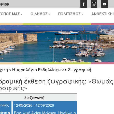
09409
ΤΟΠΟΣ ΜΑΣ
Ο ΔΗΜΟΣ
ΠΟΛΙΤΙΣΜΟΣ
ΑΝΘΕΚΤΙΚΗ
χική
Ημερολόγιο Εκδηλώσεων
Ζωγραφική
δρομική έκθεση ζωγραφικής: «Θωμάς 
ραφικής»
διεξαγωγή
/νίες
12/05/2026 - 12/09/2026
θεσία
Βασιλική Αγίου Μάρκου, Ηράκλειο