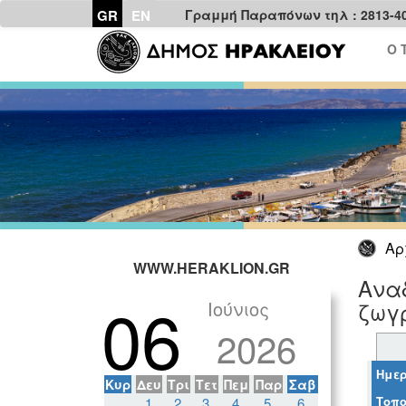
GR
EN
Γραμμή Παραπόνων τηλ : 2813-4
Ο 
Αρ
WWW.HERAKLION.GR
Ανα
06
Ιούνιος
ζωγ
2026
Ημερ
Κυρ
Δευ
Τρι
Τετ
Πεμ
Παρ
Σαβ
Τοπο
1
2
3
4
5
6