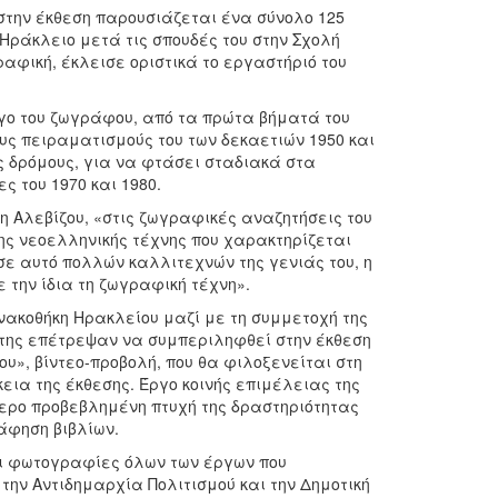
στην έκθεση παρουσιάζεται ένα σύνολο 125
Ηράκλειο μετά τις σπουδές του στην Σχολή
αφική, έκλεισε οριστικά το εργαστήριό του
ργο του ζωγράφου, από τα πρώτα βήματά του
υς πειραματισμούς του των δεκαετιών 1950 και
υς δρόμους, για να φτάσει σταδιακά στα
ς του 1970 και 1980.
όη Αλεβίζου, «στις ζωγραφικές αναζητήσεις του
ης νεοελληνικής τέχνης που χαρακτηρίζεται
 σε αυτό πολλών καλλιτεχνών της γενιάς του, η
την ίδια τη ζωγραφική τέχνη».
ινακοθήκη Ηρακλείου μαζί με τη συμμετοχή της
ρήτης επέτρεψαν να συμπεριληφθεί στην έκθεση
υ», βίντεο-προβολή, που θα φιλοξενείται στη
εια της έκθεσης. Έργο κοινής επιμέλειας της
τερο προβεβλημένη πτυχή της δραστηριότητας
άφηση βιβλίων.
αι φωτογραφίες όλων των έργων που
την Αντιδημαρχία Πολιτισμού και την Δημοτική