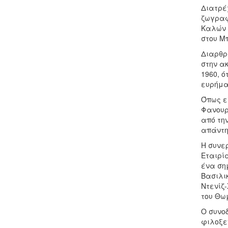
Διατρέ
ζωγραφ
Καλών 
στου Μ
Διαρθρ
στην α
1960, ό
ευρήματ
Όπως εξ
Φανουρ
από την
απάντη
Η συνερ
Εταιρί
ένα ση
Βασιλικ
Ντενίζ
του Θω
Ο συνο
φιλοξε