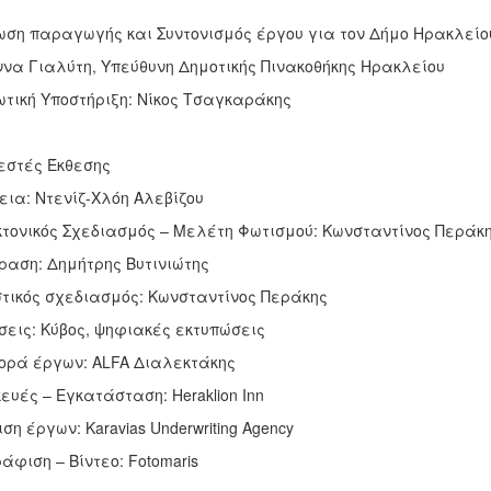
ση παραγωγής και Συντονισμός έργου για τον Δήμο Ηρακλείο
να Γιαλύτη, Υπεύθυνη Δημοτικής Πινακοθήκης Ηρακλείου
τική Υποστήριξη: Νίκος Τσαγκαράκης
εστές Έκθεσης
εια: Ντενίζ-Χλόη Αλεβίζου
κτονικός Σχεδιασμός – Μελέτη Φωτισμού: Κωνσταντίνος Περάκ
αση: Δημήτρης Βυτινιώτης
τικός σχεδιασμός: Κωνσταντίνος Περάκης
σεις: Κύβος, ψηφιακές εκτυπώσεις
ρά έργων: ALFA Διαλεκτάκης
υές – Εγκατάσταση: Heraklion Inn
η έργων: Karavias Underwriting Agency
φιση – Βίντεο: Fotomaris