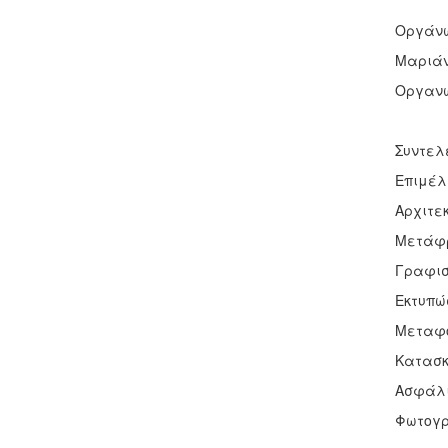
Οργάνω
Μαριάν
Οργανω
Συντελ
Επιμέλ
Αρχιτε
Μετάφρ
Γραφισ
Εκτυπώ
Μεταφο
Κατασκε
Ασφάλισ
Φωτογρά