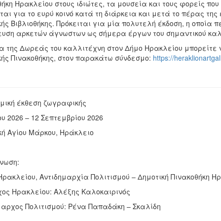
ήκη Ηρακλείου στους ιδιώτες, τα μουσεία και τους φορείς που
ται για το ευρύ κοινό κατά τη διάρκεια και μετά το πέρας της
ής Βιβλιοθήκης. Πρόκειται για μία πολυτελή έκδοση, η οποία 
ευση αρκετών άγνωστων ως σήμερα έργων του σημαντικού καλ
α της Δωρεάς του καλλιτέχνη στον Δήμο Ηρακλείου μπορείτε ν
κής Πινακοθήκης, στον παρακάτω σύνδεσμο:
https://heraklionartgal
μική έκθεση ζωγραφικής
υ 2026 – 12 Σεπτεμβρίου 2026
κή Αγίου Μάρκου, Ηράκλειο
νωση:
Ηρακλείου, Αντιδημαρχία Πολιτισμού – Δημοτική Πινακοθήκη Η
ος Ηρακλείου: Αλέξης Καλοκαιρινός
μαρχος Πολιτισμού: Ρένα Παπαδάκη – Σκαλίδη