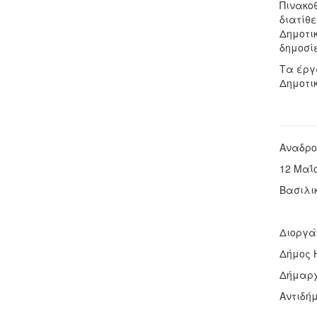
Πινακοθ
διατίθε
Δημοτικ
δημοσί
Τα έργ
Δημοτι
Αναδρο
12 Μαΐο
Βασιλι
Διοργά
Δήμος 
Δήμαρχ
Αντιδή