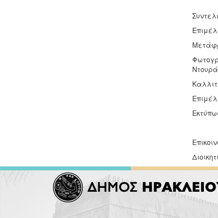
Συντελ
Επιμέλ
Μετάφρ
Φωτογρ
Ντουρά
Καλλιτ
Επιμέλ
Εκτύπω
Επικοι
Διοικητ