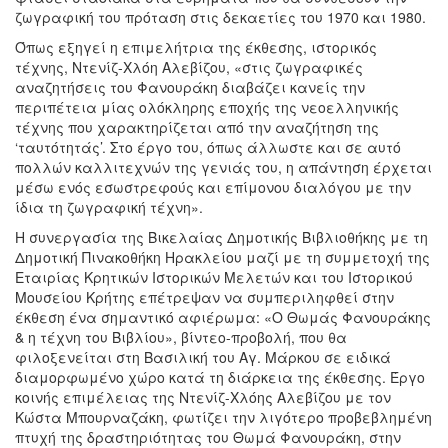
ζωγραφική του πρόταση στις δεκαετίες του 1970 και 1980.
Όπως εξηγεί η επιμελήτρια της έκθεσης, ιστορικός
τέχνης, Ντενίζ-Χλόη Αλεβίζου, «στις ζωγραφικές
αναζητήσεις του Φανουράκη διαβάζει κανείς την
περιπέτεια μίας ολόκληρης εποχής της νεοελληνικής
τέχνης που χαρακτηρίζεται από την αναζήτηση της
‘ταυτότητάς’. Στο έργο του, όπως άλλωστε και σε αυτό
πολλών καλλιτεχνών της γενιάς του, η απάντηση έρχεται
μέσω ενός εσωστρεφούς και επίμονου διαλόγου με την
ίδια τη ζωγραφική τέχνη».
Η συνεργασία της Βικελαίας Δημοτικής Βιβλιοθήκης με τη
Δημοτική Πινακοθήκη Ηρακλείου μαζί με τη συμμετοχή της
Εταιρίας Κρητικών Ιστορικών Μελετών και του Ιστορικού
Μουσείου Κρήτης επέτρεψαν να συμπεριληφθεί στην
έκθεση ένα σημαντικό αφιέρωμα: «Ο Θωμάς Φανουράκης
& η τέχνη του Βιβλίου», βίντεο-προβολή, που θα
φιλοξενείται στη Βασιλική του Αγ. Μάρκου σε ειδικά
διαμορφωμένο χώρο κατά τη διάρκεια της έκθεσης. Έργο
κοινής επιμέλειας της Ντενίζ-Χλόης Αλεβίζου με τον
Κώστα Μπουρναζάκη, φωτίζει την λιγότερο προβεβλημένη
πτυχή της δραστηριότητας του Θωμά Φανουράκη, στην