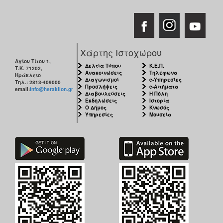
Χάρτης Ιστοχώρου
Αγίου Τίτου 1,
Δελτία Τύπου
Κ.Ε.Π.
Τ.Κ. 71202,
Ανακοινώσεις
Τηλέφωνα
Ηράκλειο
Διαγωνισμοί
e-Υπηρεσίες
Τηλ.: 2813-409000
Προσλήψεις
e-Αιτήματα
email:
info@heraklion.gr
Διαβουλεύσεις
Η Πόλη
Εκδηλώσεις
Ιστορία
Ο Δήμος
Κνωσός
Υπηρεσίες
Μουσεία