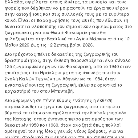
Ελλάδα, οφείλεται στους ιδιώτες, τα μουσεία και τους
φορείς που δέχθηκαν να μοιραστούν τα έργα που είχαν
στην κατοχή τους και στις συλλογές τους με το ευρύτερο
κοινό. Είναι οι παραχωρήσεις τους αυτές που έδωσαν τη
δυνατότητα υλοποίησης του σημαντικού αφιερώματος στο
ζωγραφικό έργο του Θωμά Φανουράκη που θα
φιλοξενείται στην Βασιλική του Αγίου Μάρκου από τις 12
Μαΐου 2026 έως τις 12 Σεπτεμβρίου 2026.
Διατρέχοντας πέντε δεκαετίες της ζωγραφικής του
δραστηριότητας, στην έκθεση παρουσιάζεται ένα σύνολο
125 ζωγραφικών έργων του Φανουράκη, από το 1940 όταν
επιστρέφει στο Ηράκλειο μετά τις σπουδές του στην
Σχολή Καλών Τεχνών των Αθηνών ως το 1984, όταν
εγκαταλείποντας τη ζωγραφική, έκλεισε οριστικά το
εργαστήριό του στου Μπεντεβή.
Διαρθρωμένη σε πέντε κύριες ενότητες η έκθεση
παρακολουθεί το έργο του ζωγράφου, από τα πρώτα
βήματά του στην ακουαρέλα κατά την δύσκολη περίοδο
της Κατοχής, στους έντονους πειραματισμούς του των
δεκαετιών 1950 και 1960, όταν αναζητά όπως πολλοί
ομότεχνοί του της ίδιας γενιάς νέους δρόμους, για να
φτάσει σταδιακά στα ευρήματα που θα συνθέσουν την