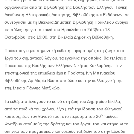
οργανώνεται από τη Βιβλιοθήκη της Βουλής των Ελλήνων, Γενική
Διεύθυνση Ηλεκτρονικής Διοίκησης, Βιβλιοθήκης και Εκδόσεων, σε
συνεργασία με τη Βικελαία Δημοτική Βιβλιοθήκη Ηρακλείου ανοίγει
τις πύλες της για το κοινό του Ηρακλείου το Σάββατο 18
Οκτωβρίου, στις 19:00, στη Βικελαία Δημοτική Βιβλιοθήκη.
Πρόκειται για μια σημαντική έκθεση – φόρο τιμής στη ζωή και το
έργο του σημαντικού λόγιου, τα εγκαίνια της οποίας, θα τελέσει ο
Πρόεδρος της Βουλής των Ελλήνων Νικήτας Κακλαμάνης. Την
επιστημονική της επιμέλεια έχει η Προϊσταμένη Μπενακείου
Βιβλιοθήκης Δρ Μαρία Βλασσοπούλου και την καλλιτεχνική της
επιμέλεια ο Γιάννης Μετζικώφ.
Τα εκθέματα ξεναγούν το κοινό στη ζωή του Δημητρίου Βικέλα,
από τα παιδικά του χρόνια, λίγο μετά την ίδρυση του ελληνικού
ου
κράτους, έως τον θάνατό του, στο πέρασμα του 20
αιώνα.
Φωτίζουν σταθμούς της δράσης και του έργου του και στήνουν το
σκηνικό των πραγματικών και νοερών ταξιδιών του στην Ελλάδα