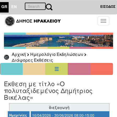
GR
EN
ΕΙΣΟΔΟΣ
06
Ιούνιος
Toggle
2026
navigati
Κυρ
Δευ
Τρι
Τετ
Πεμ
Παρ
Σαβ
1
2
3
4
5
6
7
8
9
10
11
12
13
Αρχική
Ημερολόγιο Εκδηλώσεων
14
15
16
17
18
19
20
Διάφορες Εκθέσεις
21
22
23
24
25
26
27
28
29
30
<<
σήμερα
>>
Έκθεση με τίτλο «Ο
ΗΜΕΡΟΛΟΓΙΟ
ΕΚΔΗΛΩΣΕΩΝ
πολυταξιδεμένος Δημήτριος
Βικέλας»
Διάφορες
Εκθέσεις
διεξαγωγή
Ημερ/νίες
16/04/2026 - 30/06/2026 08:00-15:00