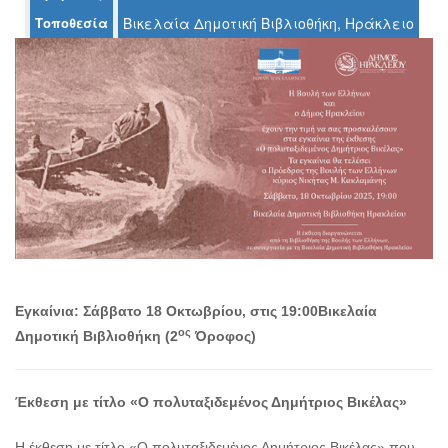
Τοποθεσία
Βικελαία Δημοτική Βιβλιοθήκη, Ηράκλειο
Ο
ΤΟΠΟΣ
ΜΑΣ
Ο
ΔΗΜΟΣ
ΠΟΛΙΤΙΣΜΟΣ
ΑΝΘΕΚΤΙΚΗ
ΠΟΛΗ
Εγκαίνια: Σάββατο 18 Οκτωβρίου, στις 19:00
Βικελαία
ος
Δημοτική Βιβλιοθήκη (2
Όροφος)
Έκθεση με τίτλο «Ο πολυταξιδεμένος Δημήτριος Βικέλας»
Η έκθεση με τίτλο «Ο πολυταξιδεμένος Δημήτριος Βικέλας» που