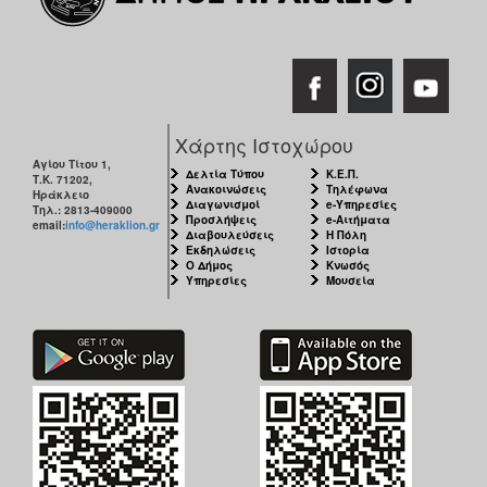
Χάρτης Ιστοχώρου
Αγίου Τίτου 1,
Δελτία Τύπου
Κ.Ε.Π.
Τ.Κ. 71202,
Ανακοινώσεις
Τηλέφωνα
Ηράκλειο
Διαγωνισμοί
e-Υπηρεσίες
Τηλ.: 2813-409000
Προσλήψεις
e-Αιτήματα
email:
info@heraklion.gr
Διαβουλεύσεις
Η Πόλη
Εκδηλώσεις
Ιστορία
Ο Δήμος
Κνωσός
Υπηρεσίες
Μουσεία