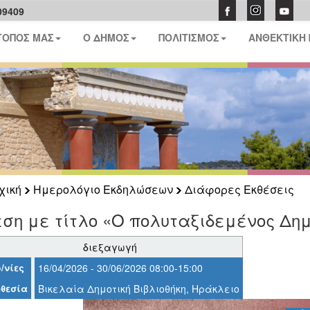
09409
ΤΟΠΟΣ ΜΑΣ
Ο ΔΗΜΟΣ
ΠΟΛΙΤΙΣΜΟΣ
ΑΝΘΕΚΤΙΚΗ
χική
Ημερολόγιο Εκδηλώσεων
Διάφορες Εκθέσεις
ση με τίτλο «Ο πολυταξιδεμένος Δημ
διεξαγωγή
/νίες
16/04/2026 - 30/06/2026 08:00-15:00
θεσία
Βικελαία Δημοτική Βιβλιοθήκη, Ηράκλειο