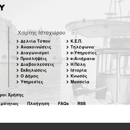
Χάρτης Ιστοχώρου
Δελτία Τύπου
Κ.Ε.Π.
Ανακοινώσεις
Τηλέφωνα
Διαγωνισμοί
e-Υπηρεσίες
Προσλήψεις
e-Αιτήματα
Διαβουλεύσεις
Η Πόλη
Εκδηλώσεις
Ιστορία
Ο Δήμος
Κνωσός
Υπηρεσίες
Μουσεία
ροι Χρήσης
ιμότητας
Πλοήγηση
FAQs
RSS