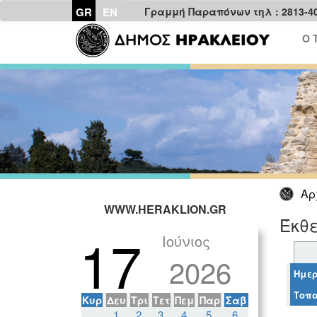
GR
EN
Γραμμή Παραπόνων τηλ : 2813-4
Ο 
Αρ
WWW.HERAKLION.GR
Έκθε
17
Ιούνιος
2026
Ημερ
Τοπο
Κυρ
Δευ
Τρι
Τετ
Πεμ
Παρ
Σαβ
1
2
3
4
5
6