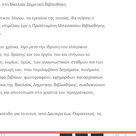
 στη Βικελαία Δημοτική Βιβλιοθήκη.
ικού λόγιου, τα εγκαίνια της οποίας, θα τελέσει ο
επιμέλεια έχει η Προϊσταμένη Μπενακείου Βιβλιοθήκης
.
ου χρόνια, λίγο μετά την ίδρυση του ελληνικού
 της δράσης και του έργου του και στήνουν το
πη, κυρίως, όμως, των αναγνωστικών σταθμών και των
αγωγή του, που περιλαμβάνει διηγήματα, ποιήματα,
γραφα βιβλίων, φωτογραφιών, εφημερίδων και αρχειακών
αι της Βικελαίας Δημοτικής Βιβλιοθήκης, αναδεικνύουν
ούς και αποτύπωσε στα γραπτά του πραγματικούς,
η είσοδο για το κοινό, από Δευτέρα έως Παρασκευή, τις