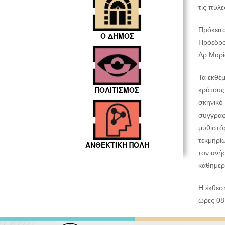
τις πύλε
Πρόκειτα
Ο ΔΗΜΟΣ
Πρόεδρο
Δρ Μαρία
Τα εκθέμ
ΠΟΛΙΤΙΣΜΟΣ
κράτους
σκηνικό
συγγραφ
μυθιστόρ
τεκμηρίω
ΑΝΘΕΚΤΙΚΗ ΠΟΛΗ
τον ανή
καθημερ
Η έκθεση
ώρες 08