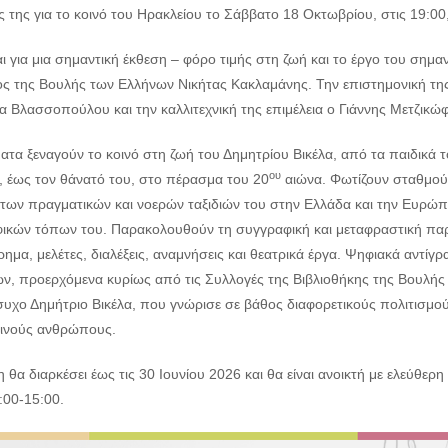
ς της για το κοινό του Ηρακλείου το Σάββατο 18 Οκτωβρίου, στις 19:00,
ι για μια σημαντική έκθεση – φόρο τιμής στη ζωή και το έργο του σημαντ
ς της Βουλής των Ελλήνων Νικήτας Κακλαμάνης. Την επιστημονική της 
 Βλασσοπούλου και την καλλιτεχνική της επιμέλεια ο Γιάννης Μετζικώφ
ατα ξεναγούν το κοινό στη ζωή του Δημητρίου Βικέλα, από τα παιδικά τ
ου
, έως τον θάνατό του, στο πέρασμα του 20
αιώνα. Φωτίζουν σταθμούς
 των πραγματικών και νοερών ταξιδιών του στην Ελλάδα και την Ευρώ
ικών τόπων του. Παρακολουθούν τη συγγραφική και μεταφραστική παρ
ημα, μελέτες, διαλέξεις, αναμνήσεις και θεατρικά έργα. Ψηφιακά αντί
ν, προερχόμενα κυρίως από τις Συλλογές της Βιβλιοθήκης της Βουλής κ
συχο Δημήτριο Βικέλα, που γνώρισε σε βάθος διαφορετικούς πολιτισμ
ινούς ανθρώπους.
 θα διαρκέσει έως τις 30 Ιουνίου 2026 και θα είναι ανοικτή με ελεύθερ
:00-15:00.