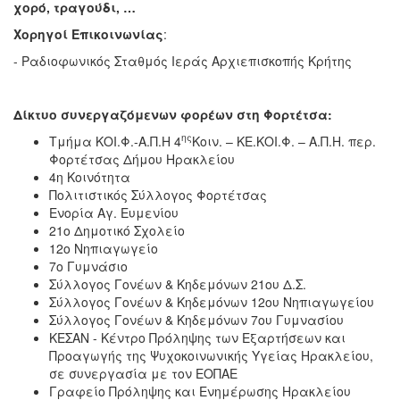
χορό, τραγούδι, …
Χορηγοί Επικοινωνίας
:
- Ραδιοφωνικός Σταθμός Ιεράς Αρχιεπισκοπής Κρήτης
Δίκτυο συνεργαζόμενων φορέων στη Φορτέτσα:
ης
Τμήμα ΚΟΙ.Φ.-Α.Π.Η 4
Κοιν. – ΚΕ.ΚΟΙ.Φ. – Α.Π.Η. περ.
Φορτέτσας Δήμου Ηρακλείου
4η Κοινότητα
Πολιτιστικός Σύλλογος Φορτέτσας
Ενορία Αγ. Ευμενίου
21ο Δημοτικό Σχολείο
12ο Νηπιαγωγείο
7ο Γυμνάσιο
Σύλλογος Γονέων & Κηδεμόνων 21ου Δ.Σ.
Σύλλογος Γονέων & Κηδεμόνων 12ου Νηπιαγωγείου
Σύλλογος Γονέων & Κηδεμόνων 7ου Γυμνασίου
ΚΕΣΑΝ - Κέντρο Πρόληψης των Εξαρτήσεων και
Προαγωγής της Ψυχοκοινωνικής Υγείας Ηρακλείου,
σε συνεργασία με τον ΕΟΠΑΕ
Γραφείο Πρόληψης και Ενημέρωσης Ηρακλείου