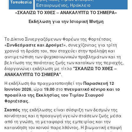
Τοποθεσία
Εσταυρωμένος, Ηράκλειο
«ΣΚΑΛΙΖΩ ΤΟ ΧΘΕΣ – ΑΝΑΚΑΛΥΠΤΩ ΤΟ ΣΗΜΕΡΑ»
Ο
Εκδήλωση για την Ιστορική Μνήμη
ΤΟΠΟΣ
ΜΑΣ
Το Δίκτυο Συνεργαζόμενων Φορέων της Φορτέτσας
Ο
«Συνδεόμαστε και Δρούμε!»
, συνεχίζοντας για τρίτη
ΔΗΜΟΣ
χρονιά τη δράση του, που στοχεύει στην πρόληψη και
αντιμετώπιση των ψυχοκοινωνικών προβλημάτων και τη
ΠΟΛΙΤΙΣΜΟΣ
βελτίωση της ποιότητας ζωής των κατοίκων της περιοχής,
διοργανώνει εκδήλωση με τίτλο
"ΣΚΑΛΙΖΩ ΤΟ ΧΘΕΣ –
ΑΝΘΕΚΤΙΚΗ
ΑΝΑΚΑΛΥΠΤΩ ΤΟ ΣΗΜΕΡΑ"
.
ΠΟΛΗ
Η εκδήλωση θα πραγματοποιηθεί την
Παρασκευή 12
Ιουνίου 2026
, ώρα
19.00
στο
πνευματικό κέντρο και το
προαύλιο της Εκκλησίας του Τιμίου Σταυρού
Φορτέτσας
.
Σκοπός
της εκδήλωσης είναι σύσφιξη των δεσμών της
κοινότητας και η προαγωγή υγειών στάσεων ζωής μέσα
από τη γνώση, τη μεταφορά της εμπειρίας και την
κατανόηση του κοινού παρελθόντος. Η βιωματική επαφή