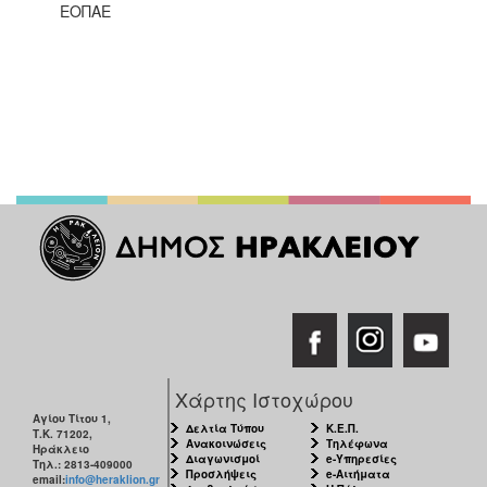
ΕΟΠΑΕ
Χάρτης Ιστοχώρου
Αγίου Τίτου 1,
Δελτία Τύπου
Κ.Ε.Π.
Τ.Κ. 71202,
Ανακοινώσεις
Τηλέφωνα
Ηράκλειο
Διαγωνισμοί
e-Υπηρεσίες
Τηλ.: 2813-409000
Προσλήψεις
e-Αιτήματα
email:
info@heraklion.gr