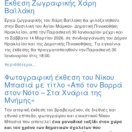
Έκθεση Ζωγραφικής Χάρη
Φωτογραφία
Βαϊλάκη
Τραγούδι
Έργα ζωγραφικής του Χάρη Βαϊλάκη θα φιλοξενηθούν
Μουσική
στην Βασιλική του Αγίου Μάρκου- Δημοτική Πινακοθήκη
Ηρακλείου, από την Παρασκευή 30 Ιανουαρίου μέχρι και
Κινηματογράφος
το Σάββατο 14 Μαρτίου 2026, σε συνδιοργάνωση του Δήμου
Χορός
Ηρακλείου και της Δημοτικής Πινακοθήκης. Τα εγκαίνια
της έκθεσης θα πραγματοποιηθούν την Παρασκευή 30
Θέατρο
Ιανουαρίου στις 18:00.
Παζάρι
περισσότερα...
Ειδών
Φωτογραφική έκθεση του Νίκου
Συνέδρια
Μπασιά με τίτλο «Από τον Βορρά
Ημερίδες
στον Νότο – Στα Χνάρια της
-
Διημερίδες
Μνήμης»
Σεμινάρια-
Την ατομική έκθεση του βραβευμένου, σε διεθνές και
Διαλέξεις-
εθνικό επίπεδο, φωτογράφου και εικαστικού Νίκου
Ομιλίες
Μπασιά που αποτελεί
ένα μοναδικό ταξίδι στον χώρο
Διάφορες
και τον χρόνο των δημοτικών σχολείων που
Εκθέσεις