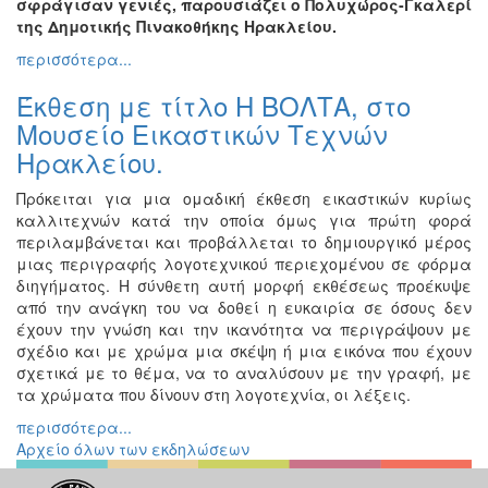
σφράγισαν γενιές, παρουσιάζει ο Πολυχώρος-Γκαλερί
της Δημοτικής Πινακοθήκης Ηρακλείου.
Εκδηλώσεις
για
περισσότερα...
Παιδιά
Έκθεση με τίτλο Η ΒΟΛΤΑ, στο
Άλλες
Μουσείο Εικαστικών Τεχνών
Εκδηλώσεις
Ηρακλείου.
Πρόκειται για μια ομαδική έκθεση εικαστικών κυρίως
καλλιτεχνών κατά την οποία όμως για πρώτη φορά
Ο
περιλαμβάνεται και προβάλλεται το δημιουργικό μέρος
ΤΟΠΟΣ
μιας περιγραφής λογοτεχνικού περιεχομένου σε φόρμα
ΜΑΣ
διηγήματος. Η σύνθετη αυτή μορφή εκθέσεως προέκυψε
από την ανάγκη του να δοθεί η ευκαιρία σε όσους δεν
Ο
έχουν την γνώση και την ικανότητα να περιγράψουν με
ΔΗΜΟΣ
σχέδιο και με χρώμα μια σκέψη ή μια εικόνα που έχουν
σχετικά με το θέμα, να το αναλύσουν με την γραφή, με
ΠΟΛΙΤΙΣΜΟΣ
τα χρώματα που δίνουν στη λογοτεχνία, οι λέξεις.
περισσότερα...
ΑΝΘΕΚΤΙΚΗ
ΠΟΛΗ
Αρχείο όλων των εκδηλώσεων