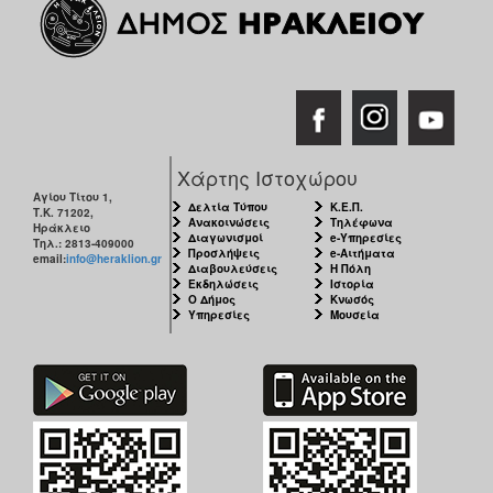
Χάρτης Ιστοχώρου
Αγίου Τίτου 1,
Δελτία Τύπου
Κ.Ε.Π.
Τ.Κ. 71202,
Ανακοινώσεις
Τηλέφωνα
Ηράκλειο
Διαγωνισμοί
e-Υπηρεσίες
Τηλ.: 2813-409000
Προσλήψεις
e-Αιτήματα
email:
info@heraklion.gr
Διαβουλεύσεις
Η Πόλη
Εκδηλώσεις
Ιστορία
Ο Δήμος
Κνωσός
Υπηρεσίες
Μουσεία