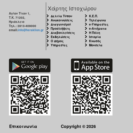
Χάρτης Ιστοχώρου
Αγίου Τίτου 1,
Δελτία Τύπου
Κ.Ε.Π.
Τ.Κ. 71202,
Ανακοινώσεις
Τηλέφωνα
Ηράκλειο
Διαγωνισμοί
e-Υπηρεσίες
Τηλ.: 2813-409000
Προσλήψεις
e-Αιτήματα
email:
info@heraklion.gr
Διαβουλεύσεις
Η Πόλη
Εκδηλώσεις
Ιστορία
Ο Δήμος
Κνωσός
Υπηρεσίες
Μουσεία
Επικοινωνία
Copyright © 2026