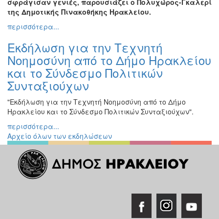
σφράγισαν γενιές, παρουσιάζει ο Πολυχώρος-Γκαλερί
της Δημοτικής Πινακοθήκης Ηρακλείου.
Εκδηλώσεις
για
περισσότερα...
Παιδιά
Εκδήλωση για την Τεχνητή
Άλλες
Νοημοσύνη από το Δήμο Ηρακλείου
Εκδηλώσεις
και το Σύνδεσμο Πολιτικών
Συνταξιούχων
"Εκδήλωση για την Τεχνητή Νοημοσύνη από το Δήμο
Ο
Ηρακλείου και το Σύνδεσμο Πολιτικών Συνταξιούχων".
ΤΟΠΟΣ
ΜΑΣ
περισσότερα...
Αρχείο όλων των εκδηλώσεων
Ο
ΔΗΜΟΣ
ΠΟΛΙΤΙΣΜΟΣ
ΑΝΘΕΚΤΙΚΗ
ΠΟΛΗ