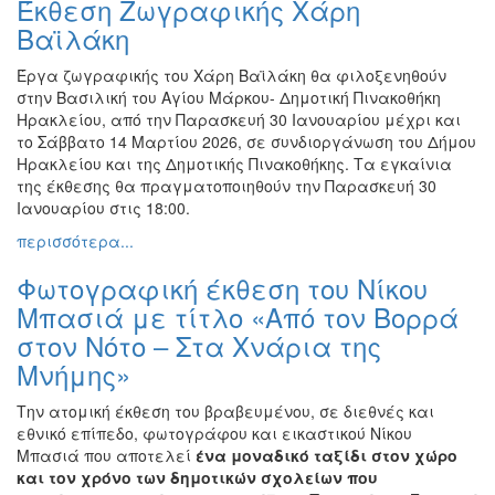
Έκθεση Ζωγραφικής Χάρη
Φωτογραφία
Βαϊλάκη
Τραγούδι
Έργα ζωγραφικής του Χάρη Βαϊλάκη θα φιλοξενηθούν
Μουσική
στην Βασιλική του Αγίου Μάρκου- Δημοτική Πινακοθήκη
Ηρακλείου, από την Παρασκευή 30 Ιανουαρίου μέχρι και
Κινηματογράφος
το Σάββατο 14 Μαρτίου 2026, σε συνδιοργάνωση του Δήμου
Χορός
Ηρακλείου και της Δημοτικής Πινακοθήκης. Τα εγκαίνια
της έκθεσης θα πραγματοποιηθούν την Παρασκευή 30
Θέατρο
Ιανουαρίου στις 18:00.
Παζάρι
περισσότερα...
Ειδών
Φωτογραφική έκθεση του Νίκου
Συνέδρια
Μπασιά με τίτλο «Από τον Βορρά
Ημερίδες
στον Νότο – Στα Χνάρια της
-
Διημερίδες
Μνήμης»
Σεμινάρια-
Την ατομική έκθεση του βραβευμένου, σε διεθνές και
Διαλέξεις-
εθνικό επίπεδο, φωτογράφου και εικαστικού Νίκου
Ομιλίες
Μπασιά που αποτελεί
ένα μοναδικό ταξίδι στον χώρο
Διάφορες
και τον χρόνο των δημοτικών σχολείων που
Εκθέσεις