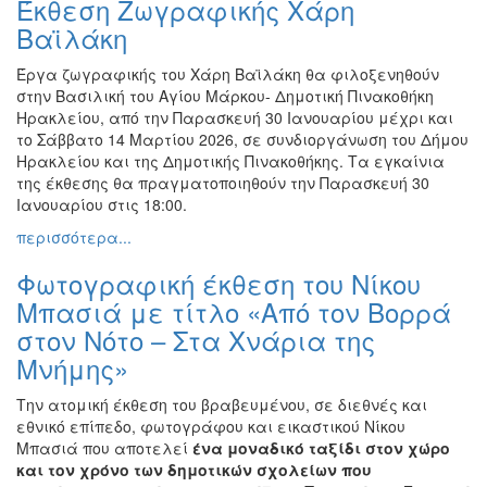
Έκθεση Ζωγραφικής Χάρη
Φωτογραφία
Βαϊλάκη
Τραγούδι
Έργα ζωγραφικής του Χάρη Βαϊλάκη θα φιλοξενηθούν
Μουσική
στην Βασιλική του Αγίου Μάρκου- Δημοτική Πινακοθήκη
Ηρακλείου, από την Παρασκευή 30 Ιανουαρίου μέχρι και
Κινηματογράφος
το Σάββατο 14 Μαρτίου 2026, σε συνδιοργάνωση του Δήμου
Χορός
Ηρακλείου και της Δημοτικής Πινακοθήκης. Τα εγκαίνια
της έκθεσης θα πραγματοποιηθούν την Παρασκευή 30
Θέατρο
Ιανουαρίου στις 18:00.
Παζάρι
περισσότερα...
Ειδών
Φωτογραφική έκθεση του Νίκου
Συνέδρια
Μπασιά με τίτλο «Από τον Βορρά
Ημερίδες
στον Νότο – Στα Χνάρια της
-
Διημερίδες
Μνήμης»
Σεμινάρια-
Την ατομική έκθεση του βραβευμένου, σε διεθνές και
Διαλέξεις-
εθνικό επίπεδο, φωτογράφου και εικαστικού Νίκου
Ομιλίες
Μπασιά που αποτελεί
ένα μοναδικό ταξίδι στον χώρο
Διάφορες
και τον χρόνο των δημοτικών σχολείων που
Εκθέσεις