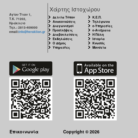
Χάρτης Ιστοχώρου
Αγίου Τίτου 1,
Δελτία Τύπου
Κ.Ε.Π.
Τ.Κ. 71202,
Ανακοινώσεις
Τηλέφωνα
Ηράκλειο
Διαγωνισμοί
e-Υπηρεσίες
Τηλ.: 2813-409000
Προσλήψεις
e-Αιτήματα
email:
info@heraklion.gr
Διαβουλεύσεις
Η Πόλη
Εκδηλώσεις
Ιστορία
Ο Δήμος
Κνωσός
Υπηρεσίες
Μουσεία
Επικοινωνία
Copyright © 2026