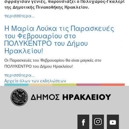
σφράγισαν γενιές, παρουσιάζει ο Πολυχώρος-Γκαλερί
της Δημοτικής Πινακοθήκης Ηρακλείου.
Εκδηλώσεις
για
περισσότερα...
Παιδιά
Η Μαρία Λούκα τις Παρασκευές
Άλλες
του Φεβρουαρίου στο
Εκδηλώσεις
ΠΟΛΥΚΕΝΤΡΟ του Δήμου
Ηρακλείου!
Οι Παρασκευές του Φεβρουαρίου θα είναι μαγικές στο
Ο
ΤΟΠΟΣ
ΠΟΛΥΚΕΝΤΡΟ του Δήμου Ηρακλείου!
ΜΑΣ
περισσότερα...
Αρχείο όλων των εκδηλώσεων
Ο
ΔΗΜΟΣ
ΠΟΛΙΤΙΣΜΟΣ
ΑΝΘΕΚΤΙΚΗ
ΠΟΛΗ