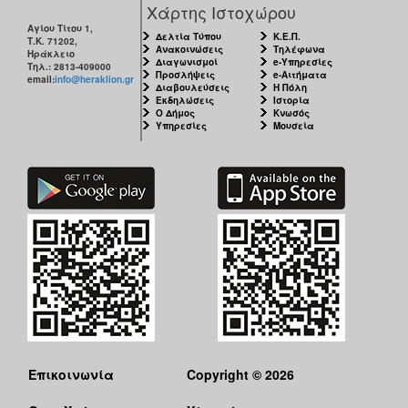
Χάρτης Ιστοχώρου
Αγίου Τίτου 1,
Δελτία Τύπου
Κ.Ε.Π.
Τ.Κ. 71202,
Ανακοινώσεις
Τηλέφωνα
Ηράκλειο
Διαγωνισμοί
e-Υπηρεσίες
Τηλ.: 2813-409000
Προσλήψεις
e-Αιτήματα
email:
info@heraklion.gr
Διαβουλεύσεις
Η Πόλη
Εκδηλώσεις
Ιστορία
Ο Δήμος
Κνωσός
Υπηρεσίες
Μουσεία
Επικοινωνία
Copyright © 2026