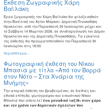
Έκθεση Ζωγραφικής Χάρη
Φωτογραφία
Βαϊλάκη
Τραγούδι
Έργα ζωγραφικής του Χάρη Βαϊλάκη θα φιλοξενηθούν
Μουσική
στην Βασιλική του Αγίου Μάρκου- Δημοτική Πινακοθήκη
Ηρακλείου, από την Παρασκευή 30 Ιανουαρίου μέχρι και
Κινηματογράφος
το Σάββατο 14 Μαρτίου 2026, σε συνδιοργάνωση του Δήμου
Χορός
Ηρακλείου και της Δημοτικής Πινακοθήκης. Τα εγκαίνια
της έκθεσης θα πραγματοποιηθούν την Παρασκευή 30
Θέατρο
Ιανουαρίου στις 18:00.
Παζάρι
περισσότερα...
Ειδών
Φωτογραφική έκθεση του Νίκου
Συνέδρια
Μπασιά με τίτλο «Από τον Βορρά
Ημερίδες
στον Νότο – Στα Χνάρια της
-
Διημερίδες
Μνήμης»
Σεμινάρια-
Την ατομική έκθεση του βραβευμένου, σε διεθνές και
Διαλέξεις-
εθνικό επίπεδο, φωτογράφου και εικαστικού Νίκου
Ομιλίες
Μπασιά που αποτελεί
ένα μοναδικό ταξίδι στον χώρο
Διάφορες
και τον χρόνο των δημοτικών σχολείων που
Εκθέσεις