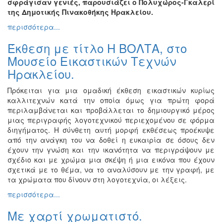
σφράγισαν γενιές, παρουσιάζει ο Πολυχώρος-Γκαλερί
της Δημοτικής Πινακοθήκης Ηρακλείου.
Εκδηλώσεις
για
περισσότερα...
Παιδιά
Έκθεση με τίτλο Η ΒΟΛΤΑ, στο
Άλλες
Μουσείο Εικαστικών Τεχνών
Εκδηλώσεις
Ηρακλείου.
Πρόκειται για μια ομαδική έκθεση εικαστικών κυρίως
καλλιτεχνών κατά την οποία όμως για πρώτη φορά
Ο
περιλαμβάνεται και προβάλλεται το δημιουργικό μέρος
ΤΟΠΟΣ
μιας περιγραφής λογοτεχνικού περιεχομένου σε φόρμα
ΜΑΣ
διηγήματος. Η σύνθετη αυτή μορφή εκθέσεως προέκυψε
από την ανάγκη του να δοθεί η ευκαιρία σε όσους δεν
Ο
έχουν την γνώση και την ικανότητα να περιγράψουν με
ΔΗΜΟΣ
σχέδιο και με χρώμα μια σκέψη ή μια εικόνα που έχουν
σχετικά με το θέμα, να το αναλύσουν με την γραφή, με
ΠΟΛΙΤΙΣΜΟΣ
τα χρώματα που δίνουν στη λογοτεχνία, οι λέξεις.
περισσότερα...
ΑΝΘΕΚΤΙΚΗ
ΠΟΛΗ
Με χαρτί χρωματιστό.