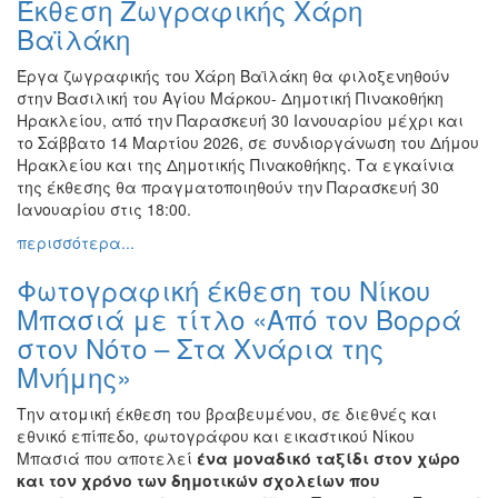
Έκθεση Ζωγραφικής Χάρη
Φωτογραφία
Βαϊλάκη
Τραγούδι
Έργα ζωγραφικής του Χάρη Βαϊλάκη θα φιλοξενηθούν
Μουσική
στην Βασιλική του Αγίου Μάρκου- Δημοτική Πινακοθήκη
Ηρακλείου, από την Παρασκευή 30 Ιανουαρίου μέχρι και
Κινηματογράφος
το Σάββατο 14 Μαρτίου 2026, σε συνδιοργάνωση του Δήμου
Χορός
Ηρακλείου και της Δημοτικής Πινακοθήκης. Τα εγκαίνια
της έκθεσης θα πραγματοποιηθούν την Παρασκευή 30
Θέατρο
Ιανουαρίου στις 18:00.
Παζάρι
περισσότερα...
Ειδών
Φωτογραφική έκθεση του Νίκου
Συνέδρια
Μπασιά με τίτλο «Από τον Βορρά
Ημερίδες
στον Νότο – Στα Χνάρια της
-
Διημερίδες
Μνήμης»
Σεμινάρια-
Την ατομική έκθεση του βραβευμένου, σε διεθνές και
Διαλέξεις-
εθνικό επίπεδο, φωτογράφου και εικαστικού Νίκου
Ομιλίες
Μπασιά που αποτελεί
ένα μοναδικό ταξίδι στον χώρο
Διάφορες
και τον χρόνο των δημοτικών σχολείων που
Εκθέσεις