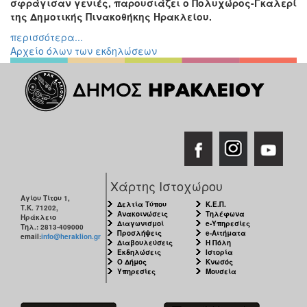
σφράγισαν γενιές, παρουσιάζει ο Πολυχώρος-Γκαλερί
της Δημοτικής Πινακοθήκης Ηρακλείου.
Εκδηλώσεις
για
περισσότερα...
Παιδιά
Αρχείο όλων των εκδηλώσεων
Άλλες
Εκδηλώσεις
Ο
ΤΟΠΟΣ
ΜΑΣ
Χάρτης Ιστοχώρου
Ο
Αγίου Τίτου 1,
Δελτία Τύπου
Κ.Ε.Π.
Τ.Κ. 71202,
ΔΗΜΟΣ
Ανακοινώσεις
Τηλέφωνα
Ηράκλειο
Διαγωνισμοί
e-Υπηρεσίες
Τηλ.: 2813-409000
Προσλήψεις
e-Αιτήματα
email:
info@heraklion.gr
ΠΟΛΙΤΙΣΜΟΣ
Διαβουλεύσεις
Η Πόλη
Εκδηλώσεις
Ιστορία
Ο Δήμος
Κνωσός
ΑΝΘΕΚΤΙΚΗ
Υπηρεσίες
Μουσεία
ΠΟΛΗ