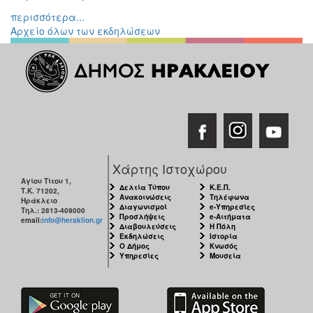
περισσότερα...
Αρχείο όλων των εκδηλώσεων
Χάρτης Ιστοχώρου
Αγίου Τίτου 1,
Δελτία Τύπου
Κ.Ε.Π.
Τ.Κ. 71202,
Ανακοινώσεις
Τηλέφωνα
Ηράκλειο
Διαγωνισμοί
e-Υπηρεσίες
Τηλ.: 2813-409000
Προσλήψεις
e-Αιτήματα
email:
info@heraklion.gr
Διαβουλεύσεις
Η Πόλη
Εκδηλώσεις
Ιστορία
Ο Δήμος
Κνωσός
Υπηρεσίες
Μουσεία