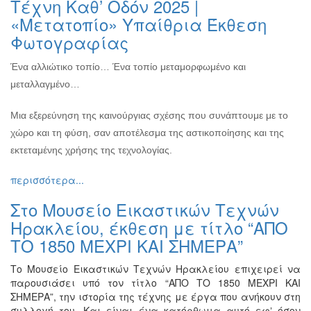
Τέχνη Καθ’ Οδόν 2025 |
Ζωγραφική
«Μετατοπίο» Υπαίθρια Έκθεση
Φωτογραφία
Φωτογραφίας
Τραγούδι
Ένα αλλιώτικο τοπίο… Ένα τοπίο μεταμορφωμένο και
Μουσική
μεταλλαγμένο…
Κινηματογράφος
Χορός
Μια εξερεύνηση της καινούργιας σχέσης που συνάπτουμε με το
χώρο και τη φύση, σαν αποτέλεσμα της αστικοποίησης και της
Θέατρο
εκτεταμένης χρήσης της τεχνολογίας.
Παζάρι
Ειδών
περισσότερα...
Συνέδρια
Στο Μουσείο Εικαστικών Τεχνών
Ημερίδες
Ηρακλείου, έκθεση με τίτλο “ΑΠΟ
-
ΤΟ 1850 ΜΕΧΡΙ ΚΑΙ ΣΗΜΕΡΑ”
Διημερίδες
Σεμινάρια-
Το Μουσείο Εικαστικών Τεχνών Ηρακλείου επιχειρεί να
Διαλέξεις-
παρουσιάσει υπό τον τίτλο “ΑΠΟ ΤΟ 1850 ΜΕΧΡΙ ΚΑΙ
Ομιλίες
ΣΗΜΕΡΑ”, την ιστορία της τέχνης με έργα που ανήκουν στη
συλλογή του. Και είναι ένα κατόρθωμα αυτό εφʼ όσον
Διάφορες