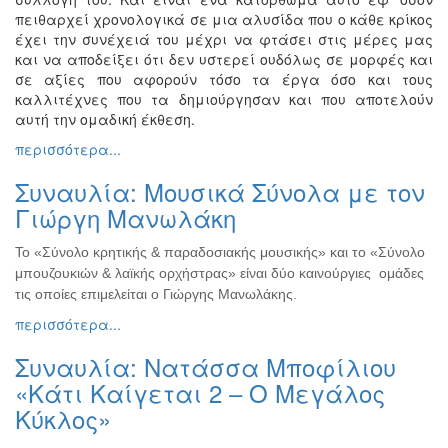
πειθαρχεί χρονολογικά σε μια αλυσίδα που ο κάθε κρίκος
Εκθέσεις
έχει την συνέχειά του μέχρι να φτάσει στις μέρες μας
Εκδηλώσεις
και να αποδείξει ότι δεν υστερεί ουδόλως σε μορφές και
για
σε αξίες που αφορούν τόσο τα έργα όσο και τους
Παιδιά
καλλιτέχνες που τα δημιούργησαν και που αποτελούν
αυτή την ομαδική έκθεση.
Άλλες
Εκδηλώσεις
περισσότερα...
Συναυλία: Μουσικά Σύνολα με τον
Γιώργη Μανωλάκη
Ο
ΤΟΠΟΣ
Το «Σύνολο κρητικής & παραδοσιακής μουσικής» και το «Σύνολο
ΜΑΣ
μπουζουκιών & λαϊκής ορχήστρας» είναι δύο καινούργιες ομάδες
τις οποίες επιμελείται ο Γιώργης Μανωλάκης.
Ο
περισσότερα...
ΔΗΜΟΣ
Συναυλία: Νατάσσα Μποφίλιου
ΠΟΛΙΤΙΣΜΟΣ
«Κάτι Καίγεται 2 – Ο Μεγάλος
Κύκλος»
ΑΝΘΕΚΤΙΚΗ
ΠΟΛΗ