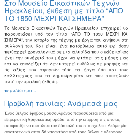
Στο Μουσείο Εικαστικών Τεχνών
Ζωγραφική
Ηρακλείου, έκθεση με τίτλο “ΑΠΟ
Φωτογραφία
ΤΟ 1850 ΜΕΧΡΙ ΚΑΙ ΣΗΜΕΡΑ”
Τραγούδι
Το Μουσείο Εικαστικών Τεχνών Ηρακλείου επιχειρεί να
Μουσική
παρουσιάσει υπό τον τίτλο “ΑΠΟ ΤΟ 1850 ΜΕΧΡΙ ΚΑΙ
ΣΗΜΕΡΑ”, την ιστορία της τέχνης με έργα που ανήκουν στη
Κινηματογράφος
συλλογή του. Και είναι ένα κατόρθωμα αυτό εφʼ όσον
Χορός
πειθαρχεί χρονολογικά σε μια αλυσίδα που ο κάθε κρίκος
έχει την συνέχειά του μέχρι να φτάσει στις μέρες μας
Θέατρο
και να αποδείξει ότι δεν υστερεί ουδόλως σε μορφές και
Παζάρι
σε αξίες που αφορούν τόσο τα έργα όσο και τους
Ειδών
καλλιτέχνες που τα δημιούργησαν και που αποτελούν
αυτή την ομαδική έκθεση.
Συνέδρια
περισσότερα...
Ημερίδες
-
Προβολή ταινίας: Ανάμεσά μας
Διημερίδες
Σεμινάρια-
Ένας βέλγος έφηβος μουσουλμάνος παρασύρεται από μια
Διαλέξεις-
εξτρεμιστική θρησκευτική ομάδα, υπό την επιρροή της οποίας
Ομιλίες
αποφασίζει να σκοτώσει τον δάσκαλό του στο σχολείο. Ακόμα μία
αριστοτεχνική σπουδή χαρακτήρα από τους βέλγους αδερφούς
Διάφορες