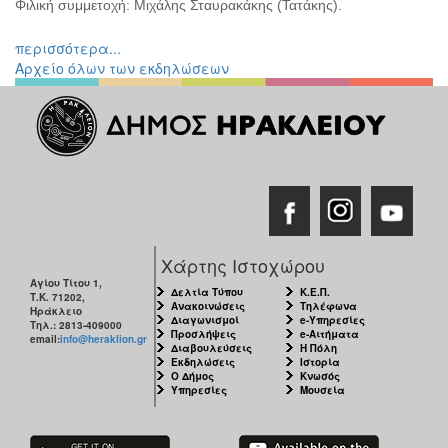
Φιλική συμμετοχή: Μιχάλης Σταυρακάκης (Τατάκης).
περισσότερα...
Αρχείο όλων των εκδηλώσεων
Χάρτης Ιστοχώρου
Αγίου Τίτου 1,
Δελτία Τύπου
Κ.Ε.Π.
Τ.Κ. 71202,
Ανακοινώσεις
Τηλέφωνα
Ηράκλειο
Διαγωνισμοί
e-Υπηρεσίες
Τηλ.: 2813-409000
Προσλήψεις
e-Αιτήματα
email:
info@heraklion.gr
Διαβουλεύσεις
Η Πόλη
Εκδηλώσεις
Ιστορία
Ο Δήμος
Κνωσός
Υπηρεσίες
Μουσεία