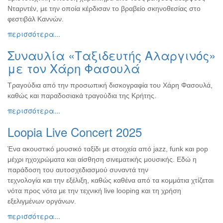
Νταρντέν, με την οποία κέρδισαν το βραβείο σκηνοθεσίας στο
Εκθέσεις
φεστιβάλ Καννών.
Εκδηλώσεις
περισσότερα...
για
Παιδιά
Συναυλία «Ταξιδευτής Αλαργινός»
Άλλες
με τον Χάρη Φασουλά
Εκδηλώσεις
Τραγούδια από την προσωπική δισκογραφία του Χάρη Φασουλά,
καθώς και παραδοσιακά τραγούδια της Κρήτης.
περισσότερα...
Ο
ΤΟΠΟΣ
Loopia Live Concert 2025
ΜΑΣ
Ένα ακουστικό μουσικό ταξίδι με στοιχεία από jazz, funk και pop
Ο
μέχρι ηχοχρώματα και αίσθηση σινεματικής μουσικής. Εδώ η
ΔΗΜΟΣ
παράδοση του αυτοσχεδιασμού συναντά την
τεχνολογία και την εξέλιξη, καθώς καθένα από τα κομμάτια χτίζεται
ΠΟΛΙΤΙΣΜΟΣ
νότα προς νότα με την τεχνική live looping και τη χρήση
εξελιγμένων οργάνων.
ΑΝΘΕΚΤΙΚΗ
ΠΟΛΗ
περισσότερα...