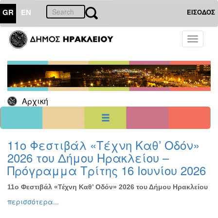
GR
EN
ΕΙΣΟΔΟΣ
22
Ιούλιος
Toggle
2025
navigati
Κυρ
Δευ
Τρι
Τετ
Πεμ
Παρ
Σαβ
1
2
3
4
5
6
7
8
9
10
11
12
Αρχική
13
14
15
16
17
18
19
20
21
22
23
24
25
26
27
28
29
30
31
<<
σήμερα
>>
11ο Φεστιβάλ «Τέχνη Καθ’ Οδόν»
2026 του Δήμου Ηρακλείου –
ΗΜΕΡΟΛΟΓΙΟ
ΕΚΔΗΛΩΣΕΩΝ
Πρόγραμμα Τρίτης 16 Ιουνίου 2026
Χριστούγεννα
-
11ο Φεστιβάλ «Τέχνη Καθ’ Οδόν» 2026 του Δήμου Ηρακλείου
Πρωτοχρονιά
περισσότερα...
Βιβλίο