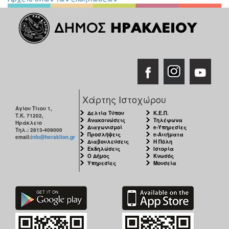
Χάρτης Ιστοχώρου
Αγίου Τίτου 1,
Δελτία Τύπου
Κ.Ε.Π.
Τ.Κ. 71202,
Ανακοινώσεις
Τηλέφωνα
Ηράκλειο
Διαγωνισμοί
e-Υπηρεσίες
Τηλ.: 2813-409000
Προσλήψεις
e-Αιτήματα
email:
info@heraklion.gr
Διαβουλεύσεις
Η Πόλη
Εκδηλώσεις
Ιστορία
Ο Δήμος
Κνωσός
Υπηρεσίες
Μουσεία