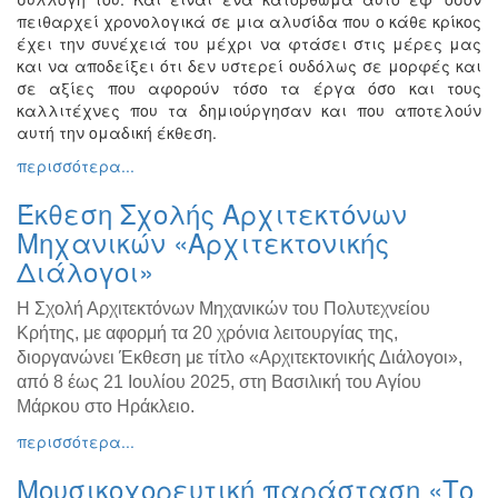
πειθαρχεί χρονολογικά σε μια αλυσίδα που ο κάθε κρίκος
Εκθέσεις
έχει την συνέχειά του μέχρι να φτάσει στις μέρες μας
Εκδηλώσεις
και να αποδείξει ότι δεν υστερεί ουδόλως σε μορφές και
για
σε αξίες που αφορούν τόσο τα έργα όσο και τους
Παιδιά
καλλιτέχνες που τα δημιούργησαν και που αποτελούν
αυτή την ομαδική έκθεση.
Άλλες
Εκδηλώσεις
περισσότερα...
Έκθεση Σχολής Αρχιτεκτόνων
Μηχανικών «Αρχιτεκτονικής
Διάλογοι»
Ο
ΤΟΠΟΣ
ΜΑΣ
H Σχολή Αρχιτεκτόνων Μηχανικών του Πολυτεχνείου
Κρήτης, με αφορμή τα 20 χρόνια λειτουργίας της,
Ο
διοργανώνει Έκθεση με τίτλο «Αρχιτεκτονικής Διάλογοι»,
ΔΗΜΟΣ
από 8 έως 21 Ιουλίου 2025, στη Βασιλική του Αγίου
Μάρκου στο Ηράκλειο.
ΠΟΛΙΤΙΣΜΟΣ
περισσότερα...
ΑΝΘΕΚΤΙΚΗ
Μουσικοχορευτική παράσταση «Το
ΠΟΛΗ