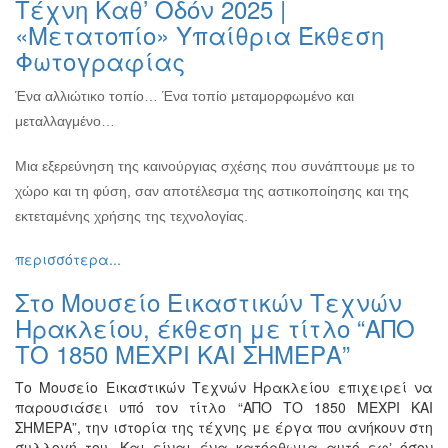
Τέχνη Καθ’ Οδόν 2025 |
Ζωγραφική
«Μετατοπίο» Υπαίθρια Έκθεση
Φωτογραφία
Φωτογραφίας
Τραγούδι
Ένα αλλιώτικο τοπίο… Ένα τοπίο μεταμορφωμένο και
Μουσική
μεταλλαγμένο…
Κινηματογράφος
Χορός
Μια εξερεύνηση της καινούργιας σχέσης που συνάπτουμε με το
χώρο και τη φύση, σαν αποτέλεσμα της αστικοποίησης και της
Θέατρο
εκτεταμένης χρήσης της τεχνολογίας.
Παζάρι
Ειδών
περισσότερα...
Συνέδρια
Στο Μουσείο Εικαστικών Τεχνών
Ημερίδες
Ηρακλείου, έκθεση με τίτλο “ΑΠΟ
-
ΤΟ 1850 ΜΕΧΡΙ ΚΑΙ ΣΗΜΕΡΑ”
Διημερίδες
Σεμινάρια-
Το Μουσείο Εικαστικών Τεχνών Ηρακλείου επιχειρεί να
Διαλέξεις-
παρουσιάσει υπό τον τίτλο “ΑΠΟ ΤΟ 1850 ΜΕΧΡΙ ΚΑΙ
Ομιλίες
ΣΗΜΕΡΑ”, την ιστορία της τέχνης με έργα που ανήκουν στη
συλλογή του. Και είναι ένα κατόρθωμα αυτό εφʼ όσον
Διάφορες