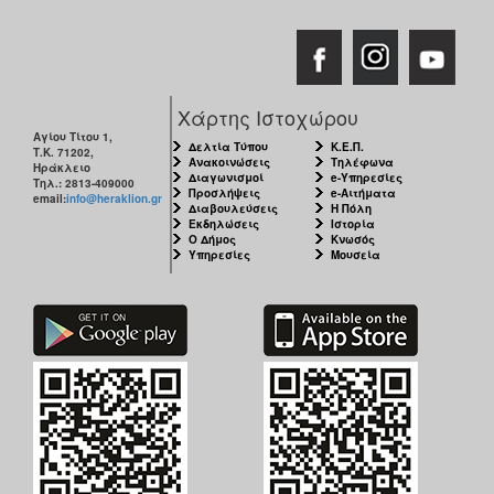
Χάρτης Ιστοχώρου
Αγίου Τίτου 1,
Δελτία Τύπου
Κ.Ε.Π.
Τ.Κ. 71202,
Ανακοινώσεις
Τηλέφωνα
Ηράκλειο
Διαγωνισμοί
e-Υπηρεσίες
Τηλ.: 2813-409000
Προσλήψεις
e-Αιτήματα
email:
info@heraklion.gr
Διαβουλεύσεις
Η Πόλη
Εκδηλώσεις
Ιστορία
Ο Δήμος
Κνωσός
Υπηρεσίες
Μουσεία