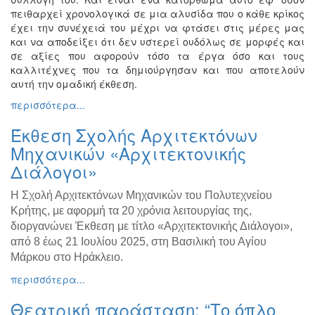
πειθαρχεί χρονολογικά σε μια αλυσίδα που ο κάθε κρίκος
Εκθέσεις
έχει την συνέχειά του μέχρι να φτάσει στις μέρες μας
Εκδηλώσεις
και να αποδείξει ότι δεν υστερεί ουδόλως σε μορφές και
για
σε αξίες που αφορούν τόσο τα έργα όσο και τους
Παιδιά
καλλιτέχνες που τα δημιούργησαν και που αποτελούν
αυτή την ομαδική έκθεση.
Άλλες
Εκδηλώσεις
περισσότερα...
Έκθεση Σχολής Αρχιτεκτόνων
Μηχανικών «Αρχιτεκτονικής
Διάλογοι»
Ο
ΤΟΠΟΣ
ΜΑΣ
H Σχολή Αρχιτεκτόνων Μηχανικών του Πολυτεχνείου
Κρήτης, με αφορμή τα 20 χρόνια λειτουργίας της,
Ο
διοργανώνει Έκθεση με τίτλο «Αρχιτεκτονικής Διάλογοι»,
ΔΗΜΟΣ
από 8 έως 21 Ιουλίου 2025, στη Βασιλική του Αγίου
Μάρκου στο Ηράκλειο.
ΠΟΛΙΤΙΣΜΟΣ
περισσότερα...
ΑΝΘΕΚΤΙΚΗ
Θεατρική παράσταση: “Το όπλο
ΠΟΛΗ