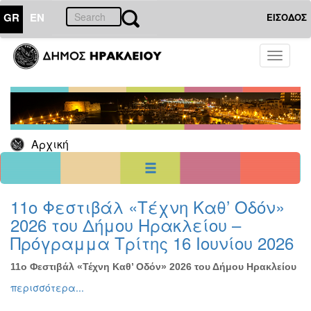
GR
EN
ΕΙΣΟΔΟΣ
15
Ιούλιος
Toggle
2025
navigati
Κυρ
Δευ
Τρι
Τετ
Πεμ
Παρ
Σαβ
1
2
3
4
5
6
7
8
9
10
11
12
Αρχική
13
14
15
16
17
18
19
20
21
22
23
24
25
26
27
28
29
30
31
<<
σήμερα
>>
11ο Φεστιβάλ «Τέχνη Καθ’ Οδόν»
2026 του Δήμου Ηρακλείου –
ΗΜΕΡΟΛΟΓΙΟ
ΕΚΔΗΛΩΣΕΩΝ
Πρόγραμμα Τρίτης 16 Ιουνίου 2026
Χριστούγεννα
-
11ο Φεστιβάλ «Τέχνη Καθ’ Οδόν» 2026 του Δήμου Ηρακλείου
Πρωτοχρονιά
περισσότερα...
Βιβλίο