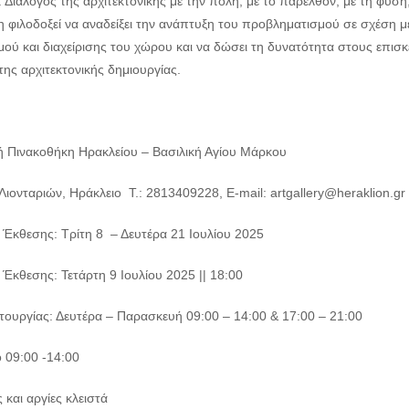
 Διάλογος της αρχιτεκτονικής με την πόλη, με το παρελθόν, με τη φύση, 
η φιλοδοξεί να αναδείξει την ανάπτυξη του προβληματισμού σε σχέση μ
ού και διαχείρισης του χώρου και να δώσει τη δυνατότητα στους επισκέ
της αρχιτεκτονικής δημιουργίας.
ή Πινακοθήκη Ηρακλείου – Βασιλική Αγίου Μάρκου
Λιονταριών, Ηράκλειο Τ.: 2813409228, E-mail: artgallery@heraklion.gr
α Έκθεσης: Τρίτη 8 – Δευτέρα 21 Ιουλίου 2025
 Έκθεσης: Τετάρτη 9 Ιουλίου 2025 || 18:00
ιτουργίας: Δευτέρα – Παρασκευή 09:00 – 14:00 & 17:00 – 21:00
 09:00 -14:00
 και αργίες κλειστά