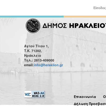
Είσοδος
Αγίου Τίτου 1,
Τ.Κ. 71202,
Ηράκλειο
Τηλ.: 2813-409000
email:
info@heraklion.gr
Επικοινωνία
Ό
Δήλωση Προσβασ