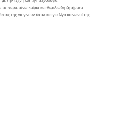
με την τέχνη και την τεχνολογία.
ε τα παραπάνω καίρια και θεμελιώδη ζητήματα
πτες της να γίνουν έστω και για λίγο κοινωνοί της