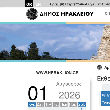
GR
EN
Γραμμή Παραπόνων τηλ : 2813-4
Ο 
Αρ
WWW.HERAKLION.GR
Έκθε
01
Αύγουστος
2026
Ημερ
Τοπο
Κυρ
Δευ
Τρι
Τετ
Πεμ
Παρ
Σαβ
1