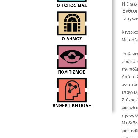
H Σχολή
Ο ΤΟΠΟΣ ΜΑΣ
Έκθεση 
Τα εγκα
Κεντρικ
Ο ΔΗΜΟΣ
Μετσόβι
Τα Χανιά
φυσικό π
την πόλη
ΠΟΛΙΤΙΣΜΟΣ
Από το 2
αναπτύσ
επαγγελμ
Στόχος ό
ΑΝΘΕΚΤΙΚΗ ΠΟΛΗ
μια ενδ
της συλ
Με δεδο
μιας έκ