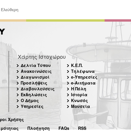
 Ελεύθερη
Χάρτης Ιστοχώρου
Δελτία Τύπου
Κ.Ε.Π.
Ανακοινώσεις
Τηλέφωνα
Διαγωνισμοί
e-Υπηρεσίες
Προσλήψεις
e-Αιτήματα
Διαβουλεύσεις
Η Πόλη
Εκδηλώσεις
Ιστορία
Ο Δήμος
Κνωσός
Υπηρεσίες
Μουσεία
ροι Χρήσης
ιμότητας
Πλοήγηση
FAQs
RSS