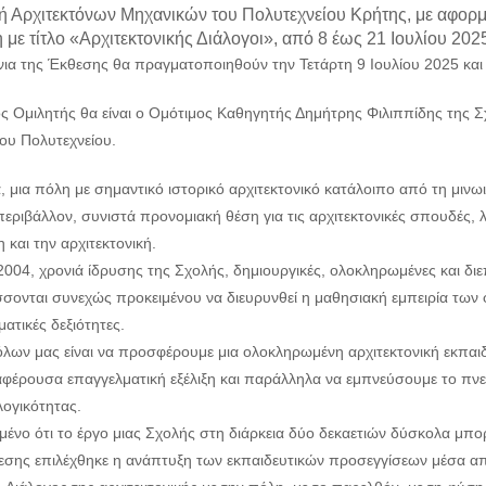
 Αρχιτεκτόνων Μηχανικών του Πολυτεχνείου Κρήτης, με αφορμή 
με τίτλο «Αρχιτεκτονικής Διάλογοι», από 8 έως 21 Ιουλίου 202
ίνια της Έκθεσης θα πραγματοποιηθούν την Τετάρτη 9 Ιουλίου 2025 και
ός Ομιλητής θα είναι ο Ομότιμος Καθηγητής Δημήτρης Φιλιππίδης της 
ου Πολυτεχνείου.
, μια πόλη με σημαντικό ιστορικό αρχιτεκτονικό κατάλοιπο από τη μινω
εριβάλλον, συνιστά προνομιακή θέση για τις αρχιτεκτονικές σπουδές, 
 και την αρχιτεκτονική.
004, χρονιά ίδρυσης της Σχολής, δημιουργικές, ολοκληρωμένες και διε
σονται συνεχώς προκειμένου να διευρυνθεί η μαθησιακή εμπειρία των 
ατικές δεξιότητες.
λων μας είναι να προσφέρουμε μια ολοκληρωμένη αρχιτεκτονική εκπαιδε
ιαφέρουσα επαγγελματική εξέλιξη και παράλληλα να εμπνεύσουμε το πνε
λογικότητας.
μένο ότι το έργο μιας Σχολής στη διάρκεια δύο δεκαετιών δύσκολα μπο
θεσης επιλέχθηκε η ανάπτυξη των εκπαιδευτικών προσεγγίσεων μέσα από