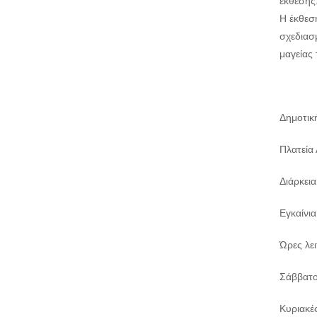
έκθεσης.
Η έκθεσ
σχεδιασμ
μαγείας 
Δημοτικ
Πλατεία 
Διάρκει
Εγκαίνια
Ώρες λε
Σάββατο
Κυριακές