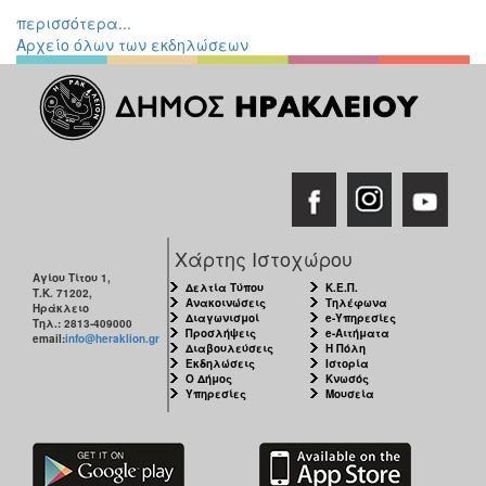
περισσότερα...
Αρχείο όλων των εκδηλώσεων
Χάρτης Ιστοχώρου
Αγίου Τίτου 1,
Δελτία Τύπου
Κ.Ε.Π.
Τ.Κ. 71202,
Ανακοινώσεις
Τηλέφωνα
Ηράκλειο
Διαγωνισμοί
e-Υπηρεσίες
Τηλ.: 2813-409000
Προσλήψεις
e-Αιτήματα
email:
info@heraklion.gr
Διαβουλεύσεις
Η Πόλη
Εκδηλώσεις
Ιστορία
Ο Δήμος
Κνωσός
Υπηρεσίες
Μουσεία