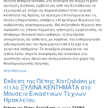
Αντώνη Μακρυγιαννάκη. Στο συνέδριο θα συμμετέχουν
ΠΟΛΗ
ομιλητές διεθνούς εμβέλειας από την Ελλάδα και το
εξωτερικό με στόχο να παρουσιάσουν στην ιατρική
κοινότητα της Κρήτης τα νεότερα επιτεύγματα και τις
πλέον επικρατούσες απόψεις επί κρισίμων θεμάτων της
ανθρώπινης αναπαραγωγής. Θα συζητηθούν θέματα που
αφορούν τις επανειλημμένες αποτυχίες εμφύτευσης, το
σύνδρομο πολυκυστικών ωοθηκών, τη διατήρηση
γονιμότητας σε ασθενείς με καρκίνο, την ενδομητρίωση-
αδενομύωση και τον προεμφυτευτικό έλεγχο για
γενετικά νοσήματα. Το συνέδριο αναμένεται να
αποτελέσει σημείο αναφοράς και έναυσμα για
ανάπτυξη νέων ιδεών και συνεργασιών στο χώρο της
Αναπαραγωγικής Ιατρικής.
περισσότερα...
Έκθεση της Πέπης Χατζηδάκη με
τίτλο ΞΥΛΙΝΑ ΚΕΝΤΗΜΑΤΑ στο
Μουσειο Εικαστικων Τεχνων
Ηρακλείου.
Εκθεση της Πεπης Χατζηδακη
με τιτλο
ΞΥΛΙΝΑ