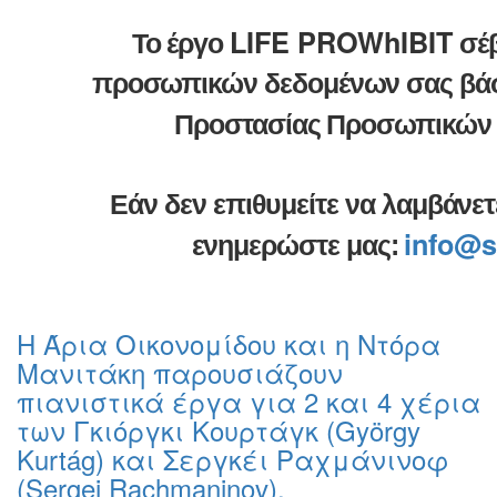
LIFE PROWhIBIT
Το έργο
σέβ
προσωπικών δεδομένων σας βάσε
Προστασίας Προσωπικών 
Εάν δεν επιθυμείτε να λαμβάνε
info@s
ενημερώστε μας:
Η Άρια Οικονομίδου και η Ντόρα
Μανιτάκη παρουσιάζουν
πιανιστικά έργα για 2 και 4 χέρια
των Γκιόργκι Κουρτάγκ (György
Kurtág) και Σεργκέι Ραχμάνινοφ
(Sergei Rachmaninov).