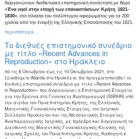
διοργανώνουν διαδικτυακή επιστημονική συνάντηση με θέμα
Διάφορες
«
Ένα νησί στην εποχή των επαναστάσεων
:
Κρήτη
,
1821-
Εκθέσεις
1830
», στο πλαίσιο του πολύπτυχου αφιερώματος για τα 200
Εκδηλώσεις
χρόνια από την έναρξη της Ελληνικής Επανάστασης του 1821.
για
περισσότερα...
Παιδιά
Το διεθνές επιστημονικό συνέδριο
Άλλες
Εκδηλώσεις
με τίτλο «Recent Advances in
Reproduction» στο Ηράκλειο
πό τις 8 Οκτωβρίου έως τις 10 Οκτωβρίου 2021, στο
ξενοδοχείο Atlantis στο Ηράκλειο, θα πραγματοποιηθεί το
Ο
διεθνές επιστημονικό συνέδριο με τίτλο «Recent Advances
ΤΟΠΟΣ
ΜΑΣ
in Reproduction» που διοργανώνει η Επιστημονική Εταιρεία
για την Έρευνα στη Γυναικεία Αναπαραγωγή (SSRHR) υπό
την αιγίδα του Πανεπιστημίου Κρήτης, της Ελληνικής
Ο
ΔΗΜΟΣ
Μαιευτικής-Γυναικολογικής Εταιρείας, του Ιατρικού
Συλλόγου Ηρακλείου και της Μεσογειακής Εταιρείας
Αναπαραγωγικής Ιατρικής, με πρόεδρο και διοργανωτή το
ΠΟΛΙΤΙΣΜΟΣ
Διευθυντή της Μαιευτικής-Γυναικολογικής Κλινικής της
Ιατρικής Σχολής του Πανεπιστημίου Κρήτης, Καθηγητή κ
ΑΝΘΕΚΤΙΚΗ