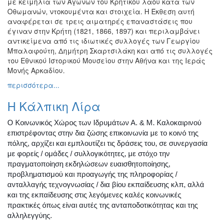
με κειμήλια των Αγώνων του Κρητικού λαού κατά των
Οθωμανών, ντοκουμέντα και στοιχεία. Η Έκθεση αυτή
αναφέρεται σε τρεις αιματηρές επαναστάσεις που
έγιναν στην Κρήτη (1821, 1866, 1897) και περιλαμβάνει
αντικείμενα από τις ιδιωτικές συλλογές των Γεωργίου
Μπαλαφούτη, Δημήτρη Σκαρτσιλάκη και από τις συλλογές
του Εθνικού Ιστορικού Μουσείου στην Αθήνα και της Ιεράς
Μονής Αρκαδίου.
περισσότερα...
Η Κάλπικη Λίρα
Ο Κοινωνικός Χώρος των Ιδρυμάτων Α. & Μ. Καλοκαιρινού
επιστρέφοντας στην δια ζώσης επικοινωνία με το κοινό της
πόλης, αρχίζει και εμπλουτίζει τις δράσεις του, σε συνεργασία
με φορείς / ομάδες / συλλογικότητες, με στόχο την
πραγματοποίηση εκδηλώσεων ευαισθητοποίησης,
προβληματισμού και προαγωγής της πληροφορίας /
ανταλλαγής τεχνογνωσίας / δια βίου εκπαίδευσης κλπ, αλλά
και της εκπαίδευσης στις λεγόμενες καλές κοινωνικές
πρακτικές όπως είναι αυτές της ανταποδοτικότητας και της
αλληλεγγύης.