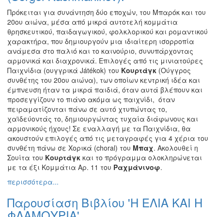
Πρόκειται για συνάντηση δύο εποχών, του Μπαρόκ και του
20ου αιώνα, μέσα από μικρά αυτοτελή κομμάτια
θρησκευτικού, παιδαγωγικού, φολκλορικού και ρομαντικού
χαρακτήρα, που δημιουργούν μια ιδιαίτερη ισορροπία
ανάμεσα στο παλιό και το καινούριο, συνυπάρχοντας
αρμονικά και διαχρονικά. Επιλογές από τις μινιατούρες
Παιχνίδια (ουγγρικά Játékok) του
Κουρτάγκ
(Ούγγρος
συνθέτης του 20ου αιώνα), των οποίων κεντρική ιδέα και
έμπνευση ήταν τα μικρά παιδιά, όταν αυτά βλέπουν και
προσεγγίζουν το πιάνο ακόμα ως παιχνίδι, όταν
πειραματίζονται πάνω σε αυτό χτυπώντας το,
χαϊδεύοντάς το, δημιουργώντας τυχαία διάφωνους και
αρμονικούς ήχους! Σε εναλλαγή με τα Παιχνίδια, θα
ακουστούν επιλογές από τις μεταγραφές για 4 χέρια του
συνθέτη πάνω σε Χορικά (choral) του
Μπαχ
. Ακολουθεί η
Σουίτα του
Κουρτάγκ
και το πρόγραμμα ολοκληρώνεται
με τα έξι Κομμάτια Αρ. 11 του
Ραχμάνινοφ
.
περισσότερα...
Παρουσίαση Βιβλίου 'Η ΕΛΙΑ ΚΑΙ Η
ΦΛΑΜΟΥΡΙΑ'