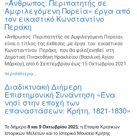
«Άνθρωπος: Περιπατητής σε
Βιβλίο
Αμφιλεγόμενη Πορεία» έργα από
Ζωγραφική
τον εικαστικό Κωνσταντίνο
Φωτογραφία
Περάκη
Τραγούδι
«Άνθρωπος: Περιπατητής σε Αμφιλεγόμενη Πορεία»,
Μουσική
είναι ο τίτλος της έκθεσης ,με έργα του εικαστικού
Κινηματογράφος
Κωνσταντίνου Περάκη, που θα φιλοξενηθεί στη
Δημοτική Πινακοθήκη Ηρακλείου (Βασιλική Αγίου
Χορός
Μάρκου), από 6 Σεπτεμβρίου έως 15 Οκτωβρίου 2021.
Θέατρο
περισσότερα...
Παζάρι
Ειδών
Διαδικτυακή Διήμερη
Συνέδρια
Επιστημονική Συνάντηση «Ένα
νησί στην εποχή των
Ημερίδες
-
επαναστάσεων: Κρήτη, 1821-1830»
Διημερίδες
Σεμινάρια-
Το διήμερο
8 και 9 Οκτωβρίου 2021
, η Εταιρία Κρητικών
Διαλέξεις-
Ιστορικών Μελετών και το Ιστορικό Μουσείο Κρήτης
Ομιλίες