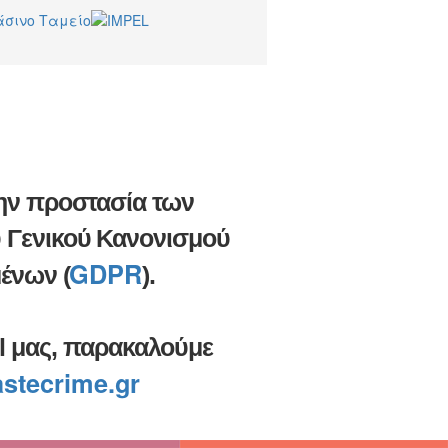
την προστασία των
 Γενικού Κανονισμού
GDPR
ένων (
).
il μας, παρακαλούμε
stecrime.gr