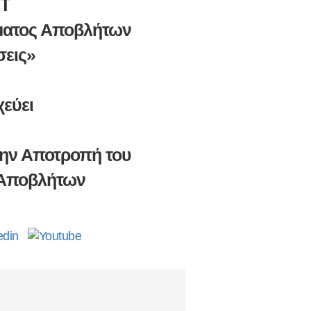
IT
ματος Αποβλήτων
εις»
χεύει
την Αποτροπή του
 Αποβλήτων