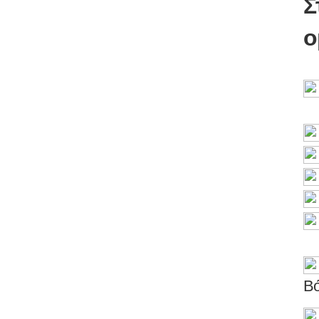
Σ
ο
Υ
(
Β