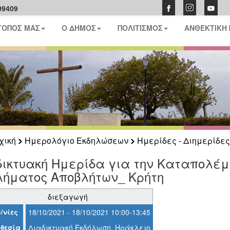
09409
ΤΟΠΟΣ ΜΑΣ
Ο ΔΗΜΟΣ
ΠΟΛΙΤΙΣΜΟΣ
ΑΝΘΕΚΤΙΚΗ
χική
Ημερολόγιο Εκδηλώσεων
Ημερίδες - Διημερίδες
ικτυακή Ημερίδα για την Καταπολέμ
λήματος Αποβλήτων_ Κρήτη
διεξαγωγή
/νίες
18/10/2021 - 18/10/2021 10:00-13:45
θεσία
Διαδικτυακή Εκδήλωση, Ηράκλειο