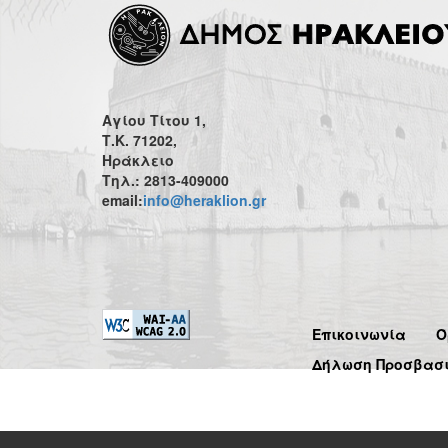
Αγίου Τίτου 1,
Τ.Κ. 71202,
Ηράκλειο
Τηλ.: 2813-409000
email:
info@heraklion.gr
Επικοινωνία
Ό
Δήλωση Προσβασ