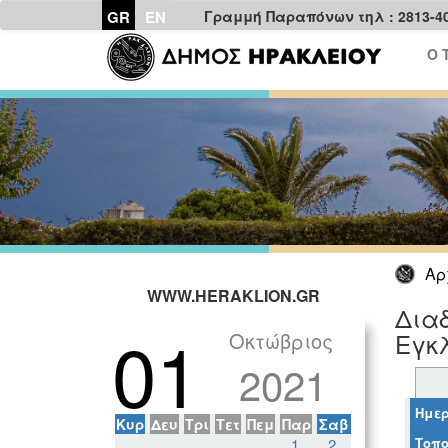
GR
EN
Γραμμή Παραπόνων τηλ : 2813-4
Ο 
Αρ
WWW.HERAKLION.GR
Διαδ
01
Οκτώβριος
Εγκ
2021
Ημερ
Κυρ
Δευ
Τρι
Τετ
Πεμ
Παρ
Σαβ
Τοπο
1
2