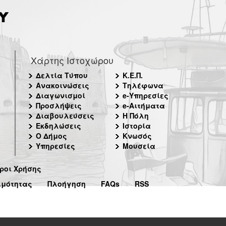
Χάρτης Ιστοχώρου
Δελτία Τύπου
Κ.Ε.Π.
Ανακοινώσεις
Τηλέφωνα
Διαγωνισμοί
e-Υπηρεσίες
Προσλήψεις
e-Αιτήματα
Διαβουλεύσεις
Η Πόλη
Εκδηλώσεις
Ιστορία
Ο Δήμος
Κνωσός
Υπηρεσίες
Μουσεία
ροι Χρήσης
ιμότητας
Πλοήγηση
FAQs
RSS