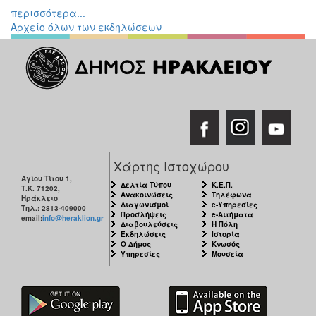
ΠΟΛΗ
περισσότερα...
Αρχείο όλων των εκδηλώσεων
Χάρτης Ιστοχώρου
Αγίου Τίτου 1,
Δελτία Τύπου
Κ.Ε.Π.
Τ.Κ. 71202,
Ανακοινώσεις
Τηλέφωνα
Ηράκλειο
Διαγωνισμοί
e-Υπηρεσίες
Τηλ.: 2813-409000
Προσλήψεις
e-Αιτήματα
email:
info@heraklion.gr
Διαβουλεύσεις
Η Πόλη
Εκδηλώσεις
Ιστορία
Ο Δήμος
Κνωσός
Υπηρεσίες
Μουσεία