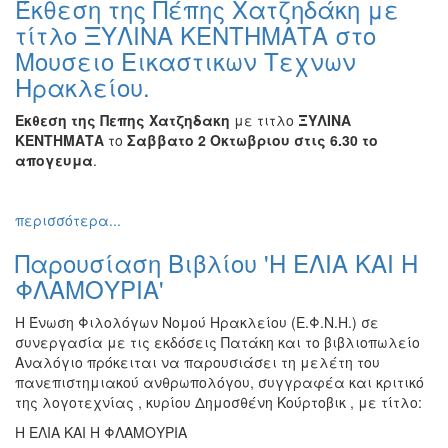
Έκθεση της Πέπης Χατζηδάκη με
Βιβλίο
τίτλο ΞΥΛΙΝΑ ΚΕΝΤΗΜΑΤΑ στο
Ζωγραφική
Μουσειο Εικαστικων Τεχνων
Φωτογραφία
Ηρακλείου.
Τραγούδι
Εκθεση της Πεπης Χατζηδακη
με τιτλο
ΞΥΛΙΝΑ
Μουσική
ΚΕΝΤΗΜΑΤΑ
το
Σαββατο 2 Οκτωβριου στις 6.30 το
Κινηματογράφος
απογευμα
.
Χορός
Θέατρο
περισσότερα...
Παζάρι
Παρουσίαση Βιβλίου 'Η ΕΛΙΑ ΚΑΙ Η
Ειδών
ΦΛΑΜΟΥΡΙΑ'
Συνέδρια
Η Ένωση Φιλολόγων Νομού Ηρακλείου (Ε.Φ.Ν.Η.) σε
Ημερίδες
συνεργασία με τις εκδόσεις Πατάκη και το βιβλιοπωλείο
-
Αναλόγιο πρόκειται να παρουσιάσει τη μελέτη του
Διημερίδες
πανεπιστημιακού ανθρωπολόγου, συγγραφέα και κριτικό
Σεμινάρια-
της λογοτεχνίας , κυρίου Δημοσθένη Κούρτοβικ , με τίτλο:
Διαλέξεις-
Η ΕΛΙΑ ΚΑΙ Η ΦΛΑΜΟΥΡΙΑ
Ομιλίες