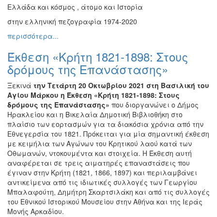
Ελλάδα και κόσμος , άτομο και Ιστορία
Διάφορες
Εκθέσεις
στην ελληνική πεζογραφία 1974-2020
Εκδηλώσεις
περισσότερα...
για
Έκθεση «Κρήτη 1821-1898: Στους
Παιδιά
δρόμους της Επανάστασης»
Άλλες
Εκδηλώσεις
Ξεκινά
την Τετάρτη 20 Οκτωβρίου 2021
στη Βασιλική του
Αγίου Μάρκου η Έκθεση «Κρήτη 1821-1898: Στους
δρόμους της Επανάστασης»
που διοργανώνει ο Δήμος
Ηρακλείου και η Βικελαία Δημοτική Βιβλιοθήκη στο
πλαίσιο των εορτασμών για τα διακόσια χρόνια από την
Ο
ΤΟΠΟΣ
Εθνεγερσία του 1821. Πρόκειται για μία σημαντική έκθεση
ΜΑΣ
με κειμήλια των Αγώνων του Κρητικού λαού κατά των
Οθωμανών, ντοκουμέντα και στοιχεία. Η Έκθεση αυτή
Ο
αναφέρεται σε τρεις αιματηρές επαναστάσεις που
ΔΗΜΟΣ
έγιναν στην Κρήτη (1821, 1866, 1897) και περιλαμβάνει
αντικείμενα από τις ιδιωτικές συλλογές των Γεωργίου
ΠΟΛΙΤΙΣΜΟΣ
Μπαλαφούτη, Δημήτρη Σκαρτσιλάκη και από τις συλλογές
του Εθνικού Ιστορικού Μουσείου στην Αθήνα και της Ιεράς
Μονής Αρκαδίου.
ΑΝΘΕΚΤΙΚΗ