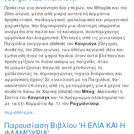
Πρόκειται για συνάντηση δύο εποχών, του Μπαρόκ και του
20ου αιώνα, μέσα από μικρά αυτοτελή κομμάτια
θρησκευτικού, παιδαγωγικού, φολκλορικού και ρομαντικού
χαρακτήρα, που δημιουργούν μια ιδιαίτερη ισορροπία
ανάμεσα στο παλιό και το καινούριο, συνυπάρχοντας
αρμονικά και διαχρονικά. Επιλογές από τις μινιατούρες
Παιχνίδια (ουγγρικά Játékok) του
Κουρτάγκ
(Ούγγρος
συνθέτης του 20ου αιώνα), των οποίων κεντρική ιδέα και
έμπνευση ήταν τα μικρά παιδιά, όταν αυτά βλέπουν και
προσεγγίζουν το πιάνο ακόμα ως παιχνίδι, όταν
πειραματίζονται πάνω σε αυτό χτυπώντας το,
χαϊδεύοντάς το, δημιουργώντας τυχαία διάφωνους και
αρμονικούς ήχους! Σε εναλλαγή με τα Παιχνίδια, θα
ακουστούν επιλογές από τις μεταγραφές για 4 χέρια του
συνθέτη πάνω σε Χορικά (choral) του
Μπαχ
. Ακολουθεί η
Σουίτα του
Κουρτάγκ
και το πρόγραμμα ολοκληρώνεται
με τα έξι Κομμάτια Αρ. 11 του
Ραχμάνινοφ
.
περισσότερα...
Παρουσίαση Βιβλίου 'Η ΕΛΙΑ ΚΑΙ Η
ΦΛΑΜΟΥΡΙΑ'