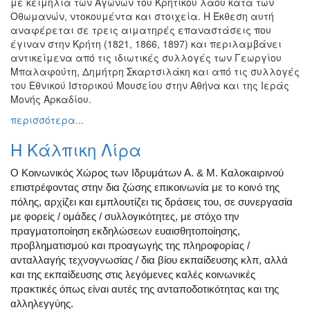
με κειμήλια των Αγώνων του Κρητικού λαού κατά των
Οθωμανών, ντοκουμέντα και στοιχεία. Η Έκθεση αυτή
αναφέρεται σε τρεις αιματηρές επαναστάσεις που
έγιναν στην Κρήτη (1821, 1866, 1897) και περιλαμβάνει
αντικείμενα από τις ιδιωτικές συλλογές των Γεωργίου
Μπαλαφούτη, Δημήτρη Σκαρτσιλάκη και από τις συλλογές
του Εθνικού Ιστορικού Μουσείου στην Αθήνα και της Ιεράς
Μονής Αρκαδίου.
περισσότερα...
Η Κάλπικη Λίρα
Ο Κοινωνικός Χώρος των Ιδρυμάτων Α. & Μ. Καλοκαιρινού
επιστρέφοντας στην δια ζώσης επικοινωνία με το κοινό της
πόλης, αρχίζει και εμπλουτίζει τις δράσεις του, σε συνεργασία
με φορείς / ομάδες / συλλογικότητες, με στόχο την
πραγματοποίηση εκδηλώσεων ευαισθητοποίησης,
προβληματισμού και προαγωγής της πληροφορίας /
ανταλλαγής τεχνογνωσίας / δια βίου εκπαίδευσης κλπ, αλλά
και της εκπαίδευσης στις λεγόμενες καλές κοινωνικές
πρακτικές όπως είναι αυτές της ανταποδοτικότητας και της
αλληλεγγύης.