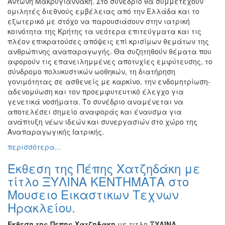
Αντώνη Μακρυγιαννάκη. Στο συνέδριο θα συμμετέχουν
ΠΟΛΗ
ομιλητές διεθνούς εμβέλειας από την Ελλάδα και το
εξωτερικό με στόχο να παρουσιάσουν στην ιατρική
κοινότητα της Κρήτης τα νεότερα επιτεύγματα και τις
πλέον επικρατούσες απόψεις επί κρισίμων θεμάτων της
ανθρώπινης αναπαραγωγής. Θα συζητηθούν θέματα που
αφορούν τις επανειλημμένες αποτυχίες εμφύτευσης, το
σύνδρομο πολυκυστικών ωοθηκών, τη διατήρηση
γονιμότητας σε ασθενείς με καρκίνο, την ενδομητρίωση-
αδενομύωση και τον προεμφυτευτικό έλεγχο για
γενετικά νοσήματα. Το συνέδριο αναμένεται να
αποτελέσει σημείο αναφοράς και έναυσμα για
ανάπτυξη νέων ιδεών και συνεργασιών στο χώρο της
Αναπαραγωγικής Ιατρικής.
περισσότερα...
Έκθεση της Πέπης Χατζηδάκη με
τίτλο ΞΥΛΙΝΑ ΚΕΝΤΗΜΑΤΑ στο
Μουσειο Εικαστικων Τεχνων
Ηρακλείου.
Εκθεση της Πεπης Χατζηδακη
με τιτλο
ΞΥΛΙΝΑ