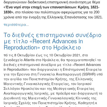
διοργανώνουν διαδικτυακή επιστημονική συνάντηση με θέμα
Διάφορες
«
Ένα νησί στην εποχή των επαναστάσεων
:
Κρήτη
,
1821-
Εκθέσεις
1830
», στο πλαίσιο του πολύπτυχου αφιερώματος για τα 200
Εκδηλώσεις
χρόνια από την έναρξη της Ελληνικής Επανάστασης του 1821.
για
περισσότερα...
Παιδιά
Το διεθνές επιστημονικό συνέδριο
Άλλες
Εκδηλώσεις
με τίτλο «Recent Advances in
Reproduction» στο Ηράκλειο
πό τις 8 Οκτωβρίου έως τις 10 Οκτωβρίου 2021, στο
ξενοδοχείο Atlantis στο Ηράκλειο, θα πραγματοποιηθεί το
Ο
διεθνές επιστημονικό συνέδριο με τίτλο «Recent Advances
ΤΟΠΟΣ
ΜΑΣ
in Reproduction» που διοργανώνει η Επιστημονική Εταιρεία
για την Έρευνα στη Γυναικεία Αναπαραγωγή (SSRHR) υπό
την αιγίδα του Πανεπιστημίου Κρήτης, της Ελληνικής
Ο
ΔΗΜΟΣ
Μαιευτικής-Γυναικολογικής Εταιρείας, του Ιατρικού
Συλλόγου Ηρακλείου και της Μεσογειακής Εταιρείας
Αναπαραγωγικής Ιατρικής, με πρόεδρο και διοργανωτή το
ΠΟΛΙΤΙΣΜΟΣ
Διευθυντή της Μαιευτικής-Γυναικολογικής Κλινικής της
Ιατρικής Σχολής του Πανεπιστημίου Κρήτης, Καθηγητή κ
ΑΝΘΕΚΤΙΚΗ