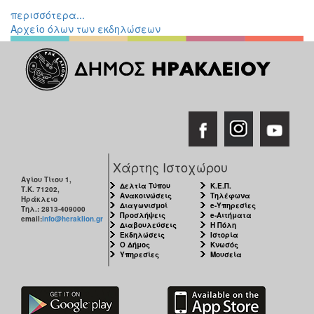
περισσότερα...
Αρχείο όλων των εκδηλώσεων
Χάρτης Ιστοχώρου
Αγίου Τίτου 1,
Δελτία Τύπου
Κ.Ε.Π.
Τ.Κ. 71202,
Ανακοινώσεις
Τηλέφωνα
Ηράκλειο
Διαγωνισμοί
e-Υπηρεσίες
Τηλ.: 2813-409000
Προσλήψεις
e-Αιτήματα
email:
info@heraklion.gr
Διαβουλεύσεις
Η Πόλη
Εκδηλώσεις
Ιστορία
Ο Δήμος
Κνωσός
Υπηρεσίες
Μουσεία