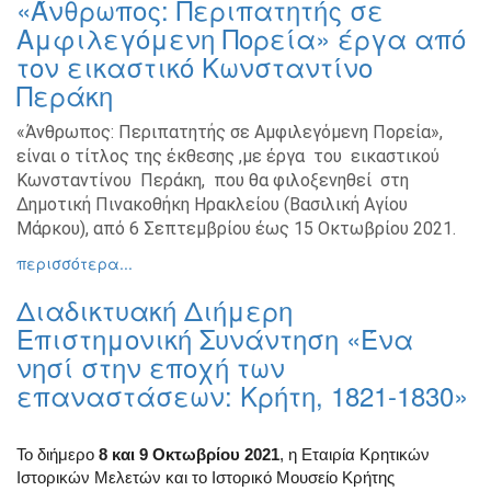
«Άνθρωπος: Περιπατητής σε
Βιβλίο
Αμφιλεγόμενη Πορεία» έργα από
Ζωγραφική
τον εικαστικό Κωνσταντίνο
Φωτογραφία
Περάκη
Τραγούδι
«Άνθρωπος: Περιπατητής σε Αμφιλεγόμενη Πορεία»,
Μουσική
είναι ο τίτλος της έκθεσης ,με έργα του εικαστικού
Κινηματογράφος
Κωνσταντίνου Περάκη, που θα φιλοξενηθεί στη
Δημοτική Πινακοθήκη Ηρακλείου (Βασιλική Αγίου
Χορός
Μάρκου), από 6 Σεπτεμβρίου έως 15 Οκτωβρίου 2021.
Θέατρο
περισσότερα...
Παζάρι
Ειδών
Διαδικτυακή Διήμερη
Συνέδρια
Επιστημονική Συνάντηση «Ένα
νησί στην εποχή των
Ημερίδες
-
επαναστάσεων: Κρήτη, 1821-1830»
Διημερίδες
Σεμινάρια-
Το διήμερο
8 και 9 Οκτωβρίου 2021
, η Εταιρία Κρητικών
Διαλέξεις-
Ιστορικών Μελετών και το Ιστορικό Μουσείο Κρήτης
Ομιλίες