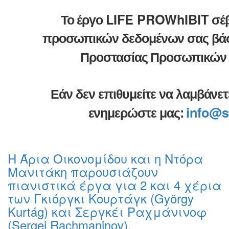
LIFE PROWhIBIT
Το έργο
σέβ
προσωπικών δεδομένων σας βάσε
Προστασίας Προσωπικών 
Εάν δεν επιθυμείτε να λαμβάνε
info@s
ενημερώστε μας:
Η Άρια Οικονομίδου και η Ντόρα
Μανιτάκη παρουσιάζουν
πιανιστικά έργα για 2 και 4 χέρια
των Γκιόργκι Κουρτάγκ (György
Kurtág) και Σεργκέι Ραχμάνινοφ
(Sergei Rachmaninov).