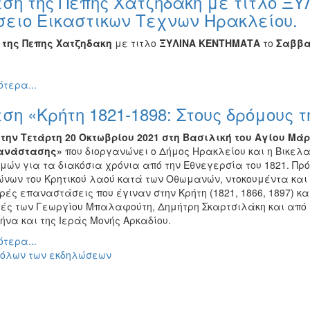
εση της Πέπης Χατζηδάκη με τίτλο Ξ
σειο Εικαστικων Τεχνων Ηρακλείου.
 της Πεπης Χατζηδακη
με τιτλο
ΞΥΛΙΝΑ ΚΕΝΤΗΜΑΤΑ
το
Σαββατ
τερα...
ση «Κρήτη 1821-1898: Στους δρόμους
ά
την Τετάρτη 20 Οκτωβρίου 2021
στη Βασιλική του Αγίου Μάρ
πανάστασης»
που διοργανώνει ο Δήμος Ηρακλείου και η Βικελα
μών για τα διακόσια χρόνια από την Εθνεγερσία του 1821. Πρό
ώνων του Κρητικού λαού κατά των Οθωμανών, ντοκουμέντα και 
ές επαναστάσεις που έγιναν στην Κρήτη (1821, 1866, 1897) κα
ές των Γεωργίου Μπαλαφούτη, Δημήτρη Σκαρτσιλάκη και από τι
ήνα και της Ιεράς Μονής Αρκαδίου.
τερα...
 όλων των εκδηλώσεων