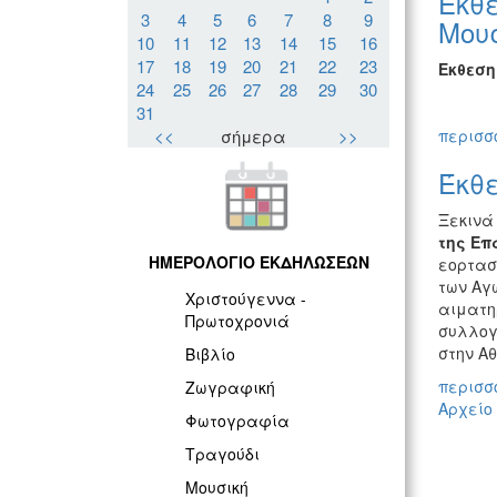
Έκθ
3
4
5
6
7
8
9
Μου
10
11
12
13
14
15
16
17
18
19
20
21
22
23
Εκθεση
24
25
26
27
28
29
30
31
<<
σήμερα
>>
περισσό
Έκθε
Ξεκιν
της Ε
ΗΜΕΡΟΛΟΓΙΟ ΕΚΔΗΛΩΣΕΩΝ
εορτασ
των Αγ
Χριστούγεννα -
αιματηρ
Πρωτοχρονιά
συλλογ
στην Αθ
Βιβλίο
περισσό
Ζωγραφική
Αρχείο
Φωτογραφία
Τραγούδι
Μουσική