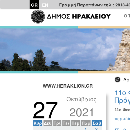
GR
EN
Γραμμή Παραπόνων τηλ : 2813-4
Ο 
Αρ
WWW.HERAKLION.GR
11ο 
27
Οκτώβριος
Πρόγ
2021
11ο Φεσ
περισσό
Κυρ
Δευ
Τρι
Τετ
Πεμ
Παρ
Σαβ
1
2