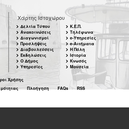
Χάρτης Ιστοχώρου
Δελτία Τύπου
Κ.Ε.Π.
Ανακοινώσεις
Τηλέφωνα
Διαγωνισμοί
e-Υπηρεσίες
Προσλήψεις
e-Αιτήματα
Διαβουλεύσεις
Η Πόλη
Εκδηλώσεις
Ιστορία
Ο Δήμος
Κνωσός
Υπηρεσίες
Μουσεία
ροι Χρήσης
ιμότητας
Πλοήγηση
FAQs
RSS