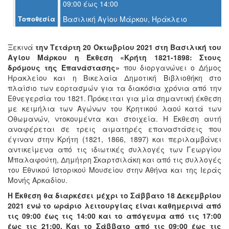
09:00 έως 14:00
Τοποθεσία
Βασιλική Αγίου Μάρκου, Ηράκλειο
Ο
ΤΟΠΟΣ
ΜΑΣ
Ξεκινά
την Τετάρτη 20 Οκτωβρίου 2021
στη Βασιλική του
Αγίου Μάρκου η Έκθεση «Κρήτη 1821-1898: Στους
δρόμους της Επανάστασης»
που διοργανώνει ο Δήμος
Ο
ΔΗΜΟΣ
Ηρακλείου και η Βικελαία Δημοτική Βιβλιοθήκη στο
πλαίσιο των εορτασμών για τα διακόσια χρόνια από την
Εθνεγερσία του 1821. Πρόκειται για μία σημαντική έκθεση
ΠΟΛΙΤΙΣΜΟΣ
με κειμήλια των Αγώνων του Κρητικού λαού κατά των
Οθωμανών, ντοκουμέντα και στοιχεία. Η Έκθεση αυτή
ΑΝΘΕΚΤΙΚΗ
αναφέρεται σε τρεις αιματηρές επαναστάσεις που
ΠΟΛΗ
έγιναν στην Κρήτη (1821, 1866, 1897) και περιλαμβάνει
αντικείμενα από τις ιδιωτικές συλλογές των Γεωργίου
Μπαλαφούτη, Δημήτρη Σκαρτσιλάκη και από τις συλλογές
του Εθνικού Ιστορικού Μουσείου στην Αθήνα και της Ιεράς
Μονής Αρκαδίου.
Η Έκθεση θα διαρκέσει μέχρι το Σάββατο 18 Δεκεμβρίου
2021 ενώ το ωράριο λειτουργίας είναι καθημερινά από
τις 09:00 έως τις 14:00 και το απόγευμα από τις 17:00
έως τις 21:00. Και το Σάββατο από τις 09:00 έως τις