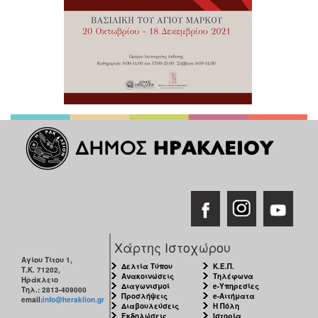
Χάρτης Ιστοχώρου
Αγίου Τίτου 1,
Δελτία Τύπου
Κ.Ε.Π.
Τ.Κ. 71202,
Ανακοινώσεις
Τηλέφωνα
Ηράκλειο
Διαγωνισμοί
e-Υπηρεσίες
Τηλ.: 2813-409000
Προσλήψεις
e-Αιτήματα
email:
info@heraklion.gr
Διαβουλεύσεις
Η Πόλη
Εκδηλώσεις
Ιστορία