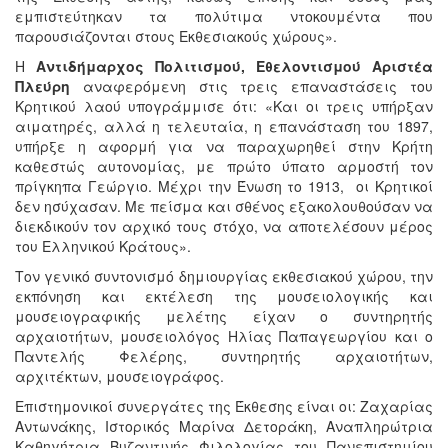
εμπιστεύτηκαν τα πολύτιμα ντοκουμέντα που
παρουσιάζονται στους Εκθεσιακούς χώρους».
Η
Αντιδήμαρχος Πολιτισμού, Εθελοντισμού Αριστέα
Πλεύρη
αναφερόμενη στις τρεις επαναστάσεις του
Κρητικού λαού υπογράμμισε ότι: «Και οι τρεις υπήρξαν
αιματηρές, αλλά η τελευταία, η επανάσταση του 1897,
υπήρξε η αφορμή για να παραχωρηθεί στην Κρήτη
καθεστώς αυτονομίας, με πρώτο ύπατο αρμοστή τον
πρίγκηπα Γεώργιο. Μέχρι την Ένωση το 1913, οι Κρητικοί
δεν ησύχασαν. Με πείσμα και σθένος εξακολουθούσαν να
διεκδικούν τον αρχικό τους στόχο, να αποτελέσουν μέρος
του Ελληνικού Κράτους».
Τον γενικό συντονισμό δημιουργίας εκθεσιακού χώρου, την
εκπόνηση και εκτέλεση της μουσειολογικής και
μουσειογραφικής μελέτης είχαν ο συντηρητής
αρχαιοτήτων, μουσειολόγος Ηλίας Παπαγεωργίου και ο
Παντελής Φελέρης, συντηρητής αρχαιοτήτων,
αρχιτέκτων, μουσειογράφος.
Επιστημονικοί συνεργάτες της Έκθεσης είναι οι: Ζαχαρίας
Αντωνάκης, Ιστορικός Μαρίνα Δετοράκη, Αναπληρώτρια
Καθηγήτρια Βυζαντινής Φιλολογίας του Πανεπιστημίου