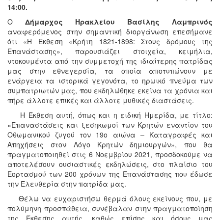
14:00.
Ο
Δήμαρχος Ηρακλείου Βασίλης Λαμπρινός
αναφερόμενος στην σημαντική διοργάνωση επεσήμανε
ότι «Η Έκθεση «Κρήτη 1821-1898: Στους δρόμους της
Επανάστασης», παρουσιάζει στοιχεία, κειμήλια,
ντοκουμέντα από την συμμετοχή της ιδιαίτερης πατρίδας
μας στην εθνεγερσία, τα οποία αποτυπώνουν με
ενάργεια τα ιστορικά γεγονότα, το ηρωικό πνεύμα των
συμπατριωτών μας, που εκδηλώθηκε εκείνα τα χρόνια και
πήρε άλλοτε επικές και άλλοτε μυθικές διαστάσεις.
Η Έκθεση αυτή, όπως και η ειδική Ημερίδα, με τίτλο:
«Επαναστάσεις και ξεσηκωμοί των Κρητών εναντίον του
Οθωμανικού ζυγού τον 19ο αιώνα – Καταγραφές και
Απηχήσεις στον Λόγο Κρητών δημιουργών», που θα
πραγματοποιηθεί στις 6 Νοεμβρίου 2021, προσδοκούμε να
αποτελέσουν ουσιαστικές εκδηλώσεις, στο πλαίσιο του
Εορτασμού των 200 χρόνων της Επανάστασης που έδωσε
την Ελευθερία στην πατρίδα μας.
Θέλω να ευχαριστήσω θερμά όλους εκείνους που, με
πολύμηνη προσπάθεια, συνέβαλαν στην πραγματοποίηση
της Έκθεσης αυτής, καθώς επίσης και όσους μας