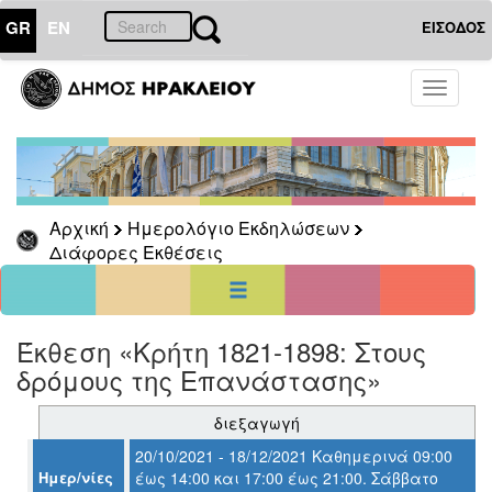
GR
EN
ΕΙΣΟΔΟΣ
27
Οκτώβριος
Toggle
2021
navigati
Κυρ
Δευ
Τρι
Τετ
Πεμ
Παρ
Σαβ
1
2
3
4
5
6
7
8
9
Αρχική
Ημερολόγιο Εκδηλώσεων
10
11
12
13
14
15
16
Διάφορες Εκθέσεις
17
18
19
20
21
22
23
24
25
26
27
28
29
30
31
<<
σήμερα
>>
Έκθεση «Κρήτη 1821-1898: Στους
δρόμους της Επανάστασης»
ΗΜΕΡΟΛΟΓΙΟ
ΕΚΔΗΛΩΣΕΩΝ
διεξαγωγή
Διάφορες
Εκθέσεις
20/10/2021 - 18/12/2021 Καθημερινά 09:00
Ημερ/νίες
έως 14:00 και 17:00 έως 21:00. Σάββατο