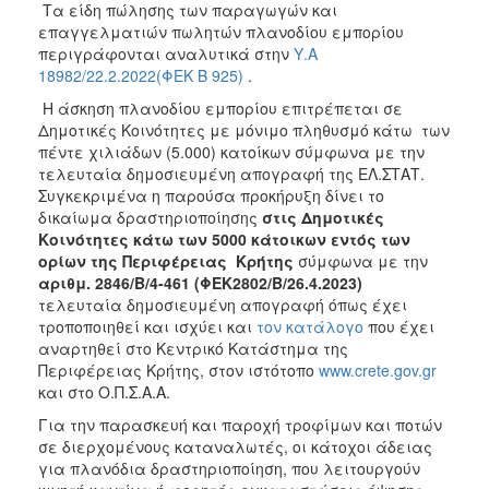
Τα είδη πώλησης των παραγωγών και
επαγγελματιών πωλητών πλανοδίου εμπορίου
περιγράφονται αναλυτικά στην
Υ.Α
18982/22.2.2022(ΦΕΚ Β 925)
.
Η άσκηση πλανοδίου εμπορίου επιτρέπεται σε
Δημοτικές Κοινότητες με μόνιμο πληθυσμό κάτω των
πέντε χιλιάδων (5.000) κατοίκων σύμφωνα με την
τελευταία δημοσιευμένη απογραφή της ΕΛ.ΣΤΑΤ.
Συγκεκριμένα η παρούσα προκήρυξη δίνει το
δικαίωμα δραστηριοποίησης
στις Δημοτικές
Κοινότητες κάτω των 5000 κάτοικων εντός των
ορίων της Περιφέρειας Κρήτης
σύμφωνα με την
αριθμ. 2846/Β/4-461 (ΦΕΚ2802/Β/26.4.2023)
τελευταία δημοσιευμένη απογραφή όπως έχει
τροποποιηθεί και ισχύει και
τον κατάλογο
που έχει
αναρτηθεί στο Κεντρικό Κατάστημα της
Περιφέρειας Κρήτης, στον ιστότοπο
www.crete.gov.gr
και στο Ο.Π.Σ.Α.Α.
Για την παρασκευή και παροχή τροφίμων και ποτών
σε διερχομένους καταναλωτές, οι κάτοχοι άδειας
για πλανόδια δραστηριοποίηση, που λειτουργούν