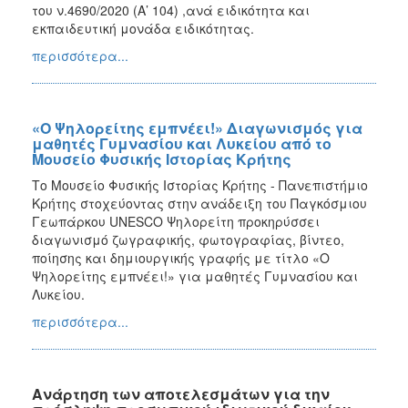
του ν.4690/2020 (Α’ 104) ,ανά ειδικότητα και
2017
εκπαιδευτική μονάδα ειδικότητας.
2016
περισσότερα...
2015
2012
«Ο Ψηλορείτης εμπνέει!» Διαγωνισμός για
2011
μαθητές Γυμνασίου και Λυκείου από το
Μουσείο Φυσικής Ιστορίας Κρήτης
Το Μουσείο Φυσικής Ιστορίας Κρήτης - Πανεπιστήμιο
Κρήτης στοχεύοντας στην ανάδειξη του Παγκόσμιου
Γεωπάρκου UNESCO Ψηλορείτη προκηρύσσει
Ο
ΔΗΜΟΣ
διαγωνισμό ζωγραφικής, φωτογραφίας, βίντεο,
ποίησης και δημιουργικής γραφής με τίτλο «Ο
Ψηλορείτης εμπνέει!» για μαθητές Γυμνασίου και
ΠΟΛΙΤΙΣΜΟΣ
Λυκείου.
ΑΝΘΕΚΤΙΚΗ
περισσότερα...
ΠΟΛΗ
Ανάρτηση των αποτελεσμάτων για την