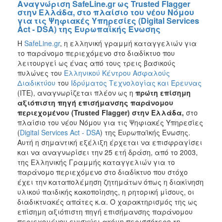
Αναγνώριση SafeLine.gr ως Trusted Flagger
στην Ελλάδα, στο πλαίσιο του νέου Νόμου
για τις Ψηφιακές Υπηρεσίες (Digital Services
Act - DSA) της Ευρωπαϊκής Ένωσης
Η
SafeLine.gr
, η ελληνική γραμμή καταγγελιών για
το παράνομο περιεχόμενο στο διαδίκτυο που
λειτουργεί ως ένας από τους τρεις βασικούς
πυλώνες του
Ελληνικού Κέντρου Ασφαλούς
Διαδικτύου
του
Ιδρύματος Τεχνολογίας και Έρευνας
(ΙΤΕ), αναγνωρίζεται πλέον ως η
πρώτη επίσημη
αξιόπιστη πηγή επισήμανσης παράνομου
περιεχομένου (
Trusted
Flagger
) στην Ελλάδα,
στο
πλαίσιο του νέου Νόμου για τις Ψηφιακές Υπηρεσίες
(
Digital Services Act - DSA
) της Ευρωπαϊκής Ένωσης.
Αυτή η σημαντική εξέλιξη έρχεται να επισφραγίσει
και να αναγνωρίσει την 25 ετή δράση, από το 2003,
της Ελληνικής Γραμμής καταγγελιών για το
παράνομο περιεχόμενο στο διαδίκτυο που στόχο
έχει την καταπολέμηση ζητημάτων όπως η διακίνηση
υλικού παιδικής κακοποίησης, η ρητορική μίσους, οι
διαδικτυακές απάτες κ.α. Ο χαρακτηρισμός της ως
επίσημη αξιόπιστη πηγή επισήμανσης παράνομου
περιεχομένου ενισχύει ακόμη περισσότερο τη