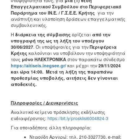
υποψηφιότητα τους, για
μια (1) θέση
Επαγγελματικού Συμβούλου στο Περιφερειακό
Παράρτημα του ΙΝ.Ε. / Γ.Σ.Ε.Ε. Κρήτης
για την
ανάπτυξη και υλοποίηση δράσεων επαγγελματικής
συμβουλευτικής.
Η
διάρκεια της σύμβασης
ορίζεται
από την
υπογραφή της ως τη λήξη του υποέργου
30/06/2027
. Οι υποψήφιοι/ες για την
Περιφέρεια
Κρήτης
καλούνται να υποβάλουν την υποψηφιότητά
τους
μόνο
ΗΛΕΚΤΡΟΝΙΚΑ
στον παρακάτω σύνδεσμο
https://aitiseis.inegsee.gr/
και μέχρι την
29/11/2024
και ώρα 14:00. Μετά τη λήξη της παραπάνω
προθεσμίας υποβολής, αιτήσεις δεν γίνονται
αποδεκτές.
Πληροφορίες / Διευκρινίσεις
Αναλυτικό κείμενο πρόσκλησης εκδήλωσης
ενδιαφέροντος:
https://bit.ly/prosklisi6004824-3
Για οποιαδήποτε άλλη πληροφορία:
Νταούδη Αργυρώ: τηλ. 210-3327730, e-mail: