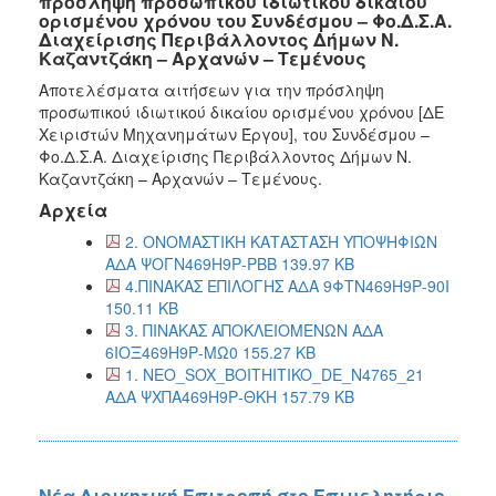
πρόσληψη προσωπικού ιδιωτικού δικαίου
ορισμένου χρόνου του Συνδέσμου – Φο.Δ.Σ.Α.
Διαχείρισης Περιβάλλοντος Δήμων Ν.
Καζαντζάκη – Αρχανών – Τεμένους
Αποτελέσματα αιτήσεων για την πρόσληψη
προσωπικού ιδιωτικού δικαίου ορισμένου χρόνου [ΔΕ
Χειριστών Μηχανημάτων Έργου], του Συνδέσμου –
Φο.Δ.Σ.Α. Διαχείρισης Περιβάλλοντος Δήμων Ν.
Καζαντζάκη – Αρχανών – Τεμένους.
Αρχεία
2. ΟΝΟΜΑΣΤΙΚΗ ΚΑΤΑΣΤΑΣΗ ΥΠΟΨΗΦΙΩΝ
ΑΔΑ ΨΟΓΝ469Η9Ρ-ΡΒΒ 139.97 KB
4.ΠΙΝΑΚΑΣ ΕΠΙΛΟΓΗΣ ΑΔΑ 9ΦΤΝ469Η9Ρ-90Ι
150.11 KB
3. ΠΙΝΑΚΑΣ ΑΠΟΚΛΕΙΟΜΕΝΩΝ ΑΔΑ
6ΙΟΞ469Η9Ρ-ΜΩ0 155.27 KB
1. NEO_SOX_BOITHITIKO_DE_N4765_21
ΑΔΑ ΨΧΠΑ469Η9Ρ-ΘΚΗ 157.79 KB
Νέα Διοικητική Επιτροπή στο Επιμελητήριο