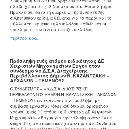
Συνέλευση του Δικτύου Κρητικού Ελαιολάδου, που
έλαβε χώρα στις 13 Νοεμβρίου στο Επιμελητήριο
Ηρακλείου. Κατά τη διάρκεια της συνέλευσης
συζητήθηκαν κρίσιμα θέματα για το παρόν και το
μέλλον του κρητικού ελαιολάδου, καθώς και οι
προκλήσεις που αντιμετωπίζει ο κλάδος.
περισσότερα...
Πρόσληψη ενός ατόμου ειδικότητας ΔΕ
Χειριστών Μηχανημάτων Έργου στον
σύνδεσμο Φο.Δ.Σ.Α. Διαχείρισης
Περιβάλλοντος Δήμων Ν. ΚΑΖΑΝΤΖΑΚΗ –
ΑΡΧΑΝΩΝ – ΤΕΜΕΝΟΥΣ
Ο ΣΥΝΔΕΣΜΟΣ – Φο.Δ.Σ.Α. ΔΙΑΧΕΙΡΙΣΗΣ
ΠΕΡΙΒΑΛΛΟΝΤΟΣ ΔΗΜΩΝ Ν. ΚΑΖΑΝΤΖΑΚΗ – ΑΡΧΑΝΩΝ
– ΤΕΜΕΝΟΥΣ ανακοινώνει την πρόσληψη, με
σύμβαση εργασίας ιδιωτικού δικαίου ορισμένου
χρόνου, ενός (1) ατόμου ειδικότητας ΔΕ Χειριστών
Μηχανημάτων Έργου για την κάλυψη αναγκών σε
υπηρεσίες ανταποδοτικού χαρακτήρα στο Σύνδεσμο
Φο.Δ.Σ.Α. Διαχείρισης Περιβάλλοντος Δήμων Ν.