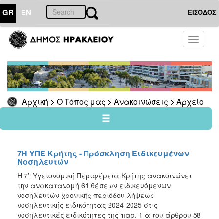
GR
EN
ΕΙΣΟΔΟΣ
Ο
Toggle
ΤΟΠΟΣ
navigati
ΜΑΣ
Ανακοινώσεις
Αρχείο
2026
Αρχική
Ο Τόπος μας
Ανακοινώσεις
Αρχείο
2025
2024
2023
7Η ΥΠΕ Κρήτης - Πρόσκληση Ειδικευμένων
2022
Νοσηλευτών
2021
η
Η 7
Υγειονομική Περιφέρεια Κρήτης ανακοινώνει
την ανακατανομή 61 θέσεων ειδικευόμενων
2020
νοσηλευτών χρονικής περιόδου λήψεως
2019
νοσηλευτικής ειδικότητας 2024-2025 στις
νοσηλευτικές ειδικότητες της παρ. 1 α του άρθρου 58
2018