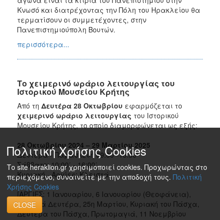
Κνωσό και διατρέχοντας την Πόλη του Ηρακλείου θα
τερματίσουν οι συμμετέχοντες, στην
Πανεπιστημιούπολη Βουτών.
περισσότερα...
Το χειμερινό ωράριο λειτουργίας του
Ιστορικού Μουσείου Κρήτης
Από τη
Δευτέρα
28 Οκτωβρίου
εφαρμόζεται το
χειμερινό ωράριο λειτουργίας
του Ιστορικού
Μουσείου Κρήτης, το οποίο διαμορφώνεται ως εξής:
28 Οκτωβρίου 2024 – 29 Μαρτίου 2025
Πολιτική Χρήσης Cookies
Δευτέρα - Παρασκευή 09:00΄-15:30΄
Σάββατο: 10:00΄ - 16:00΄
Το site heraklion.gr χρησιμοποιεί cookies. Προχωρώντας στο
Κυριακή - Αργίες: Κλειστά
περιεχόμενο, συναινείτε με την αποδοχή τους.
Πολιτική
Χρήσης Cookies
[ΑΡΓΙΕΣ: 1 Ιανουαρίου, 6 Ιανουαρίου (Θεοφάνεια),
Καθαρά Δευτέρα, 25η Μαρτίου, Κυριακή του Πάσχα,
CLOSE
Δευτέρα του Πάσχα, Πρωτομαγιά, 11 Νοεμβρίου