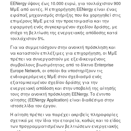
EENergy ύψους έως 10.000 ευρώ, για τουλάχιστον 900
ΜμΕ από αυτές. Η επιχορήγηση EENergy είναι ένας
εφάπαξ μηχανισμός στήριξης που θα χορηγηθεί στις
επιμέρους ΜμΕ μετά την προετοιμασία και την
εφαρμογή ενός συγκεκριμένου σχεδίου δράσης, με
στόχο τη βελτίωση της ενεργειακής απόδοσης κατά
τουλάχιστον 5%.
Για να συμμετάσχουν στην ανοικτή πρόσκληση και
να καταστούν επιλέξιμες για επιχορήγηση, οι ΜμΕ
πρέπει να συνεργαστούν με εξειδικευμένους
συμβούλους βιωσιμότητας από το δίκτυο Enterprise
Europe Network, οι οποίοι θα υποστηρίξουν τις
ενδιαφερόμενες ΜμΕ στον σχεδιασμό ενός
εξατομικευμένου σχεδίου δράσης για την
ενεργειακή απόδοση και στην υποβολή της αίτησής
τους στην ανοικτή πρόσκληση EENergy. Το έντυπο
αίτησης (EENergy Application) είναι διαθέσιμο στην
ιστοσελίδα του έργου.
Η αίτηση πρέπει να παρέχει ακριβείς πληροφορίες
σχετικά με την ίδια την εταιρεία, καθώς και το είδος
των προγραμματισμένων βελτιώσεων ενεργειακής