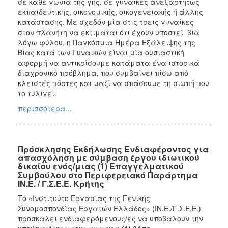
σε κάθε γωνιά της γης, σε γυναίκες ανεξαρτήτως
εκπαιδευτικής, οικονομικής, οικογενειακής ή άλλης
κατάστασης. Με σχεδόν μία στις τρεις γυναίκες
στον πλανήτη να εκτιμάται ότι έχουν υποστεί βία
λόγω φύλου, η Παγκόσμια Ημέρα Εξάλειψης της
Βίας κατά των Γυναικών είναι μία ουσιαστική
αφορμή να αντικρίσουμε κατάματα ένα ιστορικά
διαχρονικό πρόβλημα, που συμβαίνει πίσω από
κλειστές πόρτες και μαζί να σπάσουμε τη σιωπή που
το τυλίγει.
περισσότερα...
Πρόσκλησης Εκδήλωσης Ενδιαφέροντος για
απασχόληση με σύμβαση έργου ιδιωτικού
δικαίου ενός/μιας (1) Επαγγελματικού
Συμβούλου στο Περιφερειακό Παράρτημα
ΙΝ.Ε. / Γ.Σ.Ε.Ε. Κρήτης
Το «Ινστιτούτο Εργασίας της Γενικής
Συνομοσπονδίας Εργατών Ελλάδος» (ΙΝ.Ε./Γ.Σ.Ε.Ε.)
προσκαλεί ενδιαφερόμενους/ες να υποβάλουν την