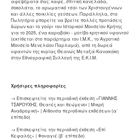
αφεψήματά σας: καφέ, σπιτική κανελάδα,
σοκολάτα, το αρωματικό τσάι των Χριστουγέννων
και άλλες ποικιλίες γεύσεων. Παράλληλα, στο
Πωλητήριο μπορείτε να βρείτε πολλές προτάσεις
δώρων και το γούρι του Ιστορικού Μουσείου Κρήτης
για το 2025, ένα καραβάκι - μοτίβο κρητικού υφαντού
(εκτίθεται στο παράρτημα του Ι.Μ.Κ., το Αγροτικό
Μουσείο Μενελάου Παρλαμά), από τη δωρεά
υφαντών της κυρίας Θεανώς Μεταξά-Κανακάκη
στην Εθνογραφική Συλλογή της Ε.Κ.Ι.Μ.
Χρήσιμες πληροφορίες
→ Επισκεφτείτε την περιοδική έκθεση «ΓΙΑΝΝΗΣ
ΤΣΑΡΟΥΧΗΣ. Θεατές και θεώμενοι | Μικρή
Αναδρομική» | Αίθουσα περιοδικών εκθέσεων (α΄
επίπεδο)
→ Επισκεφτείτε την περιοδική έκθεση «Επί
Κεφαλής» | Φουαγιέ (β΄ επίπεδο)