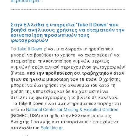
περισσότερα...
Στην Ελλάδα η υπηρεσία 'Take It Down' που
βοηθά ανήλικους χρήστες να σταματούν την
κοινοποίηση προσωπικών τους
φωτογραφιών
Το
Take It Down
είναι μια δωρεάν υπηρεσία που
μπορεί να βοηθήσει το χρήστη να αφαιρέσει ή να
σταματήσει την κοινοποίηση γυμνών, μερικώς
γυμνών ή σεξουαλικού περιεχομένου φωτογραφιών/
βίντεο,
υπό την προϋπόθεση ότι τραβήχτηκαν όταν
ήταν σε ηλικία μικρότερη των 18 ετών
. Ο χρήστης
μπορεί να διατηρήσει την ανωνυμία του κατά τη
χρήση της υπηρεσίας και δε θα χρειαστεί να
στείλει τις φωτογραφίες ή τo βίντεο σε κανέναν.
Το Take It Down είναι μια υπηρεσία που παρέχεται
από το
National Center for Missing & Exploited Children
(NCMEC, USA) και ήρθε στην Ελλάδα μέσω της
Ανοιχτής Γραμμής για το παράνομο περιεχόμενο
στο διαδίκτυο
SafeLine.gr
.