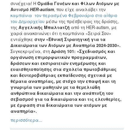
συνέχεια! Η
Ομάδα Γονέων και Φίλων Ατόμων με
Αυτισμό
HER
-
autism
, που είχε αναλάβει την
καμπάνια τον περασμένο Φεβρουάριο στο αίθριο
του Δημαρχείου
μέσω της πρέσβειρας της δράσης,
της
Αγγελικής Μπαλτατζή
από τη HER-autism, με
χαρά ανακοινώνει ότι η καμπάνια «Σειρά Σου»
εντάχθηκε
στην «Εθνική Στρατηγική για τα
Δικαιώματα των Ατόμων με Αναπηρία 2024-2030».
Συγκεκριμένα, στη
Δράση 101: «Σχεδιασμός και
οργάνωση επιμορφωτικών προγραμμάτων,
δράσεων και εκστρατειών ενημέρωσης και
ευαισθητοποίησης στα σχολεία πρωτοβάθμιας
και δευτεροβάθμιας εκπαίδευσης σχετικά με
θέματα αναπηρίας, με στόχο την επαφή και τη
γνωριμία των μαθητών με τα θεμελιώδη
ανθρώπινα δικαιώματα και την ανάπτυξη του
σεβασμού́ για τα δικαιώματα και τις ελευθερίες,
με έμφαση στα δικαιώματα των ατόμων με
αναπηρία»
.
περισσότερα...