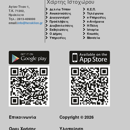
Χάρτης Ιστοχώρου
Αγίου Τίτου 1,
Δελτία Τύπου
Κ.Ε.Π.
Τ.Κ. 71202,
Ανακοινώσεις
Τηλέφωνα
Ηράκλειο
Διαγωνισμοί
e-Υπηρεσίες
Τηλ.: 2813-409000
Προσλήψεις
e-Αιτήματα
email:
info@heraklion.gr
Διαβουλεύσεις
Η Πόλη
Εκδηλώσεις
Ιστορία
Ο Δήμος
Κνωσός
Υπηρεσίες
Μουσεία
Επικοινωνία
Copyright © 2026
Όροι Χρήσης
Υλοποίηση