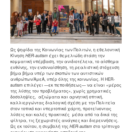
Ως ψηφίδα της Κοινωνίας των Πολιτών, η εθελοντική
Κίνηση
HER
-
autism
έχει θεμελιώδη στάση την
κομματική υπέρβαση, την ανιδιοτέλεια, το αίσθημα
ευθύνης, την ενσυναίσθηση, τη ρεαλιστική στόχευση
βήμα βήμα υπέρ των σκοπών των αυτιστικών
ανθρώπων/ΑμεΑ, υπέρ όλης της κοινωνίας. Η HER-
autism επιλέγει —εκ πεποιθήσεως— να είναι «μέρος
της λύσης του προβλήματος», χωρίς χρηματικές
δοσοληψίες, αξιώματα και αρνητική οπτική,
καλλιεργώντας διαλογική σχέση με την Πολιτεία
στον τοπικό και υπερτοπικό χάρτη, προτείνοντας
λύσεις και καλές πρακτικές μέσα από τα δικά της
φίλτρα, τις ξεχωριστές ανάγκες και διερευνήσεις.
Ως εκ τούτου, η συμβολή της
HER
-
autism
στο τρίπτυχο