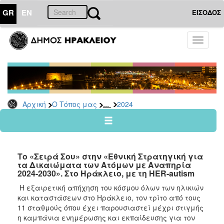
GR
EN
ΕΙΣΟΔΟΣ
Ο
Toggle
ΤΟΠΟΣ
navigati
ΜΑΣ
Ανακοινώσεις
Αρχείο
2026
...
Αρχική
Ο Τόπος μας
2024
2025
2024
2023
Το «Σειρά Σου» στην «Εθνική Στρατηγική για
2022
τα Δικαιώματα των Ατόμων με Αναπηρία
2024-2030». Στο Ηράκλειο, με τη HER-autism
2021
Η εξαιρετική απήχηση του κόσμου όλων των ηλικιών
2020
και καταστάσεων στο Ηράκλειο, τον τρίτο από τους
2019
11 σταθμούς όπου έχει παρουσιαστεί μέχρι στιγμής
η καμπάνια ενημέρωσης και εκπαίδευσης για τον
2018