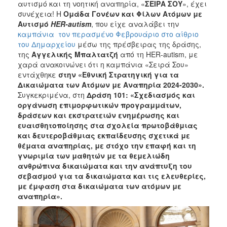
αυτισμό και τη νοητική αναπηρία, «
ΣΕΙΡΑ ΣΟΥ
», έχει
2017
συνέχεια! Η
Ομάδα Γονέων και Φίλων Ατόμων με
Αυτισμό
HER
-
autism
, που είχε αναλάβει την
2016
καμπάνια τον περασμένο Φεβρουάριο στο αίθριο
2015
του Δημαρχείου
μέσω της πρέσβειρας της δράσης,
της
Αγγελικής Μπαλτατζή
από τη HER-autism, με
2012
χαρά ανακοινώνει ότι η καμπάνια «Σειρά Σου»
2011
εντάχθηκε
στην «Εθνική Στρατηγική για τα
Δικαιώματα των Ατόμων με Αναπηρία 2024-2030».
Συγκεκριμένα, στη
Δράση 101: «Σχεδιασμός και
οργάνωση επιμορφωτικών προγραμμάτων,
δράσεων και εκστρατειών ενημέρωσης και
Ο
ευαισθητοποίησης στα σχολεία πρωτοβάθμιας
ΔΗΜΟΣ
και δευτεροβάθμιας εκπαίδευσης σχετικά με
θέματα αναπηρίας, με στόχο την επαφή και τη
ΠΟΛΙΤΙΣΜΟΣ
γνωριμία των μαθητών με τα θεμελιώδη
ανθρώπινα δικαιώματα και την ανάπτυξη του
σεβασμού́ για τα δικαιώματα και τις ελευθερίες,
ΑΝΘΕΚΤΙΚΗ
ΠΟΛΗ
με έμφαση στα δικαιώματα των ατόμων με
αναπηρία»
.