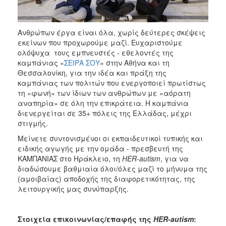
Ανθρώπων έργα είναι όλα, χωρίς δεύτερες σκέψεις
εκείνων που προχωρούμε μαζί. Ευχαριστούμε
ολόψυχα τους εμπνευστές - εθελοντές της
καμπάνιας «
ΣΕΙΡΑ ΣΟΥ
» στην Αθήνα και τη
Θεσσαλονίκη, για την ιδέα και πράξη της
καμπάνιας των πολιτών που ενεργοποιεί πρωτίστως
τη «φωνή» των ίδιων των ανθρώπων με «αόρατη
αναπηρία» σε όλη την επικράτεια. Η καμπάνια
διενεργείται σε 35+ πόλεις της Ελλάδας, μέχρι
στιγμής.
Μείνετε συντονισμένοι οι εκπαιδευτικοί τυπικής και
ειδικής αγωγής με την ομάδα - πρεσβευτή της
ΚΑΜΠΑΝΙΑΣ στο Ηράκλειο, τη
HER
-
autism
, για να
διαδώσουμε βαθμιαία όλοι/όλες μαζί το μήνυμα της
(αμοιβαίας) αποδοχής της διαφορετικότητας, της
λειτουργικής μας συνύπαρξης.
Στοιχεία επικοινωνίας/επαφής της
HER
-
autism
: