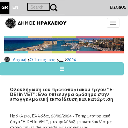
GR
EN
ΕΙΣΟΔΟΣ
Ο
Toggle
ΤΟΠΟΣ
navigati
ΜΑΣ
Ανακοινώσεις
Αρχείο
2026
...
Αρχική
Ο Τόπος μας
2024
2025
2024
2023
Ολοκλήρωση του πρωτοποριακού έργου "E-
2022
DEI in VET": Ένα επίτευγμα ορόσημο στην
επαγγελματική εκπαίδευση και κατάρτιση
2021
2020
Ηράκλειο, Ελλάδα, 28/02/2024 - Το πρωτοποριακό
2019
έργο "E-DEI in VET", μια φιλόδοξη πρωτοβουλία με
2018
στόχο την ενσωμάτωση των αρχών της