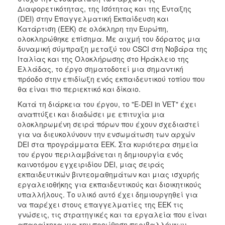
Διαφορετικότητας, της Ισότητας και της Ένταξης
2017
(DEI) στην Επαγγελματική Εκπαίδευση και
2016
Κατάρτιση (ΕΕΚ) σε ολόκληρη την Ευρώπη,
ολοκληρώθηκε επίσημα. Με αιχμή του δόρατος μια
2015
δυναμική σύμπραξη μεταξύ του CSCI στη Νοβάρα της
2012
Ιταλίας και της Ολοκλήρωσης στο Ηράκλειο της
Ελλάδας, το έργο σηματοδοτεί μια σημαντική
2011
πρόοδο στην επιδίωξη ενός εκπαιδευτικού τοπίου που
θα είναι πιο περιεκτικό και δίκαιο.
Κατά τη διάρκεια του έργου, το "E-DEI in VET" έχει
αναπτύξει και διαδώσει με επιτυχία μια
Ο
ολοκληρωμένη σειρά πόρων που έχουν σχεδιαστεί
ΔΗΜΟΣ
για να διευκολύνουν την ενσωμάτωση των αρχών
DEI στα προγράμματα ΕΕΚ. Στα κυριότερα σημεία
ΠΟΛΙΤΙΣΜΟΣ
του έργου περιλαμβάνεται η δημιουργία ενός
καινοτόμου εγχειριδίου DEI, μιας σειράς
εκπαιδευτικών βιντεομαθημάτων και μιας ισχυρής
ΑΝΘΕΚΤΙΚΗ
ΠΟΛΗ
εργαλειοθήκης για εκπαιδευτικούς και διοικητικούς
υπαλλήλους. Το υλικό αυτό έχει δημιουργηθεί για
να παρέχει στους επαγγελματίες της ΕΕΚ τις
γνώσεις, τις στρατηγικές και τα εργαλεία που είναι
απαραίτητα για την προώθηση περιβαλλόντων