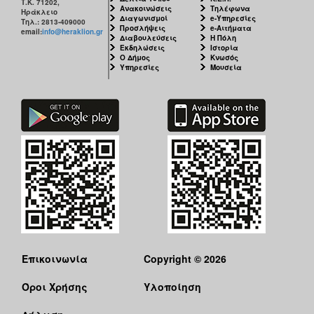
Τ.Κ. 71202,
Ανακοινώσεις
Τηλέφωνα
Ηράκλειο
Διαγωνισμοί
e-Υπηρεσίες
Τηλ.: 2813-409000
Προσλήψεις
e-Αιτήματα
email:
info@heraklion.gr
Διαβουλεύσεις
Η Πόλη
Εκδηλώσεις
Ιστορία
Ο Δήμος
Κνωσός
Υπηρεσίες
Μουσεία
Επικοινωνία
Copyright © 2026
Όροι Χρήσης
Υλοποίηση