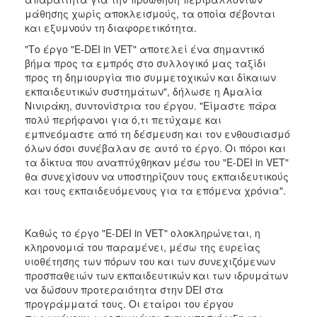
μάθησης χωρίς αποκλεισμούς, τα οποία σέβονται
και εξυμνούν τη διαφορετικότητα.
"Το έργο "E-DEI in VET" αποτελεί ένα σημαντικό
βήμα προς τα εμπρός στο συλλογικό μας ταξίδι
προς τη δημιουργία πιο συμμετοχικών και δίκαιων
εκπαιδευτικών συστημάτων", δήλωσε η Αμαλία
Νινιράκη, συντονίστρια του έργου. "Είμαστε πάρα
πολύ περήφανοι για ό,τι πετύχαμε και
εμπνεόμαστε από τη δέσμευση και τον ενθουσιασμό
όλων όσοι συνέβαλαν σε αυτό το έργο. Οι πόροι και
τα δίκτυα που αναπτύχθηκαν μέσω του "E-DEI in VET"
θα συνεχίσουν να υποστηρίζουν τους εκπαιδευτικούς
και τους εκπαιδευόμενους για τα επόμενα χρόνια".
Καθώς το έργο "E-DEI in VET" ολοκληρώνεται, η
κληρονομιά του παραμένει, μέσω της ευρείας
υιοθέτησης των πόρων του και των συνεχιζόμενων
προσπαθειών των εκπαιδευτικών και των ιδρυμάτων
να δώσουν προτεραιότητα στην DEI στα
προγράμματά τους. Οι εταίροι του έργου