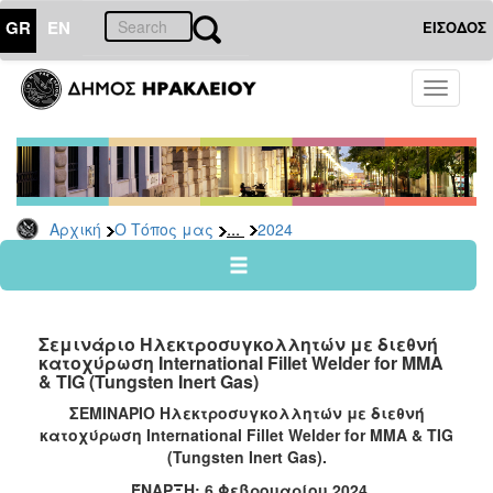
GR
EN
ΕΙΣΟΔΟΣ
Ο
Toggle
ΤΟΠΟΣ
navigati
ΜΑΣ
Ανακοινώσεις
Αρχείο
2026
...
Αρχική
Ο Τόπος μας
2024
2025
2024
2023
Σεμινάριο Ηλεκτροσυγκολλητών με διεθνή
2022
κατοχύρωση International Fillet Welder for MMA
& TIG (Tungsten Inert Gas)
2021
ΣΕΜΙΝΑΡΙΟ Ηλεκτροσυγκολλητών με διεθνή
2020
κατοχύρωση International Fillet Welder for MMA & TIG
2019
(Tungsten Inert Gas).
2018
ΈΝΑΡΞΗ: 6 Φεβρουαρίου 2024