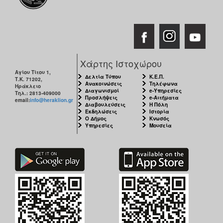
Χάρτης Ιστοχώρου
Αγίου Τίτου 1,
Δελτία Τύπου
Κ.Ε.Π.
Τ.Κ. 71202,
Ανακοινώσεις
Τηλέφωνα
Ηράκλειο
Διαγωνισμοί
e-Υπηρεσίες
Τηλ.: 2813-409000
Προσλήψεις
e-Αιτήματα
email:
info@heraklion.gr
Διαβουλεύσεις
Η Πόλη
Εκδηλώσεις
Ιστορία
Ο Δήμος
Κνωσός
Υπηρεσίες
Μουσεία