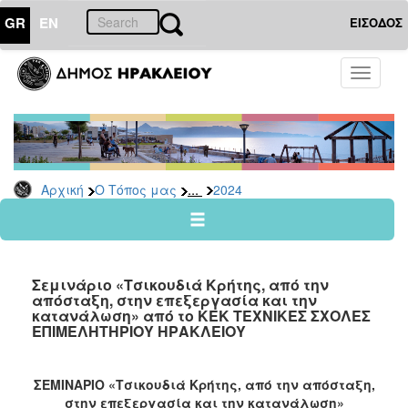
GR
EN
ΕΙΣΟΔΟΣ
Ο
Toggle
ΤΟΠΟΣ
navigati
ΜΑΣ
Ανακοινώσεις
Αρχείο
2026
...
Αρχική
Ο Τόπος μας
2024
2025
2024
2023
Σεμινάριο «Τσικουδιά Κρήτης, από την
2022
απόσταξη, στην επεξεργασία και την
κατανάλωση» από το ΚΕΚ ΤΕΧΝΙΚΕΣ ΣΧΟΛΕΣ
2021
ΕΠΙΜΕΛΗΤΗΡΙΟΥ ΗΡΑΚΛΕΙΟΥ
2020
2019
ΣΕΜΙΝΑΡΙΟ «Τσικουδιά Κρήτης, από την απόσταξη,
στην επεξεργασία και την κατανάλωση»
2018