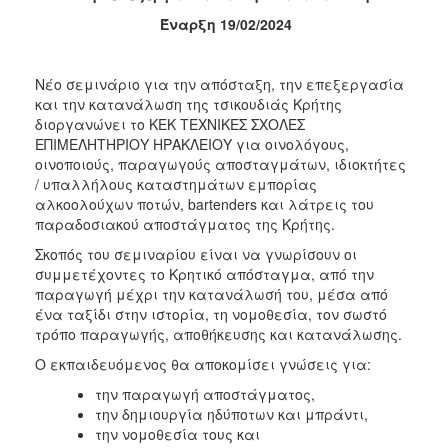
Έναρξη 19/02/2024
2017
2016
Νέο σεμινάριο για την απόσταξη, την επεξεργασία
2015
και την κατανάλωση της τσικουδιάς Κρήτης
2012
διοργανώνει το ΚΕΚ ΤΕΧΝΙΚΕΣ ΣΧΟΛΕΣ
ΕΠΙΜΕΛΗΤΗΡΙΟΥ ΗΡΑΚΛΕΙΟΥ για οινολόγους,
2011
οινοποιούς, παραγωγούς αποσταγμάτων, ιδιοκτήτες
/ υπαλλήλους καταστημάτων εμπορίας
αλκοολούχων ποτών, bartenders και λάτρεις του
παραδοσιακού αποστάγματος της Κρήτης.
Ο
Σκοπός του σεμιναρίου είναι να γνωρίσουν οι
ΔΗΜΟΣ
συμμετέχοντες το Κρητικό απόσταγμα, από την
παραγωγή μέχρι την κατανάλωσή του, μέσα από
ΠΟΛΙΤΙΣΜΟΣ
ένα ταξίδι στην ιστορία, τη νομοθεσία, τον σωστό
τρόπο παραγωγής, αποθήκευσης και κατανάλωσης.
ΑΝΘΕΚΤΙΚΗ
Ο εκπαιδευόμενος θα αποκομίσει γνώσεις για:
ΠΟΛΗ
την παραγωγή αποστάγματος,
την δημιουργία ηδύποτων και μπράντι,
την νομοθεσία τους και