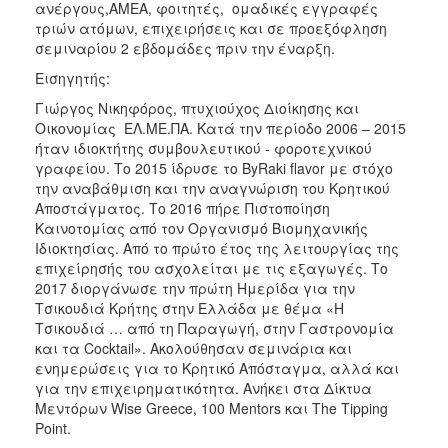
ανέργους,AMEA, φοιτητές, ομαδικές εγγραφές
τριών ατόμων, επιχειρήσεις και σε προεξόφληση
σεμιναρίου 2 εβδομάδες πριν την έναρξη.
Εισηγητής:
Γιώργος Νικηφόρος, πτυχιούχος Διοίκησης και
Οικονομίας ΕΛ.ΜΕ.ΠΑ. Κατά την περίοδο 2006 – 2015
ήταν ιδιοκτήτης συμβουλευτικού - φοροτεχνικού
γραφείου. Το 2015 ίδρυσε το ByRaki flavor με στόχο
την αναβάθμιση και την αναγνώριση του Κρητικού
Αποστάγματος. Το 2016 πήρε Πιστοποίηση
Καινοτομίας από τον Οργανισμό Βιομηχανικής
Ιδιοκτησίας. Από το πρώτο έτος της λειτουργίας της
επιχείρησής του ασχολείται με τις εξαγωγές. Το
2017 διοργάνωσε την πρώτη Ημερίδα για την
Τσικουδιά Κρήτης στην Ελλάδα με θέμα «Η
Τσικουδιά … από τη Παραγωγή, στην Γαστρονομία
και τα Cocktail». Ακολούθησαν σεμινάρια και
ενημερώσεις για το Κρητικό Απόσταγμα, αλλά και
για την επιχειρηματικότητα. Ανήκει στα Δίκτυα
Μεντόρων Wise Greece, 100 Mentors και The Tipping
Point.