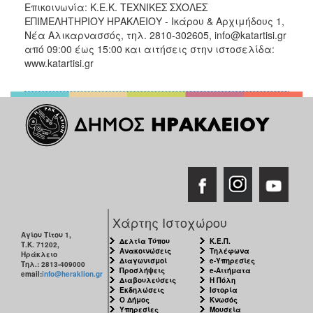
Επικοινωνία: Κ.Ε.Κ. ΤΕΧΝΙΚΕΣ ΣΧΟΛΕΣ
ΕΠΙΜΕΛΗΤΗΡΙΟΥ ΗΡΑΚΛΕΙΟΥ - Ικάρου & Αρχιμήδους 1,
Νέα Αλικαρνασσός, τηλ. 2810-302605, info@katartisi.gr
από 09:00 έως 15:00 και αιτήσεις στην ιστοσελίδα:
www.katartisi.gr
Χάρτης Ιστοχώρου
Αγίου Τίτου 1,
Δελτία Τύπου
Κ.Ε.Π.
Τ.Κ. 71202,
Ανακοινώσεις
Τηλέφωνα
Ηράκλειο
Διαγωνισμοί
e-Υπηρεσίες
Τηλ.: 2813-409000
Προσλήψεις
e-Αιτήματα
email:
info@heraklion.gr
Διαβουλεύσεις
Η Πόλη
Εκδηλώσεις
Ιστορία
Ο Δήμος
Κνωσός
Υπηρεσίες
Μουσεία