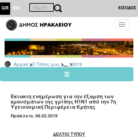
GR
EN
ΕΙΣΟΔΟΣ
Ο
Toggle
ΤΟΠΟΣ
navigati
ΜΑΣ
Ανακοινώσεις
Αρχείο
2026
...
Αρχική
Ο Τόπος μας
2019
2025
2024
2023
Έκτακτη ενημέρωση για την έξαρση των
2022
κρουσμάτων της γρίπης Η1Ν1 από την 7η
Υγειονομική Περιφέρεια Κρήτης
2021
Ηράκλειο, 06.02.2019
2020
2019
ΔΕΛΤΙΟ ΤΥΠΟΥ
2018