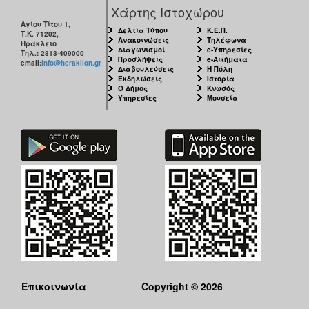
Χάρτης Ιστοχώρου
Αγίου Τίτου 1,
Δελτία Τύπου
Κ.Ε.Π.
Τ.Κ. 71202,
Ανακοινώσεις
Τηλέφωνα
Ηράκλειο
Διαγωνισμοί
e-Υπηρεσίες
Τηλ.: 2813-409000
Προσλήψεις
e-Αιτήματα
email:
info@heraklion.gr
Διαβουλεύσεις
Η Πόλη
Εκδηλώσεις
Ιστορία
Ο Δήμος
Κνωσός
Υπηρεσίες
Μουσεία
Επικοινωνία
Copyright © 2026