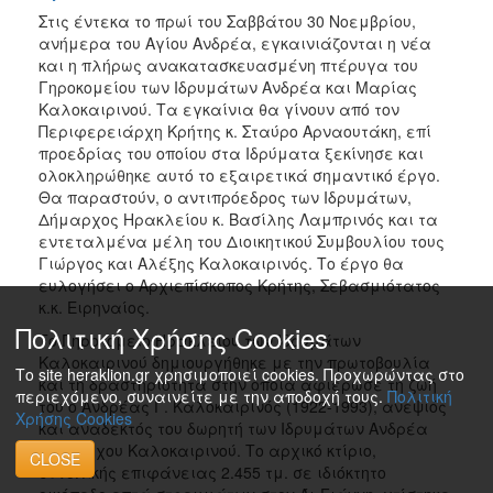
Στις έντεκα το πρωί του Σαββάτου 30 Νοεμβρίου,
ανήμερα του Αγίου Ανδρέα, εγκαινιάζονται η νέα
και η πλήρως ανακατασκευασμένη πτέρυγα του
Γηροκομείου των Ιδρυμάτων Ανδρέα και Μαρίας
Καλοκαιρινού. Τα εγκαίνια θα γίνουν από τον
Περιφερειάρχη Κρήτης κ. Σταύρο Αρναουτάκη, επί
προεδρίας του οποίου στα Ιδρύματα ξεκίνησε και
ολοκληρώθηκε αυτό το εξαιρετικά σημαντικό έργο.
Θα παραστούν, ο αντιπρόεδρος των Ιδρυμάτων,
Δήμαρχος Ηρακλείου κ. Βασίλης Λαμπρινός και τα
εντεταλμένα μέλη του Διοικητικού Συμβουλίου τους
Γιώργος και Αλέξης Καλοκαιρινός. Το έργο θα
ευλογήσει ο Αρχιεπίσκοπος Κρήτης, Σεβασμιότατος
κ.κ. Ειρηναίος.
Πολιτική Χρήσης Cookies
Το Γηροκομείο Ηρακλείου των Ιδρυμάτων
Καλοκαιρινού δημιουργήθηκε με την πρωτοβουλία
Το site heraklion.gr χρησιμοποιεί cookies. Προχωρώντας στο
και τη δραστηριότητα στην οποία αφιέρωσε τη ζωή
περιεχόμενο, συναινείτε με την αποδοχή τους.
Πολιτική
του ο Ανδρέας Γ. Καλοκαιρινός (1922-1993), ανεψιός
Χρήσης Cookies
και αναδεκτός του δωρητή των Ιδρυμάτων Ανδρέα
Λυσιμάχου Καλοκαιρινού. Το αρχικό κτίριο,
CLOSE
συνολικής επιφάνειας 2.455 τμ. σε ιδιόκτητο