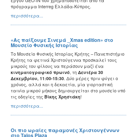
έργου GEO-IN που χρηματοδοτείται από τα
πρόγραμμα Interreg Ελλάδα-Κύπρος.
περισσότερα...
«Ας παίξουμε Σινεμά _Xmas edition» στο
Μουσείο Φυσικής Ιστορίας
Το Μουσείο Φυσικής Ιστορίας Κρήτης – Πανεπιστήμιο
Κρήτης τα φετινά Χριστούγεννα προσκαλεί τους
μικρούς του φίλους να περάσουν μαζί ένα
κινηματογραφικό πρωινό
, τη
Δευτέρα 30
Δεκεμβρίου, 11:00-15:30
. Δύο μέρες πριν φύγει ο
χρόνος, αλλά και η δεκαετία, μία γιορταστική
ταινία μικρού μήκους δημιουργείται στο μουσείο υπό
τις οδηγίες της
Βίκης Χρηστάκη
!
περισσότερα...
Οι πιο ωραίες παραμονές Χριστουγέννων
στο Talos Plaza