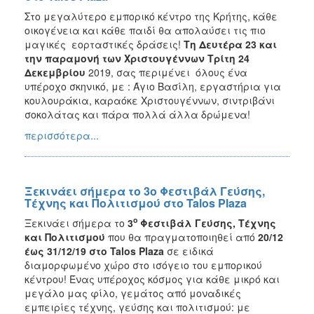
Στο μεγαλύτερο εμπορικό κέντρο της Κρήτης, κάθε
οικογένεια και κάθε παιδί θα απολαύσει τις πιο
μαγικές εορταστικές δράσεις!
Τη Δευτέρα 23 και
την παραμονή των Χριστουγέννων Τρίτη 24
Δεκεμβρίου
2019, σας περιμένει όλους ένα
υπέροχο σκηνικό, με : Άγιο Βασίλη, εργαστήρια για
κουλουράκια, καραόκε Χριστουγέννων, σιντριβάνι
σοκολάτας και πάρα πολλά άλλα δρώμενα!
περισσότερα...
Ξεκινάει σήμερα το 3ο Φεστιβάλ Γεύσης,
Τέχνης και Πολιτισμού στο Talos Plaza
ο
Ξεκινάει σήμερα το
3
Φεστιβάλ Γεύσης, Τέχνης
και Πολιτισμού
που θα πραγματοποιηθεί από
20/12
έως 31/12/19
στο Talos Plaza
σε ειδικά
διαμορφωμένο χώρο στο ισόγειο του εμπορικού
κέντρου! Ένας υπέροχος κόσμος για κάθε μικρό και
μεγάλο μας φίλο, γεμάτος από μοναδικές
εμπειρίες τέχνης, γεύσης και πολιτισμού: με