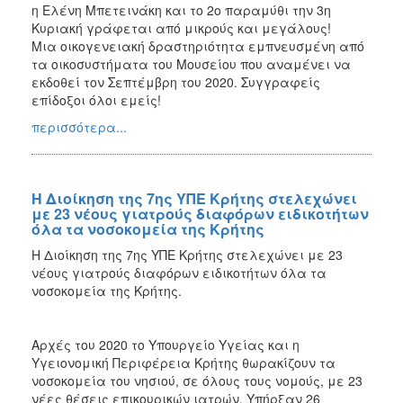
η Ελένη Μπετεινάκη και το 2ο παραμύθι την 3η
2017
Κυριακή γράφεται από μικρούς και μεγάλους!
Μια οικογενειακή δραστηριότητα εμπνευσμένη από
2016
τα οικοσυστήματα του Μουσείου που αναμένει να
2015
εκδοθεί τον Σεπτέμβρη του 2020. Συγγραφείς
επίδοξοι όλοι εμείς!
2012
περισσότερα...
2011
Η Διοίκηση της 7ης ΥΠΕ Κρήτης στελεχώνει
με 23 νέους γιατρούς διαφόρων ειδικοτήτων
Ο
όλα τα νοσοκομεία της Κρήτης
ΔΗΜΟΣ
Η Διοίκηση της 7ης ΥΠΕ Κρήτης στελεχώνει με 23
νέους γιατρούς διαφόρων ειδικοτήτων όλα τα
ΠΟΛΙΤΙΣΜΟΣ
νοσοκομεία της Κρήτης.
ΑΝΘΕΚΤΙΚΗ
ΠΟΛΗ
Αρχές του 2020 το Υπουργείο Υγείας και η
Υγειονομική Περιφέρεια Κρήτης θωρακίζουν τα
νοσοκομεία του νησιού, σε όλους τους νομούς, με 23
νέες θέσεις επικουρικών ιατρών. Υπήρξαν 26