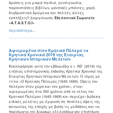
δράσεις για μικρά παιδιά, γευσιγνωσία,
παρουσιάσεις βιβλίων, μουσικές μπάντες, χορό,
διαδραστικά δρώμενα και πολλές άλλες
εκπλήξεις!! Διοργάνωση:
Εθελοντικό Σωματείο
«Α.Τ.Α.Χ.Τ.Ο.Ι»
περισσότερα...
Αφιερωμένα στον Κρητικό Πόλεμο τα
Κρητικά Χρονικά 2019 της Εταιρίας
Κρητικών Ιστορικών Μελετών
Κυκλοφόρησε αυτή την εβδομάδα ο τ. ΛΘ΄ (2019) της
ετήσιας επιστημονικής έκδοσης
Κρητικά Χρονικά
της
Εταιρίας Κρητικών Ιστορικών Μελετών. Ο τόμος με
τίτλο «Ο Κρητικός Πόλεμος (1645-1669). Όψεις του
πολέμου στον χώρο και τον χρόνο», είναι
αφιερωμένος στα 350 χρόνια από το τέλος του
Κρητικού Πολέμου (1645-1669) και περιέχει δώδεκα
ειδικές μελέτες με έμφαση σε ποικίλες όψεις της
κοινωνίας της εποχής με βάση τις μεθόδους και τα
πορίσματα της διαρκώς εξελισσόμενης επιστήμης