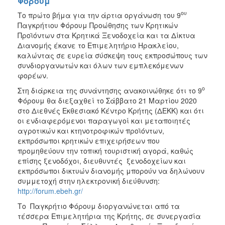
Φόρουμ
ου
Το πρώτο βήμα για την άρτια οργάνωση του 9
Παγκρήτιου Φόρουμ Προώθησης των Κρητικών
Προϊόντων στα Κρητικά Ξενοδοχεία και τα Δίκτυα
Διανομής έκανε το Επιμελητήριο Ηρακλείου,
καλώντας σε ευρεία σύσκεψη τους εκπροσώπους των
συνδιοργανωτών και όλων των εμπλεκόμενων
φορέων.
ο
Στη διάρκεια της συνάντησης ανακοινώθηκε ότι το 9
Φόρουμ θα διεξαχθεί το Σάββατο 21 Μαρτίου 2020
στο Διεθνές Εκθεσιακό Κέντρο Κρήτης (ΔΕΚΚ) και ότι
οι ενδιαφερόμενοι παραγωγοί και μεταποιητές
αγροτικών και κτηνοτροφικών προϊόντων,
εκπρόσωποι κρητικών επιχειρήσεων που
προμηθεύουν την τοπική τουριστική αγορά, καθώς
επίσης ξενοδόχοι, διευθυντές ξενοδοχείων και
εκπρόσωποι δικτυών διανομής μπορούν να δηλώνουν
συμμετοχή στην ηλεκτρονική διεύθυνση:
http://forum.ebeh.gr/
Το Παγκρήτιο Φόρουμ διοργανώνεται από τα
τέσσερα Επιμελητήρια της Κρήτης, σε συνεργασία