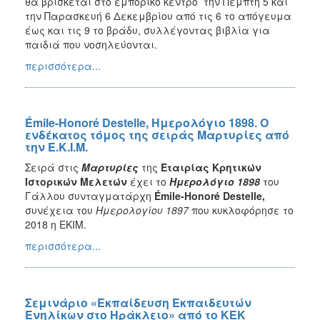
θα βρίσκεται στο εμπορικό κέντρο την Πέμπτη 5 και
την Παρασκευή 6 Δεκεμβρίου από τις 6 το απόγευμα
έως και τις 9 το βράδυ, συλλέγοντας βιβλία για
παιδιά που νοσηλεύονται.
περισσότερα...
Émile-Honoré Destelle, Ημερολόγιο 1898. Ο
ενδέκατος τόμος της σειράς Μαρτυρίες από
την Ε.Κ.Ι.Μ.
Σειρά στις
Μαρτυρίες
της
Εταιρίας Κρητικών
Ιστορικών Μελετών
έχει το
Ημερολόγιο 1898
του
Γάλλου συνταγματάρχη
Émile-Honoré Destelle,
συνέχεια του
Ημερολογίου 1897
που κυκλοφόρησε το
2018 η ΕΚΙΜ.
περισσότερα...
Σεμινάριο «Εκπαίδευση Εκπαιδευτών
Ενηλίκων στο Ηράκλειο» από το ΚΕΚ