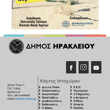
Χάρτης Ιστοχώρου
Αγίου Τίτου 1,
Δελτία Τύπου
Κ.Ε.Π.
Τ.Κ. 71202,
Ανακοινώσεις
Τηλέφωνα
Ηράκλειο
Διαγωνισμοί
e-Υπηρεσίες
Τηλ.: 2813-409000
Προσλήψεις
e-Αιτήματα
email:
info@heraklion.gr
Διαβουλεύσεις
Η Πόλη
Εκδηλώσεις
Ιστορία
Ο Δήμος
Κνωσός