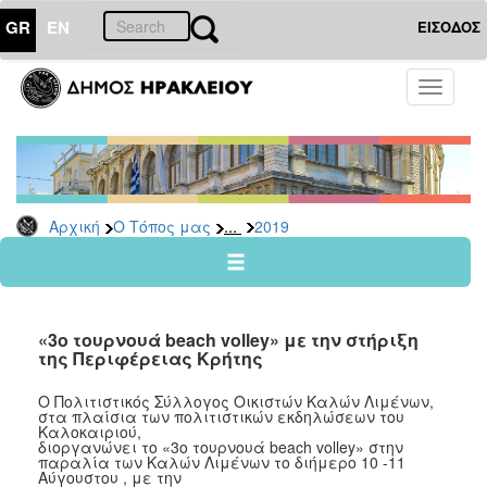
GR
EN
ΕΙΣΟΔΟΣ
Ο
Toggle
ΤΟΠΟΣ
navigati
ΜΑΣ
Ανακοινώσεις
Αρχείο
2026
...
Αρχική
Ο Τόπος μας
2019
2025
2024
2023
«3ο τουρνουά beach volley» με την στήριξη
2022
της Περιφέρειας Κρήτης
2021
Ο Πολιτιστικός Σύλλογος Οικιστών Καλών Λιμένων,
στα πλαίσια των πολιτιστικών εκδηλώσεων του
2020
Καλοκαιριού,
διοργανώνει το «3ο τουρνουά beach volley» στην
2019
παραλία των Καλών Λιμένων το διήμερο 10 -11
Αύγουστου , με την
2018