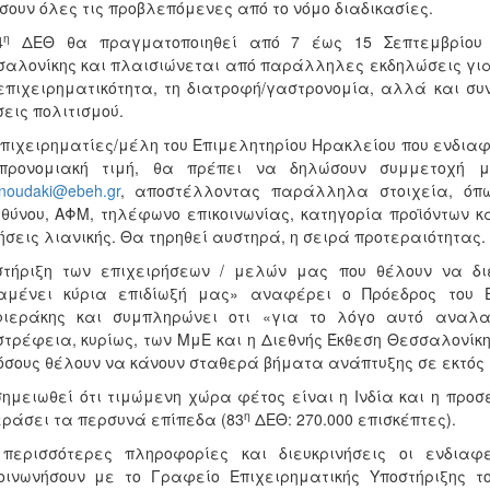
σουν όλες τις προβλεπόμενες από το νόμο διαδικασίες.
η
4
ΔΕΘ θα πραγματοποιηθεί από 7 έως 15 Σεπτεμβρίου 2
αλονίκης και πλαισιώνεται από παράλληλες εκδηλώσεις για 
επιχειρηματικότητα, τη διατροφή/γαστρονομία, αλλά και σ
εις πολιτισμού.
πιχειρηματίες/μέλη του Επιμελητηρίου Ηρακλείου που ενδιαφ
προνομιακή τιμή, θα πρέπει να δηλώσουν συμμετοχή μέχ
anoudaki@ebeh.gr
, αποστέλλοντας παράλληλα στοιχεία, όπω
θύνου, ΑΦΜ, τηλέφωνο επικοινωνίας, κατηγορία προϊόντων κ
σεις λιανικής. Θα τηρηθεί αυστηρά, η σειρά προτεραιότητας.
τήριξη των επιχειρήσεων / μελών μας που θέλουν να διε
αμένει κύρια επιδίωξή μας» αναφέρει ο Πρόεδρος του Ε
φιεράκης και συμπληρώνει οτι «για το λόγο αυτό αναλα
τρέφεια, κυρίως, των ΜμΕ και η Διεθνής Έκθεση Θεσσαλονίκ
όσους θέλουν να κάνουν σταθερά βήματα ανάπτυξης σε εκτός 
ημειωθεί ότι τιμώμενη χώρα φέτος είναι η Ινδία και η προ
η
ράσει τα περσυνά επίπεδα (83
ΔΕΘ: 270.000 επισκέπτες).
 περισσότερες πληροφορίες και διευκρινήσεις οι ενδιαφ
οινωνήσουν με το Γραφείο Επιχειρηματικής Υποστήριξης τ