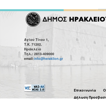
Αγίου Τίτου 1,
Τ.Κ. 71202,
Ηράκλειο
Τηλ.: 2813-409000
email:
info@heraklion.gr
Επικοινωνία
Ό
Δήλωση Προσβασ