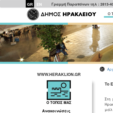
GR
EN
Γραμμή Παραπόνων τηλ : 2813-4
Ο 
Αρχ
WWW.HERAKLION.GR
To 
Στη 
Ο ΤΟΠΟΣ ΜΑΣ
Ηρακ
μάλι
Ανακοινώσεις