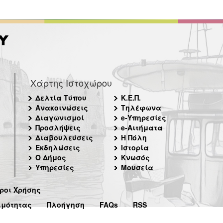
Χάρτης Ιστοχώρου
Δελτία Τύπου
Κ.Ε.Π.
Ανακοινώσεις
Τηλέφωνα
Διαγωνισμοί
e-Υπηρεσίες
Προσλήψεις
e-Αιτήματα
Διαβουλεύσεις
Η Πόλη
Εκδηλώσεις
Ιστορία
Ο Δήμος
Κνωσός
Υπηρεσίες
Μουσεία
ροι Χρήσης
ιμότητας
Πλοήγηση
FAQs
RSS