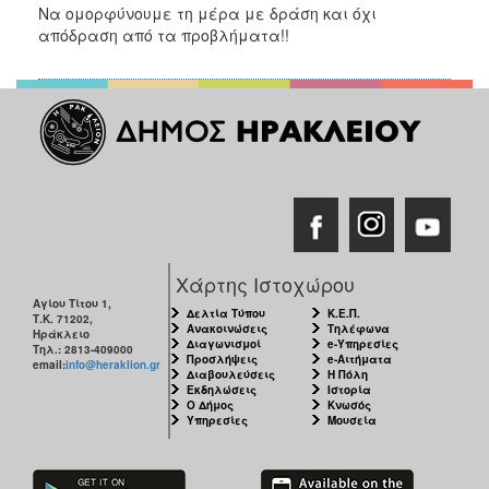
Να ομορφύνουμε τη μέρα με δράση και όχι
απόδραση από τα προβλήματα!!
Χάρτης Ιστοχώρου
Αγίου Τίτου 1,
Δελτία Τύπου
Κ.Ε.Π.
Τ.Κ. 71202,
Ανακοινώσεις
Τηλέφωνα
Ηράκλειο
Διαγωνισμοί
e-Υπηρεσίες
Τηλ.: 2813-409000
Προσλήψεις
e-Αιτήματα
email:
info@heraklion.gr
Διαβουλεύσεις
Η Πόλη
Εκδηλώσεις
Ιστορία
Ο Δήμος
Κνωσός
Υπηρεσίες
Μουσεία