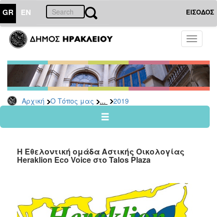
GR
EN
ΕΙΣΟΔΟΣ
Ο
Toggle
ΤΟΠΟΣ
navigati
ΜΑΣ
Ανακοινώσεις
Αρχείο
2026
...
Αρχική
Ο Τόπος μας
2019
2025
2024
2023
H Eθελοντική ομάδα Αστικής Οικολογίας
2022
Heraklion Eco Voice στο Talos Plaza
2021
2020
2019
2018