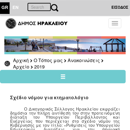
GR
EN
ΕΙΣΟΔΟΣ
Ο
Toggle
ΤΟΠΟΣ
navigati
ΜΑΣ
Ανακοινώσεις
Αρχείο
2026
Αρχική
Ο Τόπος μας
Ανακοινώσεις
Αρχείο
2019
2025
2024
2023
2022
Σχέδιο νόμου για κτηματολόγιο
2021
Ο Δικηγορικός Σύλλογος Ηρακλείου εκφράζει
2020
δημόσια την πλήρη αντίθεση του στην προτεινόμενη
διάταξη του Υπουργείου Περιβάλλοντος και
2019
Ενέργειας που περιέχεται στο σχέδιο νόμου της
Κυβέρνησης με τον τίτλο: «Ρυθμίσεις του Υπουργείου
2018
Εσωτερικών, διατάξεις για την ψηφιακή