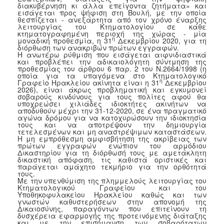
διακυβέρνηση κι άλλα επείγοντα ζητήματα» και
εισάγεται προς ψήφιση στη Βουλή, με την οποία
2017
θεσπίζεται - ανεξάρτητα από τον χρόνο έναρξης
λειτουργίας του Κτηματολογίου σε κάθε
2016
κτηματογραφημένη περιοχή της χώρας - μία
η
μοναδική προθεσμία, η 31
Δεκεμβρίου 2020, για τη
2015
διόρθωση των ανακριβών πρώτων εγγραφών.
Η ανωτέρω ρύθμιση που εισάγεται αιφνιδιαστικά
2012
και προβλέπει την αδικαιολόγητη σύντμηση της
προθεσμίας του άρθρου 6 παρ. 2 του Ν.2664/1998 (η
2011
οποία για τα υπαγόμενα στο Κτηματολογικό
η
Γραφείο Ηρακλείου ακίνητα είναι η 31
Δεκεμβρίου
2026), είναι άκρως προβληματική και εγκυμονεί
σοβαρούς κινδύνους για τους πολίτες αφού θα
υποχρεώσει χιλιάδες ιδιοκτήτες ακινήτων να
αποδυθούν μέχρι την 31-12-2020, σε ένα πραγματικό
αγώνα δρόμου για να κατοχυρώσουν την ιδιοκτησία
Ο
τους και να αποτρέψουν την δημιουργία
ΔΗΜΟΣ
τετελεσμένων και μη αναστρέψιμων καταστάσεων.
Η μη εμπρόθεσμη αμφισβήτηση της ακρίβειας των
πρώτων εγγραφών ενώπιον του αρμόδιου
ΠΟΛΙΤΙΣΜΟΣ
Δικαστηρίου για τη διόρθωσή τους με αμετάκλητη
δικαστική απόφαση, τις καθιστά οριστικές και
παράγεται αμάχητο τεκμήριο για την ορθότητά
τους.
ΑΝΘΕΚΤΙΚΗ
Με την υπενθύμιση της πλημμελούς λειτουργίας του
ΠΟΛΗ
Κτηματολογικού Γραφείου και του
Υποθηκοφυλακείου Ηρακλείου καθώς και των
γνωστών καθυστερήσεων στην απονομή της
Δικαιοσύνης, παραγόντων που επιτείνουν τη
δυσχέρεια εφαρμογής της προτεινόμενης διάταξης
και με την επισήμανση των σοβαρότατων