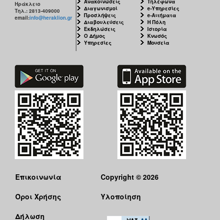
Ανακοινώσεις
Τηλέφωνα
Ηράκλειο
Διαγωνισμοί
e-Υπηρεσίες
Τηλ.: 2813-409000
Προσλήψεις
e-Αιτήματα
email:
info@heraklion.gr
Διαβουλεύσεις
Η Πόλη
Εκδηλώσεις
Ιστορία
Ο Δήμος
Κνωσός
Υπηρεσίες
Μουσεία
Επικοινωνία
Copyright © 2026
Όροι Χρήσης
Υλοποίηση
Δήλωση