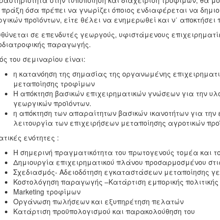
ραστηριότητα στην τυποποίηση και διαχείριση τροφίμων, θα μο
 πράξη όσα πρέπει να γνωρίζει όποιος ενδιαφέρεται να δημιο
γικών προϊόντων, είτε θέλει να ενημερωθεί και ν΄ αποκτήσει
θύνεται σε επενδυτές γεωργούς, υφιστάμενους επιχειρηματίε
οδιατροφικής παραγωγής.
ός του σεμιναρίου είναι:
η κατανόηση της σημασίας της οργανωμένης επιχειρηματι
μεταποίησης τροφίμων
Η απόκτηση βασικών επιχειρηματικών γνώσεων για την υλ
γεωργικών προϊόντων.
η απόκτηση των απαραίτητων βασικών ικανοτήτων για την
λειτουργία των επιχειρήσεων μεταποίησης αγροτικών προ
τικές ενότητες :
Η σημερινή πραγματικότητα του πρωτογενούς τομέα και τ
Δημιουργία επιχειρηματικού πλάνου προσαρμοσμένου στι
Σχεδιασμός- Αδειοδότηση εγκαταστάσεων μεταποίησης γε
Κοστολόγηση παραγωγής –Κατάρτιση εμπορικής πολιτικής
Marketing τροφίμων
Οργάνωση πωλήσεων και εξυπηρέτηση πελατών
Κατάρτιση προϋπολογισμού και παρακολούθηση του