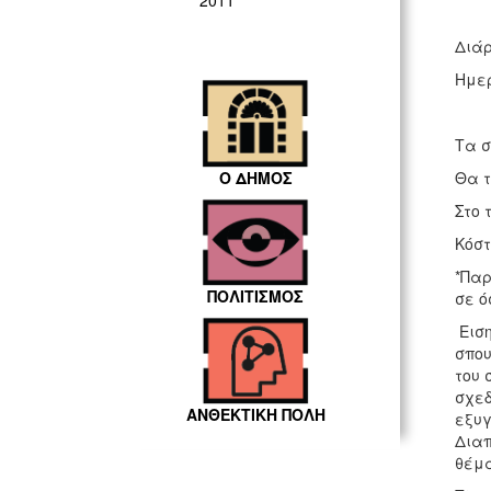
2011
Διάρ
Ημερ
Τα σ
Ο ΔΗΜΟΣ
Θα τ
Στο 
Κόστ
*Παρ
ΠΟΛΙΤΙΣΜΟΣ
σε ό
Ειση
σπου
του 
σχεδ
ΑΝΘΕΚΤΙΚΗ ΠΟΛΗ
εξυγ
Διαπ
θέμα