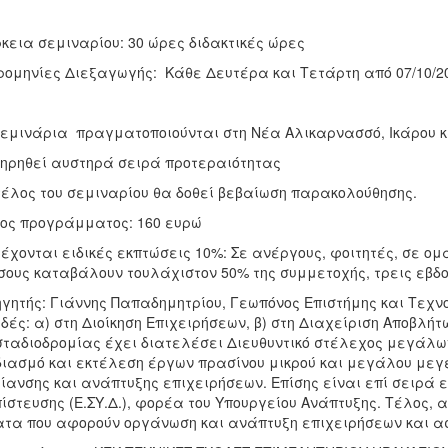
κεια σεμιναρίου: 30 ώρες διδακτικές ώρες
ομηνίες Διεξαγωγής: Κάθε Δευτέρα και Τετάρτη από 07/10/201
εμινάρια πραγματοποιούνται στη Νέα Αλικαρνασσό, Ικάρου κ
ηρηθεί αυστηρά σειρά προτεραιότητας
τέλος του σεμιναρίου θα δοθεί βεβαίωση παρακολούθησης.
ος προγράμματος: 160 ευρώ
έχονται ειδικές εκπτώσεις 10%: Σε ανέργους, φοιτητές, σε ο
σους καταβάλουν τουλάχιστον 50% της συμμετοχής, τρεις εβδο
γητής: Γιάννης Παπαδημητρίου, Γεωπόνος Επιστήμης και Τεχ
δές: α) στη Διοίκηση Επιχειρήσεων, β) στη Διαχείριση Αποβλή
σταδιοδρομίας έχει διατελέσει Διευθυντικό στέλεχος μεγάλω
ιασμό και εκτέλεση έργων πρασίνου μικρού και μεγάλου μεγ
ίανσης και ανάπτυξης επιχειρήσεων. Επίσης είναι επί σειρά 
ίστευσης (Ε.ΣΥ.Δ.), φορέα του Υπουργείου Ανάπτυξης. Τέλος,
τα που αφορούν οργάνωση και ανάπτυξη επιχειρήσεων και 