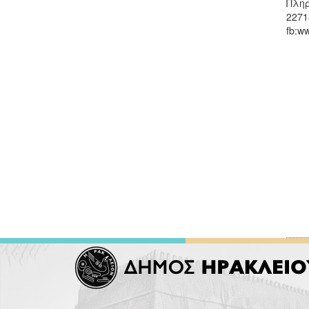
Πληρ
22718
fb:w