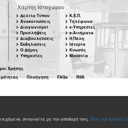
Χάρτης Ιστοχώρου
Δελτία Τύπου
Κ.Ε.Π.
Ανακοινώσεις
Τηλέφωνα
Διαγωνισμοί
e-Υπηρεσίες
Προσλήψεις
e-Αιτήματα
Διαβουλεύσεις
Η Πόλη
Εκδηλώσεις
Ιστορία
Ο Δήμος
Κνωσός
Υπηρεσίες
Μουσεία
ροι Χρήσης
ιμότητας
Πλοήγηση
FAQs
RSS
περιεχόμενο, συναινείτε με την αποδοχή τους.
Πολιτική Χρήσης C