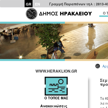
GR
EN
Γραμμή Παραπόνων τηλ : 2813-4
Ο 
Αρχ
WWW.HERAKLION.GR
Σεμ
προ
Ο ΤΟΠΟΣ ΜΑΣ
Το Κ
λειτ
Ανακοινώσεις