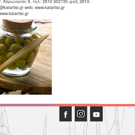
Κορωναίου 9, τηλ: 2810 302730 φαξ 2810-
katartisi.gr web: www.katartisi.gr
w.katartisi.gr