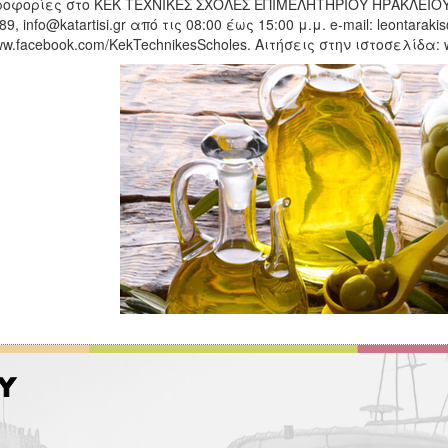
οφορίες στο ΚΕΚ ΤΕΧΝΙΚΕΣ ΣΧΟΛΕΣ ΕΠΙΜΕΛΗΤΗΡΙΟΥ ΗΡΑΚΛΕΙΟΥ, 
9, info@katartisi.gr από τις 08:00 έως 15:00 μ.μ. e-mail: leontarakis@
ww.facebook.com/KekTechnikesScholes. Αιτήσεις στην ιστοσελίδα: ww