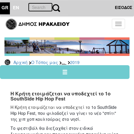
GR
EN
ΕΙΣΟΔΟΣ
Ο
Toggle
ΤΟΠΟΣ
navigati
ΜΑΣ
Ανακοινώσεις
Αρχείο
2026
...
Αρχική
Ο Τόπος μας
2019
2025
2024
2023
Η Κρήτη ετοιμάζεται να υποδεχτεί το 1ο
2022
SouthSide Hip Hop Fest
2021
Η Κρήτη ετοιμάζεται να υποδεχτεί το
 1ο SouthSide 
Hip Hop Fest, που φιλοδοξεί να γίνει το νέο "σπίτι" 
2020
της χιπ χοπ κουλτούρας στο νησί. 
2019
Το φεστιβάλ θα διεξαχθεί στον ειδικά 
2018
διαμορφωμένο και περιφραγμένο προαύλιο χώρο 