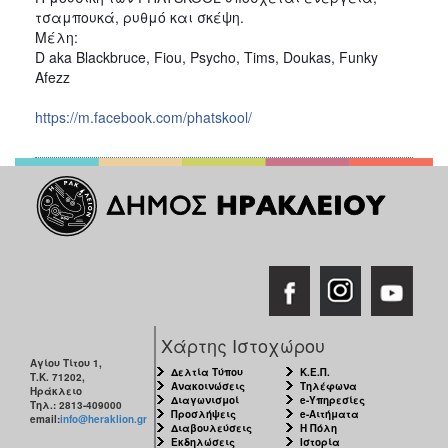
τσαμπουκά, ρυθμό και σκέψη. 
Μέλη: 
D aka Blackbruce, Fiou, Psycho, Tims, Doukas, Funky 
Afezz
https://m.facebook.com/phatskool/
Χάρτης Ιστοχώρου
Αγίου Τίτου 1,
Δελτία Τύπου
Κ.Ε.Π.
Τ.Κ. 71202,
Ανακοινώσεις
Τηλέφωνα
Ηράκλειο
Διαγωνισμοί
e-Υπηρεσίες
Τηλ.: 2813-409000
Προσλήψεις
e-Αιτήματα
email:
info@heraklion.gr
Διαβουλεύσεις
Η Πόλη
Εκδηλώσεις
Ιστορία