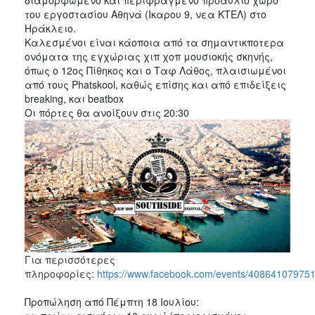
του εργοστασίου Αθηνά (Ικαρου 9, νεα ΚΤΕΛ) στο 
2017
Ηράκλειο.  
2016
Καλεσμένοι είναι κάοποια από τα σημαντικποτερα 
ονόματα της εγχώριας χιπ χοπ μουσιοκής σκηνής, 
2015
όπως ο 
12ος Πίθηκος και ο Ταφ Λάθος, πλαισιωμένοι 
2012
από τους Phatskool, καθώς επίσης και από επιδείξεις 
breaking, και beatbox
2011
Οι πόρτες θα ανοίξουν στις 20:30
Ο
ΔΗΜΟΣ
ΠΟΛΙΤΙΣΜΟΣ
ΑΝΘΕΚΤΙΚΗ
ΠΟΛΗ
Για περισσότερες
πληροφορίες:
https://www.facebook.com/events/40864107975
Προπώληση από Πέμπτη 18 Ιουλίου: 