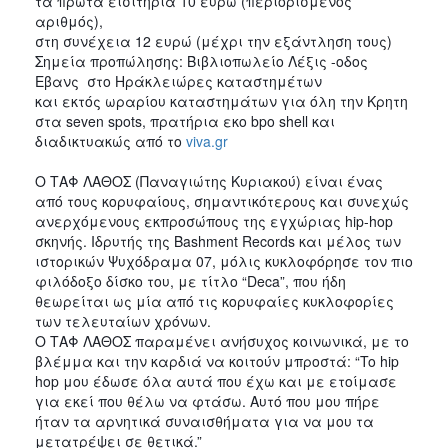
τα πρώτα εισιτήρια 10 ευρώ (περιορισμένος 
αριθμός), 
στη συνέχεια 12 ευρώ (μέχρι την εξάντληση τους)
Σημεία προπώλησης: Βιβλιοπωλείο Λέξις -οδος 
Εβανς  στο Ηράκλειώρες καταστημέτων
και εκτός ωραρίου καταστημάτων για όλη την Κρητη 
στα seven spots, πρατήρια εκο bpo shell και 
διαδικτυακώς από το 
viva.gr
Ο ΤΑΦ ΛΑΘΟΣ (Παναγιώτης Κυριακού) είναι ένας 
από τους κορυφαίους, σημαντικότερους και συνεχώς 
ανερχόμενους εκπροσώπους της εγχώριας hip-hop 
σκηνής. Iδρυτής της Bashment Records και μέλος των 
ιστορικών Ψυχόδραμα 07, μόλις κυκλοφόρησε τον πιο 
φιλόδοξο δίσκο του, με τίτλο “Deca”, που ήδη 
θεωρείται ως μία από τις κορυφαίες κυκλοφορίες 
των τελευταίων χρόνων.
Ο ΤΑΦ ΛΑΘΟΣ παραμένει ανήσυχος κοινωνικά, με το 
βλέμμα και την καρδιά να κοιτούν μπροστά: “To hip 
hop μου έδωσε όλα αυτά που έχω και με ετοίμασε 
για εκεί που θέλω να φτάσω. Αυτό που μου πήρε 
ήταν τα αρνητικά συναισθήματα για να μου τα 
μετατρέψει σε θετικά.”