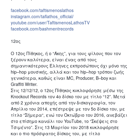
facebook.com/taftismenoslathos
instagram.com/taflathos_official/
youtube.com/user/TaftismenosLathosTV
facebook.com/bashmentrecords
12ος 
Ο 12ος Πίθηκος, ή ο “Άκης”, για τους φίλους που τον 
ξέρουν καλύτερα, είναι ένας από τους 
σημαντικότερους Έλληνες εκπροσώπους όχι μόνο της 
hip–hop μουσικής, αλλά και του hip–hop τρόπου ζωής 
γενικότερα, καθώς είναι MC, Producer, B–boy και 
Graffiti Writer.
Στις 12/12/12, ο 12ος Πίθηκος κυκλοφόρησε μέσω της 
Knockout Records τον 4ο δίσκο του με τίτλο “12”. Μετά 
από 2 χρόνια αποχής από την δισκογραφία, τον 
Απρίλιο του 2014, επέστρεψε με τον 5ο δίσκο του, με 
τίτλο “Σήμερα“, ενώ τον Οκτώβριο του 2016, ανεβάζει 
στο επίσημο κανάλι του YouΤube, το “Σκέψεις στο 
Τσιμέντο”. Στις 13 Μαρτίου του 2018 κυκλοφόρησε 
και ο πιο πρόσφατος δίσκος του, με τίτλο 