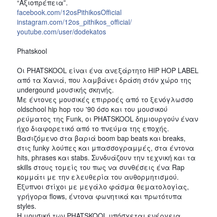
“Αξιοπρέπεια”.
facebook.com/12osPithikosOfficial
instagram.com/12os_pithikos_official/
youtube.com/user/dodekatos
Phatskool
Oι PHATSKOOL είναι ένα ανεξάρτητο HIP HOP LABEL 
από τα Χανιά, που λαμβάνει δράση στόν χώρο της 
undergound μουσικής σκηνής.
Με έντονες μουσικές επιρροές από το ξενόγλωσσο 
oldschool hip hop του '90 όσο και του μουσικού 
ρεύματος της Funk, οι PHATSKOOL δημιουργούν έναν 
ήχο διαφορετικό από το πνεύμα της εποχής.
Βασιζόμενο στα βαριά boom bap beats και breaks, 
στις funky λούπες και μπασσογραμμές, στα έντονα 
hits, phrases και stabs. Συνδυάζουν την τεχνική και τα 
skills στους τομείς του πως να συνθέσεις ένα Rap 
κομμάτι με την ελευθερία του αυθορμητισμού. 
Έξυπνοι στίχοι με μεγάλο φάσμα θεματολογίας, 
γρήγορα flows, έντονα φωνητικά και πρωτότυπα 
styles.
Η μουσική των PHATSKOOL υπόσχεται ενέργεια, 