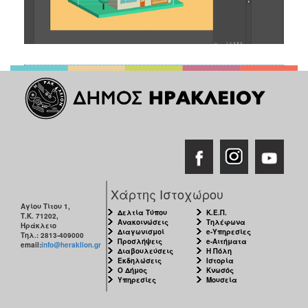
Χάρτης Ιστοχώρου
Αγίου Τίτου 1,
Δελτία Τύπου
Κ.Ε.Π.
Τ.Κ. 71202,
Ανακοινώσεις
Τηλέφωνα
Ηράκλειο
Διαγωνισμοί
e-Υπηρεσίες
Τηλ.: 2813-409000
Προσλήψεις
e-Αιτήματα
email:
info@heraklion.gr
Διαβουλεύσεις
Η Πόλη
Εκδηλώσεις
Ιστορία
Ο Δήμος
Κνωσός
Υπηρεσίες
Μουσεία