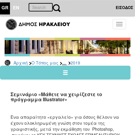
GR
EN
ΕΙΣΟΔΟΣ
Ο
Toggle
ΤΟΠΟΣ
navigati
ΜΑΣ
Ανακοινώσεις
Αρχείο
2026
...
Αρχική
Ο Τόπος μας
2019
2025
2024
2023
Σεμινάριο «Μάθετε να χειρίζεστε το
2022
πρόγραμμα Illustrator»
2021
2020
Ένα απαραίτητο «εργαλείο» για όσους θέλουν να
έχουν ολοκληρωμένη γνώση στον τομέα της
2019
γραφιστικής, μετά την εκμάθηση του Photoshop,
2018
παρέχει το ΚΕΚ ΤΕΧΝΙΚΕΣ ΣΧΟΛΕΣ ΕΠΙΜΕΛΗΤΗΡΙΟΥ