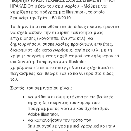
ΗΡΑΚΛΕΙΟΥ μέσω του σεμιναρίου «Μάθετε να
2017
χειρίζεστε το πρόγραμμα Illustrator», το οποίο
2016
ξεκινάει την Τρίτη 15/10/2019.
2015
Το σεμινάριο απευθύνεται σε όσους ενδιαφέρονται
να σχεδιάσουν την εταιρική ταυτότητα μιας
2012
επιχείρησης (λογότυπο, έντυπα κτλ), να
2011
δημιουργήσουν συσκευασίες προϊόντων, ετικέτες,
διαφημιστικές καταχωρήσεις, αφίσες κτλ. με τη
χρήση προγράμματος σχεδιασμού στον ηλεκτρονικό
υπολογιστή. Το πρόγραμμα Illustrator
χρησιμοποιείται από επαγγελματίες σχεδιαστές
Ο
παγκοσμίως και θεωρείται το καλύτερο στο είδος
ΔΗΜΟΣ
του.
Σκοπός του σεμιναρίου είναι:
ΠΟΛΙΤΙΣΜΟΣ
να μάθουν οι συμμετέχοντες τις βασικές
ΑΝΘΕΚΤΙΚΗ
αρχές λειτουργίας του κορυφαίου
ΠΟΛΗ
προγράμματος γραμμικού σχεδιασμού
Adobe Illustrator,
να κατανοήσουν τον τρόπο που
δημιουργούμε γραμμικά γραφικά και την