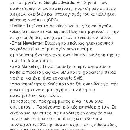
με το εργαλείο Google adwords. Επεξήγηση των
διαθέσιμων τύπων καμπάνιας, εύρεση των σωστών
λέξεων-κλειδιών και υπολογισμός του κατάλληλου
κόστους ανά κλικ (CPC).
•Twitter: Τι είναι τα hashtags και πως λειτουργούν.
•Google maps και Foursquare: Πως θα εμφανίσετε την
επιχείρηση σας στο χάρτη του παγκόσμιου ιστού.
•Email Newsletter: Έναρξη καμπάνιας ηλεκτρονικού
ταχυδρομείου. Δημιουργία newsletter με
εμπλουτισμένο περιεχόμενο html και σύνδεση της με
την ιστοσελίδα σας.
•SMS Marketing: Τι να προσέξετε πριν αγοράσετε
κάποια πακέτο μαζικών SMS και τι χαρακτηριστικά
πρέπει να έχει ένα εργαλείο SMS.
•Δραστηριότητες: Κάθε καταρτιζόμενος θα έχει την
δυνατότητα να δημιουργήσει την δική του
διαφημιστική καμπάνια.
Το κόστος του προγράμματος είναι 160€ ανά
συμμετοχή. *Παρέχονται ειδικές εκπτώσεις 10%: Σε
ανέργους, φοιτητές, σε ομαδικές εγγραφές άνω
των τριών ατόμων και σε όσους καταβάλουν
τουλάχιστον 50% της συμμετοχής, τρεις εβδομάδες
πριν από την έναρξη του σεμιναρίου.