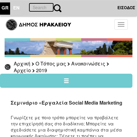
GR
EN
ΕΙΣΟΔΟΣ
Ο
Toggle
ΤΟΠΟΣ
navigati
ΜΑΣ
Ανακοινώσεις
Αρχείο
2026
Αρχική
Ο Τόπος μας
Ανακοινώσεις
Αρχείο
2019
2025
2024
2023
2022
Σεμινάριο «Εργαλεία Social Media Marketing
2021
Γνωρίζετε με ποιο τρόπο μπορείτε να προβάλετε
2020
την επιχείρησή σας στο διαδίκτυο; Μπορείτε να
2019
σχεδιάσετε μια διαφημιστική καμπάνια στα μέσα
κοινωνικής δικτύωσης; Ξέρετε τι πρέπει να
2018