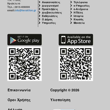
Τ.Κ. 71202,
Ανακοινώσεις
Τηλέφωνα
Ηράκλειο
Διαγωνισμοί
e-Υπηρεσίες
Τηλ.: 2813-409000
Προσλήψεις
e-Αιτήματα
email:
info@heraklion.gr
Διαβουλεύσεις
Η Πόλη
Εκδηλώσεις
Ιστορία
Ο Δήμος
Κνωσός
Υπηρεσίες
Μουσεία
Επικοινωνία
Copyright © 2026
Όροι Χρήσης
Υλοποίηση
Δήλωση