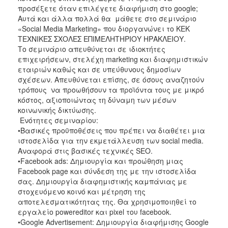
προσέξετε όταν επιλέγετε διαφήμιση στο google;
2017
Αυτά και άλλα πολλά θα μάθετε στο σεμινάριο
«Social Media Marketing» που διοργανώνει το ΚΕΚ
2016
ΤΕΧΝΙΚΕΣ ΣΧΟΛΕΣ ΕΠΙΜΕΛΗΤΗΡΙΟΥ ΗΡΑΚΛΕΙΟΥ.
2015
Το σεμινάριο απευθύνεται σε ιδιοκτήτες
επιχειρήσεων, στελέχη marketing και διαφημιστικών
2012
εταιριών καθώς και σε υπεύθυνους δημοσίων
2011
σχέσεων. Απευθύνεται επίσης, σε όσους αναζητούν
τρόπους να προωθήσουν τα προϊόντα τους με μικρό
κόστος, αξιοποιώντας τη δύναμη των μέσων
κοινωνικής δικτύωσης.
Ενότητες σεμιναρίου:
Ο
•Βασικές προϋποθέσεις που πρέπει να διαθέτει μια
ΔΗΜΟΣ
ιστοσελίδα για την εκμετάλλευση των social media.
Αναφορά στις βασικές τεχνικές SEO.
ΠΟΛΙΤΙΣΜΟΣ
•Facebook ads: Δημιουργία και προώθηση μιας
Facebook page και σύνδεση της με την ιστοσελίδα
ΑΝΘΕΚΤΙΚΗ
σας. Δημιουργία διαφημιστικής καμπάνιας με
ΠΟΛΗ
στοχευόμενο κοινό και μέτρηση της
αποτελεσματικότητας της. Θα χρησιμοποιηθεί το
εργαλείο powereditor και pixel του facebook.
•Google Advertisement: Δημιουργία διαφήμισης Google