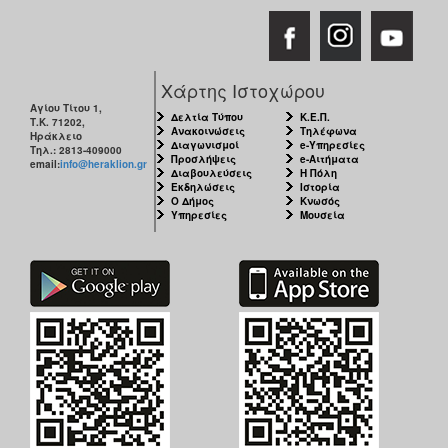
Χάρτης Ιστοχώρου
Αγίου Τίτου 1,
Δελτία Τύπου
Κ.Ε.Π.
Τ.Κ. 71202,
Ανακοινώσεις
Τηλέφωνα
Ηράκλειο
Διαγωνισμοί
e-Υπηρεσίες
Τηλ.: 2813-409000
Προσλήψεις
e-Αιτήματα
email:
info@heraklion.gr
Διαβουλεύσεις
Η Πόλη
Εκδηλώσεις
Ιστορία
Ο Δήμος
Κνωσός
Υπηρεσίες
Μουσεία