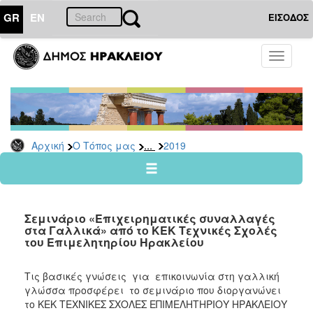
GR
EN
ΕΙΣΟΔΟΣ
Ο
Toggle
ΤΟΠΟΣ
navigati
ΜΑΣ
Ανακοινώσεις
Αρχείο
2026
...
Αρχική
Ο Τόπος μας
2019
2025
2024
2023
Σεμινάριο «Επιχειρηματικές συναλλαγές
2022
στα Γαλλικά» από το ΚΕΚ Τεχνικές Σχολές
του Επιμελητηρίου Ηρακλείου
2021
2020
Τις βασικές γνώσεις για επικοινωνία στη γαλλική
2019
γλώσσα προσφέρει το σεμινάριο που διοργανώνει
το ΚΕΚ ΤΕΧΝΙΚΕΣ ΣΧΟΛΕΣ ΕΠΙΜΕΛΗΤΗΡΙΟΥ ΗΡΑΚΛΕΙΟΥ
2018