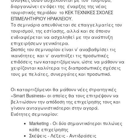
διοργανώνει εν όψει της έναρξης της νέας
2017
τουριστικής περιόδου το ΚΕΚ ΤΕΧΝΙΚΕΣ ΣΧΟΛΕΣ
2016
ΕΠΙΜΕΛΗΤΗΡΙΟΥ ΗΡΑΚΛΕΙΟΥ.
Το σεμινάριο απευθύνεται σε επαγγελματίες του
2015
τουρισμού, της εστίασης, αλλά και σε όποιον
2012
ενδιαφέρεται να ασχοληθεί με την ανάπτυξη
επιχειρήσεων γενικότερα.
2011
Σκοπός του σεμιναρίου είναι ν’ αναβαθμίσει τις
ικανότητες και ν΄ αναπτύξει τις προσωπικές
επιδόσεις των καταρτιζόμενων, ώστε να μάθουν να
χειρίζονται καλύτερα τις διαπροσωπικές σχέσεις
τους με πελάτες, συνεργάτες και προσωπικό.
Ο
ΔΗΜΟΣ
Οι καταρτιζόμενοι θα μάθουν νέες στρατηγικές
ΠΟΛΙΤΙΣΜΟΣ
«Smart Business» οι οποίες θα τους επιτρέψουν να
βελτιώσουν την απόδοση της επιχείρησης τους και
ΑΝΘΕΚΤΙΚΗ
γίνουν ανταγωνιστικότεροι στην αγορά.
ΠΟΛΗ
Ενότητες σεμιναρίου:
Marketing - Οι δύο σημαντικότεροι πυλώνες
κάθε επιχείρησης
Σκέψεις - Λέξεις - Αντιδράσεις