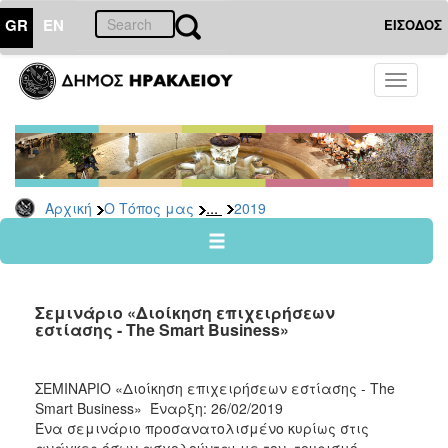
GR
EN
ΕΙΣΟΔΟΣ
Ο
Toggle
ΤΟΠΟΣ
navigati
ΜΑΣ
Ανακοινώσεις
Αρχείο
2026
...
Αρχική
Ο Τόπος μας
2019
2025
2024
2023
Σεμινάριο «Διοίκηση επιχειρήσεων
2022
εστίασης - The Smart Business»
2021
2020
ΣΕΜΙΝΑΡΙΟ «Διοίκηση επιχειρήσεων εστίασης - The
Smart Business» Έναρξη: 26/02/2019
2019
Ένα σεμινάριο προσανατολισμένο κυρίως στις
2018
ανάγκες όσων ασχολούνται με τον τουρισμό,