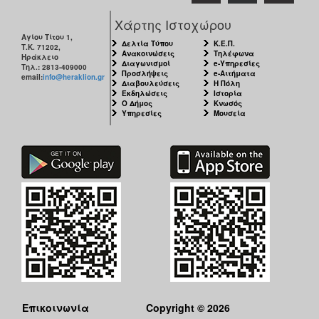
Χάρτης Ιστοχώρου
Αγίου Τίτου 1,
Δελτία Τύπου
Κ.Ε.Π.
Τ.Κ. 71202,
Ανακοινώσεις
Τηλέφωνα
Ηράκλειο
Διαγωνισμοί
e-Υπηρεσίες
Τηλ.: 2813-409000
Προσλήψεις
e-Αιτήματα
email:
info@heraklion.gr
Διαβουλεύσεις
Η Πόλη
Εκδηλώσεις
Ιστορία
Ο Δήμος
Κνωσός
Υπηρεσίες
Μουσεία
Επικοινωνία
Copyright © 2026