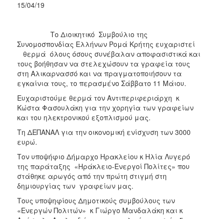
15/04/19
2017
2016
Το Διοικητικό Συμβούλιο της
2015
Συνομοσπονδίας Ελλήνων Ρομά Κρήτης ευχαριστεί
θερμά όλους όσους συνέβαλαν αποφασιστικά και
2012
τους βοήθησαν να στελεχώσουν τα γραφεία τους
2011
στη Αλικαρνασσό και να πραγματοποιήσουν τα
εγκαίνια τους, το περασμένο Σάββατο 11 Μάιου.
Ευχαριστούμε θερμά τον Αντιπεριφεριάρχη κ
Κώστα Φασουλάκη για την χορηγία των γραφείων
και του ηλεκτρονικού εξοπλισμού μας.
Ο
ΔΗΜΟΣ
Τη ΔΕΠΑΝΑΛ για την οικονομική ενίσχυση των 3000
ευρώ.
ΠΟΛΙΤΙΣΜΟΣ
Τον υποψήφιο Δήμαρχο Ηρακλείου κ Ηλία Λυγερό
της παράταξης «Ηράκλειο-Ενεργοί Πολίτες» που
ΑΝΘΕΚΤΙΚΗ
στάθηκε αρωγός από την πρώτη στιγμή στη
ΠΟΛΗ
δημιουργίας των γραφείων μας.
Τους υποψηφίους Δημοτικούς συμβούλους των
«Ενεργών Πολιτών» κ Γιώργο Μανδαλάκη και κ