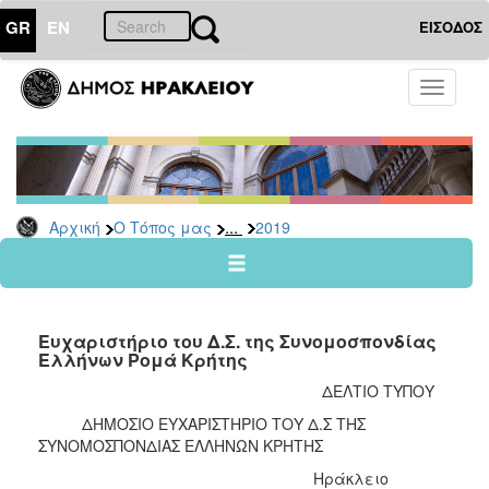
GR
EN
ΕΙΣΟΔΟΣ
Ο
Toggle
ΤΟΠΟΣ
navigati
ΜΑΣ
Ανακοινώσεις
Αρχείο
2026
...
Αρχική
Ο Τόπος μας
2019
2025
2024
2023
Ευχαριστήριο του Δ.Σ. της Συνομοσπονδίας
2022
Ελλήνων Ρομά Κρήτης
2021
ΔΕΛΤΙΟ ΤΥΠΟΥ
2020
ΔΗΜΟΣΙΟ ΕΥΧΑΡΙΣΤΗΡΙΟ ΤΟΥ Δ.Σ ΤΗΣ
ΣΥΝΟΜΟΣΠΟΝΔΙΑΣ ΕΛΛΗΝΩΝ ΚΡΗΤΗΣ
2019
Ηράκλειο
2018