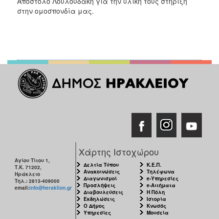
Απόστολο Λουλουδάκη για την υλική τους στήριξη
στην ομοσπονδία μας.
Χάρτης Ιστοχώρου
Αγίου Τίτου 1,
Δελτία Τύπου
Κ.Ε.Π.
Τ.Κ. 71202,
Ανακοινώσεις
Τηλέφωνα
Ηράκλειο
Διαγωνισμοί
e-Υπηρεσίες
Τηλ.: 2813-409000
Προσλήψεις
e-Αιτήματα
email:
info@heraklion.gr
Διαβουλεύσεις
Η Πόλη
Εκδηλώσεις
Ιστορία
Ο Δήμος
Κνωσός
Υπηρεσίες
Μουσεία