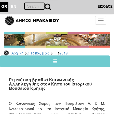
GR
EN
ΕΙΣΟΔΟΣ
Ο
Toggle
ΤΟΠΟΣ
navigati
ΜΑΣ
Ανακοινώσεις
Αρχείο
2026
...
Αρχική
Ο Τόπος μας
2019
2025
2024
2023
Ρεμπέτικη βραδιά Κοινωνικής
2022
Αλληλεγγύης στον Κήπο του Ιστορικού
Μουσείου Κρήτης
2021
2020
Ο Κοινωνικός Χώρος των Ιδρυμάτων Α. & Μ.
2019
Καλοκαιρινού και το Ιστορικό Μουσείο Κρήτης,
2018
συνδιοργανώνουν μια μουσική βραδιά