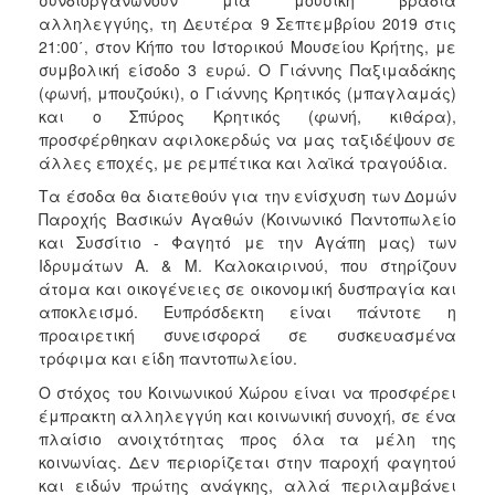
αλληλεγγύης, τη Δευτέρα 9 Σεπτεμβρίου 2019 στις
2017
21:00΄, στον Κήπο του Ιστορικού Μουσείου Κρήτης, με
2016
συμβολική είσοδο 3 ευρώ. Ο Γιάννης Παξιμαδάκης
(φωνή, μπουζούκι), ο Γιάννης Κρητικός (μπαγλαμάς)
2015
και ο Σπύρος Κρητικός (φωνή, κιθάρα),
2012
προσφέρθηκαν αφιλοκερδώς να μας ταξιδέψουν σε
2011
άλλες εποχές, με ρεμπέτικα και λαϊκά τραγούδια.
Τα έσοδα θα διατεθούν για την ενίσχυση των Δομών
Παροχής Βασικών Αγαθών (Κοινωνικό Παντοπωλείο
και Συσσίτιο - Φαγητό με την Αγάπη μας) των
Ιδρυμάτων Α. & Μ. Καλοκαιρινού, που στηρίζουν
Ο
ΔΗΜΟΣ
άτομα και οικογένειες σε οικονομική δυσπραγία και
αποκλεισμό. Ευπρόσδεκτη είναι πάντοτε η
προαιρετική συνεισφορά σε συσκευασμένα
ΠΟΛΙΤΙΣΜΟΣ
τρόφιμα και είδη παντοπωλείου.
ΑΝΘΕΚΤΙΚΗ
Ο στόχος του Κοινωνικού Χώρου είναι να προσφέρει
ΠΟΛΗ
έμπρακτη αλληλεγγύη και κοινωνική συνοχή, σε ένα
πλαίσιο ανοιχτότητας προς όλα τα μέλη της
κοινωνίας. Δεν περιορίζεται στην παροχή φαγητού
και ειδών πρώτης ανάγκης, αλλά περιλαμβάνει