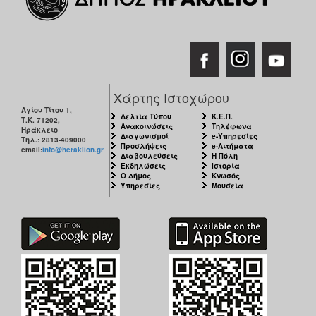
Χάρτης Ιστοχώρου
Αγίου Τίτου 1,
Δελτία Τύπου
Κ.Ε.Π.
Τ.Κ. 71202,
Ανακοινώσεις
Τηλέφωνα
Ηράκλειο
Διαγωνισμοί
e-Υπηρεσίες
Τηλ.: 2813-409000
Προσλήψεις
e-Αιτήματα
email:
info@heraklion.gr
Διαβουλεύσεις
Η Πόλη
Εκδηλώσεις
Ιστορία
Ο Δήμος
Κνωσός
Υπηρεσίες
Μουσεία